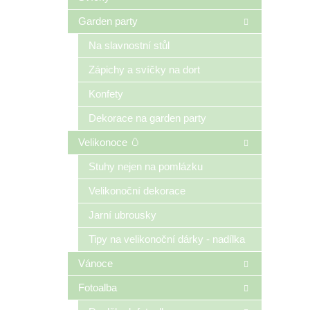
Garden party
Na slavnostní stůl
Zápichy a svíčky na dort
Konfety
Dekorace na garden party
Velikonoce 🥚
Stuhy nejen na pomlázku
Velikonoční dekorace
Jarní ubrousky
Tipy na velikonoční dárky - nadílka
Vánoce
Fotoalba