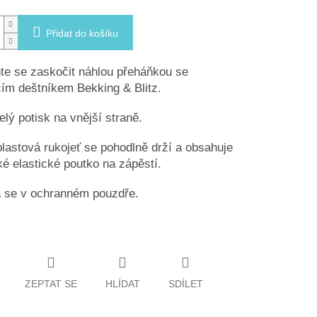
Přidat do košíku
e se zaskočit náhlou přeháňkou se
ím deštníkem Bekking & Blitz.
lý potisk na vnější straně.
lastová rukojeť se pohodlně drží a obsahuje
ké elastické poutko na zápěstí.
 se v ochranném pouzdře.
ZEPTAT SE
HLÍDAT
SDÍLET