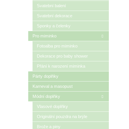
n
Svatební balení
e
Svatební dekorace
l
Sponky a čelenky
Pro miminko
Fotoalba pro miminko
Dekorace pro baby shower
Přání k narození miminka
Párty doplňky
Karneval a masopust
Módní doplňky
Vlasové doplňky
Originální pouzdra na brýle
Brože a piny