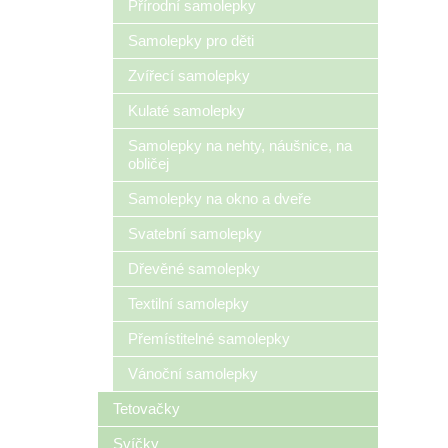
Přírodní samolepky
Samolepky pro děti
Zvířecí samolepky
Kulaté samolepky
Samolepky na nehty, náušnice, na
obličej
Samolepky na okno a dveře
Svatební samolepky
Dřevěné samolepky
Textilní samolepky
Přemístitelné samolepky
Vánoční samolepky
Tetovačky
Svíčky