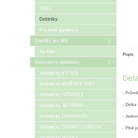
Tašky
Deštníky
Pro malé parádnice
Doplňky pro děti
Na kolo
Popis
Dekorativní skládačky
Skládačky KYTICE
Deta
Skládačky MOŘSKÝ SVĚT
- Průmě
Skládačky DŽUNGLE
- Délka
Skládačky 3D PŘÁNÍ
Skládačky DINOSAUŘI
- Jedno
Skládačky DOMÁCÍ ZVÍŘATA
- Plně p
Skládačky MASKY