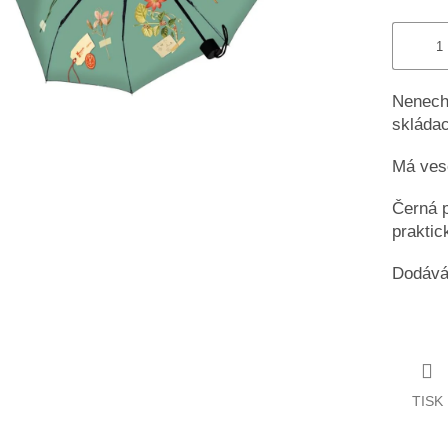
Nenecht
skládac
Má vese
Černá p
praktic
Dodává
TISK