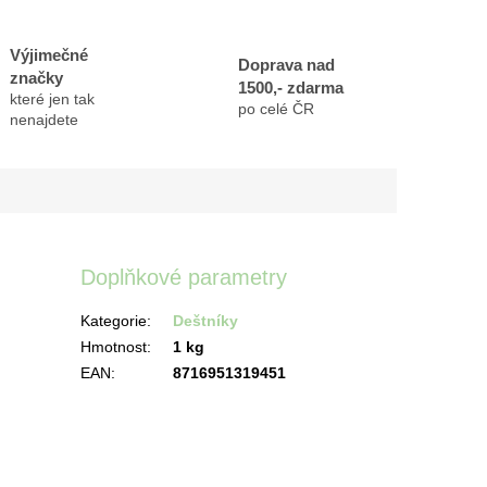
Výjimečné
Doprava nad
značky
1500,- zdarma
které jen tak
po celé ČR
nenajdete
Doplňkové parametry
Kategorie
:
Deštníky
Hmotnost
:
1 kg
EAN
:
8716951319451