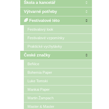
Škola a kancelář
Výtvarné potřeby
🌈 Festivalové léto
Festivalový look
Festivalové vzpomínky
Praktické vychytávky
České značky
BeNice
Bohemia Paper
Luke Tomski
Mankai Paper
Martin Žampach
Master & Master