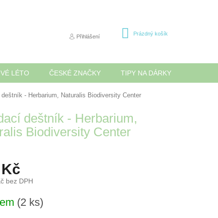
NÁKUPNÍ
Prázdný košík
Přihlášení
KOŠÍK
OVÉ LÉTO
ČESKÉ ZNAČKY
TIPY NA DÁRKY
NOVINK
 deštník - Herbarium, Naturalis Biodiversity Center
dací deštník - Herbarium,
alis Biodiversity Center
 Kč
Kč bez DPH
dem
(2 ks)