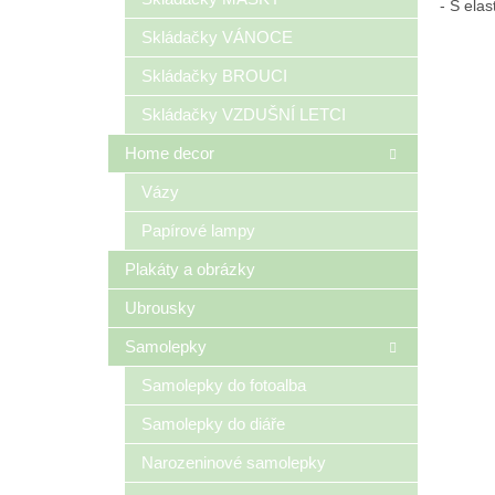
- S ela
Skládačky VÁNOCE
Skládačky BROUCI
Skládačky VZDUŠNÍ LETCI
Home decor
Vázy
Papírové lampy
Plakáty a obrázky
Ubrousky
Samolepky
Samolepky do fotoalba
Samolepky do diáře
Narozeninové samolepky