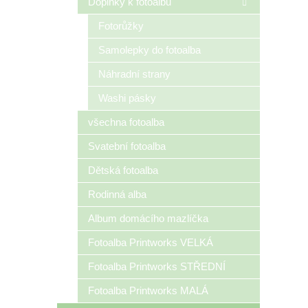
Doplňky k fotoalbu
Fotorůžky
Samolepky do fotoalba
Náhradní strany
Washi pásky
všechna fotoalba
Svatební fotoalba
Dětská fotoalba
Rodinná alba
Album domácího mazlíčka
Fotoalba Printworks VELKÁ
Fotoalba Printworks STŘEDNÍ
Fotoalba Printworks MALÁ