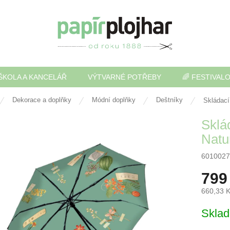
ŠKOLA A KANCELÁŘ
VÝTVARNÉ POTŘEBY
🌈 FESTIVAL
Dekorace a doplňky
Módní doplňky
Deštníky
Skládací
Sklá
Natur
6010027
799
660,33 
Měrná
Skla
cena: