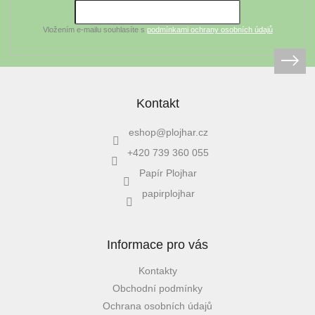
í
Vložením e-mailu souhlasíte s
podmínkami ochrany osobních údajů
Kontakt
eshop
@
plojhar.cz
+420 739 360 055
Papír Plojhar
papirplojhar
Informace pro vás
Kontakty
Obchodní podmínky
Ochrana osobních údajů