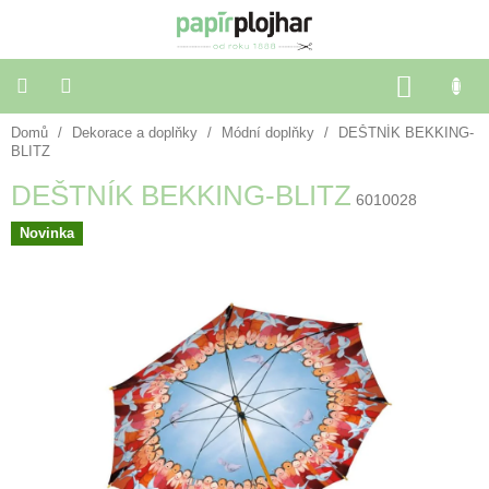
Přejít
na
obsah
NÁKU
KOŠÍK
Domů
/
Dekorace a doplňky
/
Módní doplňky
/
DEŠTNÍK BEKKING-
Balení
dárků
BLITZ
DEŠTNÍK BEKKING-BLITZ
6010028
Dekorace
a
Novinka
doplňky
Škola
a
kancelář
Výtvarné
potřeby
🌈
Festivalové