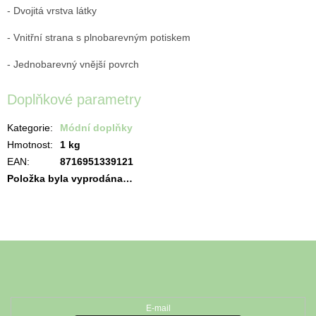
- Dvojitá vrstva látky
- Vnitřní strana s plnobarevným potiskem
- Jednobarevný vnější povrch
Doplňkové parametry
Kategorie
:
Módní doplňky
Hmotnost
:
1 kg
EAN
:
8716951339121
Položka byla vyprodána…
Z
á
Odebírat newsletter
p
a
t
E-mail