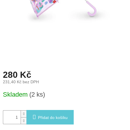
léto
České
značky
Tipy
na
dárky
Novinky
280 Kč
Prodejny
231,40 Kč bez DPH
Přihlášení
Měrná
Skladem
(2 ks)
cena:
Přidat do košíku