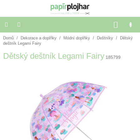
Přejít
na
obsah
NÁKU
KOŠÍK
Domů
/
Dekorace a doplňky
/
Módní doplňky
/
Deštníky
/
Dětský
Balení
dárků
deštník Legami Fairy
Dětský deštník Legami Fairy
185799
Dekorace
a
doplňky
Škola
a
kancelář
Výtvarné
potřeby
🌈
Festivalové