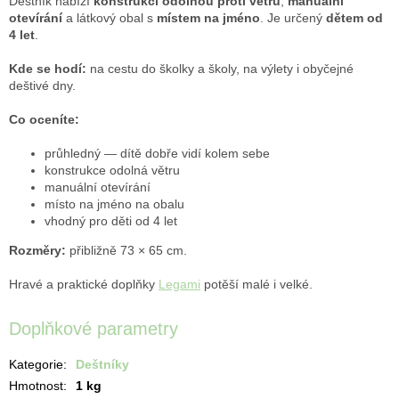
Deštník nabízí
konstrukci odolnou proti větru
,
manuální
otevírání
a látkový obal s
místem na jméno
. Je určený
dětem od
4 let
.
Kde se hodí:
na cestu do školky a školy, na výlety i obyčejné
deštivé dny.
Co oceníte:
průhledný — dítě dobře vidí kolem sebe
konstrukce odolná větru
manuální otevírání
místo na jméno na obalu
vhodný pro děti od 4 let
Rozměry:
přibližně 73 × 65 cm.
Hravé a praktické doplňky
Legami
potěší malé i velké.
Doplňkové parametry
Kategorie
:
Deštníky
Hmotnost
:
1 kg