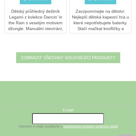
Dětský průhledný deštník
Zavzpomínejte na dětství.
Legami z kolekce Dancin’ in
Nejlepší dětská kapesní hra u
the Rain s veselým motivem
které nepotřebujete baterky.
džungle. Manuální otevírání,
Stačí mačkat knoflíčky a
konstrukce odolná větru a
nafoukat co nejvíc kroužků na
místo na jméno. Pro děti od 4
tyčky.
let — ať je...
ZOBRAZIT VŠECHNY SOUVISEJÍCÍ PRODUKTY
Z
á
Odebírat newsletter
p
a
t
E-mail
í
Vložením e-mailu souhlasíte s
podmínkami ochrany osobních údajů