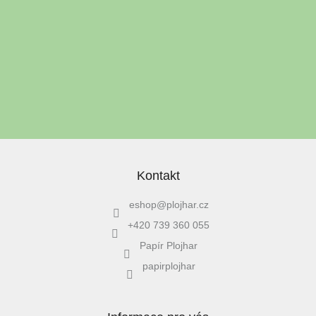
í
E-mail
Vložením e-mailu souhlasíte s
podmínkami ochrany osobních
údajů
PŘIHLÁSIT SE
Kontakt
eshop
@
plojhar.cz
+420 739 360 055
Papír Plojhar
papirplojhar