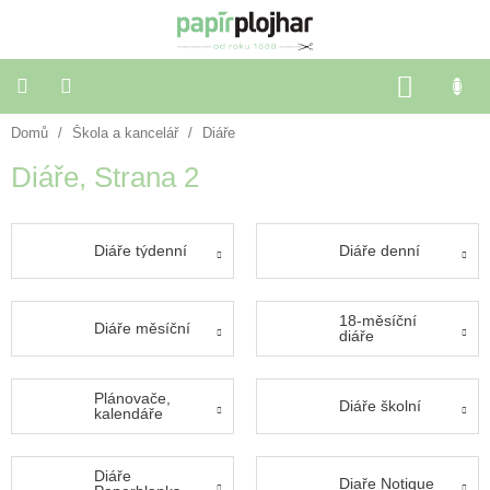
Přejít
na
obsah
NÁKU
KOŠÍK
Domů
/
Škola a kancelář
/
Diáře
Balení
dárků
Diáře
, Strana 2
Dekorace
a
doplňky
Diáře týdenní
Diáře denní
Škola
a
18-měsíční
Diáře měsíční
kancelář
diáře
Výtvarné
Plánovače,
potřeby
Diáře školní
kalendáře
🌈
Diáře
Festivalové
Diaře Notique