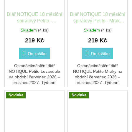
Diář NOTIQUE 18 měsíční
Diář NOTIQUE 18 měsíční
spirálový Petito -
spirálový Petito - Mraky
Levandule 2026/2027,
2026/2027, 13x18 cm
Skladem
(4 ks)
Skladem
(4 ks)
13x18 cm PGD-37209-V
PGD-37210-V
219 Kč
219 Kč
Do košíku
Do košíku
Osmnáctiměsíční diář
Osmnáctiměsíční diář
NOTIQUE Petito Levandule
NOTIQUE Petito Mraky na
na období červenec 2026 –
období červenec 2026 –
prosinec 2027. Týdenní
prosinec 2027. Týdenní
kalendárium se jmény a
kalendárium se jmény a
svátky a prostor na poznámky
svátky a prostor na poznámky
Novinka
Novinka
u každého týdne. spirálová...
u každého týdne. spirálová
vazba,...