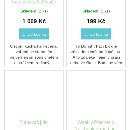
barevné rozřaďovače
Skladem
(2 ks)
Skladem
(1 ks)
1 009 Kč
199 Kč
Do košíku
Do košíku
Osobní kuchařka Pečená,
To Do list trhací blok je
vařená se stane tím
základem vašeho úspěchu.
nejvěrnějším sous chefem
A to zdaleka nejen v práci
a strážcem rodinných
nebo ve škole. Bude se vám
pokladů. Kromě receptů jí ale
hodit i pro osobní záležitosti.
můžete svěřit i útržky
Odložte si úkoly na papír...
z časopisů,...
Plánovač jídel
Weekly Planner &
Notebook Paperback