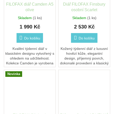
FILOFAX diář Camden A5
Diář FILOFAX Finsbury
olive
osobní Scarlet
Skladem
(1 ks)
Skladem
(1 ks)
1 990 Kč
2 530 Kč
Do košíku
Do košíku
Kvalitní týdenní diář v
Kožený týdenní diář z luxusní
klasickém designu vytvořený s
hovězí kůže, elegantní
ohledem na udržitelnost.
design, příjemný povrch,
Kolekce Camden je vyrobena
dokonalé provedení a klasický
z veganské kůže (100%
tvar. Zapínání na patentku.
recyklovaný plast) se
Upozorňujeme, že údaje o
Novinka
strukturovaným povrchem...
formátu a...