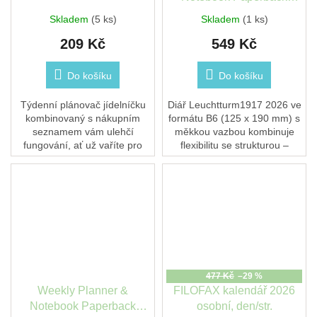
(B6+), 2026, Softcover,
Skladem
(5 ks)
Skladem
(1 ks)
Port Red
209 Kč
549 Kč
Do košíku
Do košíku
Týdenní plánovač jídelníčku
Diář Leuchtturm1917 2026 ve
kombinovaný s nákupním
formátu B6 (125 x 190 mm) s
seznamem vám ulehčí
měkkou vazbou kombinuje
fungování, ať už vaříte pro
flexibilitu se strukturou –
jednoho nebo pro celou
ideální pro každodenní
rodinu. Naplánujte si jídla
použití. Na levé straně je
i nákupy den po...
týdenní přehled a...
477 Kč
–29 %
Weekly Planner &
FILOFAX kalendář 2026
Notebook Paperback
osobní, den/str.