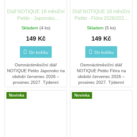
Diář NOTIQUE 18 měsíční
Diář NOTIQUE 18 měsíční
Petito - Japonsko
Petito - Flóra 2026/2027,
2026/2027, 11x16 cm
11x16 cm PGD-37214-V
Skladem
(4 ks)
Skladem
(5 ks)
PGD-37214-V
149 Kč
149 Kč
Do košíku
Do košíku
Osmnáctiměsíční diář
Osmnáctiměsíční diář
NOTIQUE Petito Japonsko na
NOTIQUE Petito Flóra na
období červenec 2026 –
období červenec 2026 –
prosinec 2027. Týdenní
prosinec 2027. Týdenní
kalendárium se jmény a
kalendárium se jmény a
svátky a prostor na poznámky
svátky a prostor na poznámky
Novinka
Novinka
u každého týdne. kapesní...
u každého týdne. kapesní
formát,...