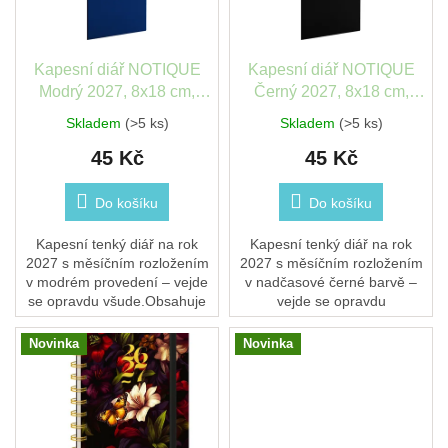
p
t
r
ů
o
d
Kapesní diář NOTIQUE
Kapesní diář NOTIQUE
u
Modrý 2027, 8x18 cm,
Černý 2027, 8x18 cm,
k
plánovací měsíční
plánovací měsíční
Skladem
(>5 ks)
Skladem
(>5 ks)
t
45 Kč
45 Kč
ů
Do košíku
Do košíku
Kapesní tenký diář na rok
Kapesní tenký diář na rok
2027 s měsíčním rozložením
2027 s měsíčním rozložením
v modrém provedení – vejde
v nadčasové černé barvě –
se opravdu všude.Obsahuje
vejde se opravdu
české kalendárium se jmény a
všude.Obsahuje české
svátky, pracovní kalendář a
kalendárium se jmény a
Novinka
Novinka
přehled...
svátky, pracovní kalendář a...