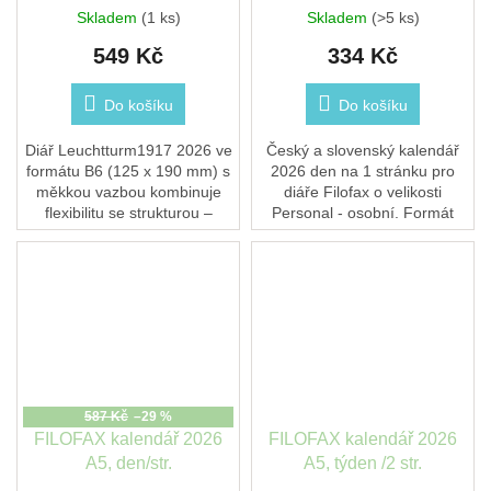
(B6+), 2026, Softcover,
Skladem
(1 ks)
Skladem
(>5 ks)
Black
549 Kč
334 Kč
Do košíku
Do košíku
Diář Leuchtturm1917 2026 ve
Český a slovenský kalendář
formátu B6 (125 x 190 mm) s
2026 den na 1 stránku pro
měkkou vazbou kombinuje
diáře Filofax o velikosti
flexibilitu se strukturou –
Personal - osobní. Formát
ideální pro každodenní
papíru 95 x 171 mm.
použití. Na levé straně je
týdenní přehled a...
587 Kč
–29 %
FILOFAX kalendář 2026
FILOFAX kalendář 2026
A5, den/str.
A5, týden /2 str.