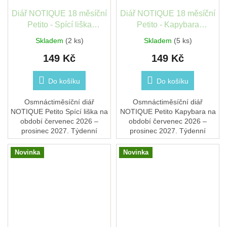
Diář NOTIQUE 18 měsíční
Diář NOTIQUE 18 měsíční
Petito - Spící liška
Petito - Kapybara
2026/2027, 11x16 cm
2026/2027, 11x16 cm
Skladem
(2 ks)
Skladem
(5 ks)
PGD-37216-V
PGD-37213-V
149 Kč
149 Kč
Do košíku
Do košíku
Osmnáctiměsíční diář
Osmnáctiměsíční diář
NOTIQUE Petito Spící liška na
NOTIQUE Petito Kapybara na
období červenec 2026 –
období červenec 2026 –
prosinec 2027. Týdenní
prosinec 2027. Týdenní
kalendárium se jmény a
kalendárium se jmény a
svátky a prostor na poznámky
svátky a prostor na poznámky
Novinka
Novinka
u každého týdne. kapesní...
u každého týdne. kapesní...