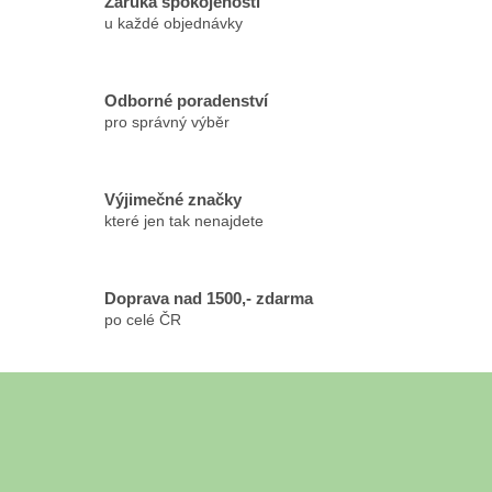
Záruka spokojenosti
v
u každé objednávky
k
y
v
Odborné poradenství
ý
pro správný výběr
p
i
s
u
Výjimečné značky
které jen tak nenajdete
Doprava nad 1500,- zdarma
po celé ČR
Z
á
Odebírat newsletter
p
a
Vložte svůj e-mail a my vám budeme zasílat informace o nových
t
produktech na našem e-shopu.