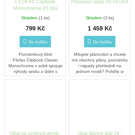
FILOFAX Clipbook
Plánovací sada A5 VELKÁ
Monochrome A5 bílá
Skladem
(1 ks)
Skladem
(3 ks)
799 Kč
1 459 Kč
Do košíku
Do košíku
Poznámkový blok
Milujete plánování a chcete
Filofax Clipbook Classic
mít všechny plány, poznámky
Monochrome v sobě spojuje
i nápady přehledně na
výhody sešitu a diáře s
jednom místě? Pořiďte si
kroužkovou vazbou. Desky
variabilní sadu v pevných
jsou vyrobeny z flexibilního
kroužkových deskách,
syntetického...
kterou...
Obal na cestovní deník -
Obal fabrico diář 24 -