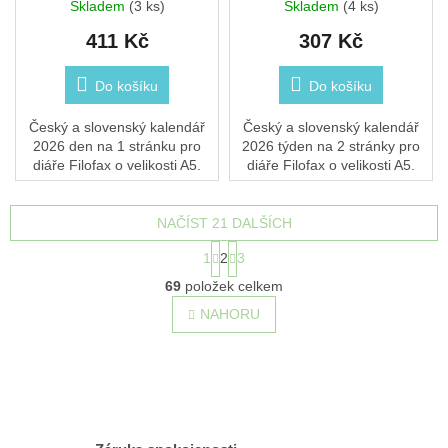
Skladem
(3 ks)
Skladem
(4 ks)
411 Kč
307 Kč
Do košíku
Do košíku
Český a slovenský kalendář
Český a slovenský kalendář
2026 den na 1 stránku pro
2026 týden na 2 stránky pro
diáře Filofax o velikosti A5.
diáře Filofax o velikosti A5.
NAČÍST 21 DALŠÍCH
S
1
2
3
t
O
r
69
položek celkem
v
á
l
NAHORU
n
á
k
o
d
v
a
á
c
n
í
í
p
r