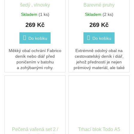
šedý , vlnovky
Barevné pruhy
Skladem
(1 ks)
Skladem
(2 ks)
269 Kč
269 Kč
Do košíku
Do košíku
Měkký obal ochrání Fabrico
Extrémně odolný obal na
deník nebo diář před
cestovatelský deník i diář,
poničením v batohu
jehož předností je nejen
a zohýbanými rohy.
prémiový materiál, ale také
unikátní design.
Pečená vařená set 2 /
Trhací blok Todo A5