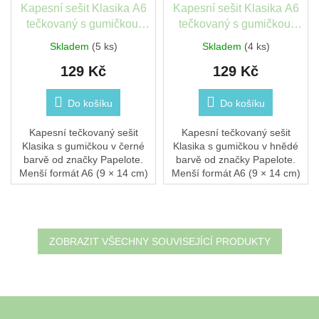
Kapesní sešit Klasika A6
Kapesní sešit Klasika A6
tečkovaný s gumičkou,
tečkovaný s gumičkou,
černý Papelote
hnědý Papelote
Skladem
(5 ks)
Skladem
(4 ks)
129 Kč
129 Kč
Do košíku
Do košíku
Kapesní tečkovaný sešit
Kapesní tečkovaný sešit
Klasika s gumičkou v černé
Klasika s gumičkou v hnědé
barvě od značky Papelote.
barvě od značky Papelote.
Menší formát A6 (9 × 14 cm)
Menší formát A6 (9 × 14 cm)
a 52 stran pro poznámky,
a 52 stran pro poznámky,
kontakty i nákupní seznamy
kontakty i nákupní seznamy
vždy po ruce....
vždy po ruce....
ZOBRAZIT VŠECHNY SOUVISEJÍCÍ PRODUKTY
Z