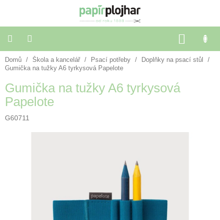
Přejít
na
obsah
NÁKU
KOŠÍK
Domů
/
Škola a kancelář
/
Psací potřeby
/
Doplňky na psací stůl
/
Balení
dárků
Gumička na tužky A6 tyrkysová Papelote
Gumička na tužky A6 tyrkysová
Dekorace
Papelote
a
doplňky
G60711
Škola
a
kancelář
Výtvarné
potřeby
🌈
Festivalové