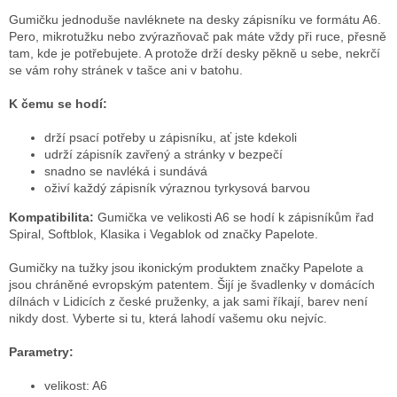
Gumičku jednoduše navléknete na desky zápisníku ve formátu A6.
Pero, mikrotužku nebo zvýrazňovač pak máte vždy při ruce, přesně
tam, kde je potřebujete. A protože drží desky pěkně u sebe, nekrčí
se vám rohy stránek v tašce ani v batohu.
K čemu se hodí:
drží psací potřeby u zápisníku, ať jste kdekoli
udrží zápisník zavřený a stránky v bezpečí
snadno se navléká i sundává
oživí každý zápisník výraznou tyrkysová barvou
Kompatibilita:
Gumička ve velikosti A6 se hodí k zápisníkům řad
Spiral, Softblok, Klasika i Vegablok od značky Papelote.
Gumičky na tužky jsou ikonickým produktem značky Papelote a
jsou chráněné evropským patentem. Šijí je švadlenky v domácích
dílnách v Lidicích z české pruženky, a jak sami říkají, barev není
nikdy dost. Vyberte si tu, která lahodí vašemu oku nejvíc.
Parametry:
velikost: A6