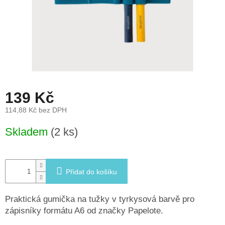
léto
České
značky
Tipy
na
dárky
139 Kč
Novinky
114,88 Kč bez DPH
Měrná
Skladem
(2 ks)
Prodejny
cena:
Přihlášení
Přidat do košíku
Praktická gumička na tužky v tyrkysová barvě pro
zápisníky formátu A6 od značky Papelote.