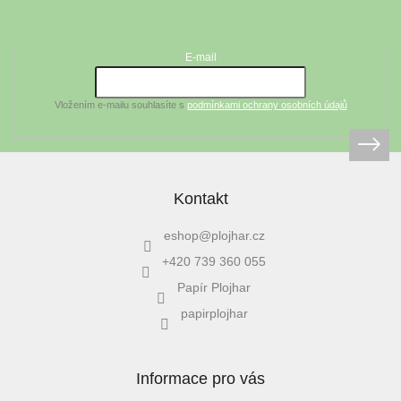
á
Odebírat newsletter
p
a
t
E-mail
í
Vložením e-mailu souhlasíte s
podmínkami ochrany osobních údajů
Kontakt
eshop
@
plojhar.cz
+420 739 360 055
Papír Plojhar
papirplojhar
Informace pro vás