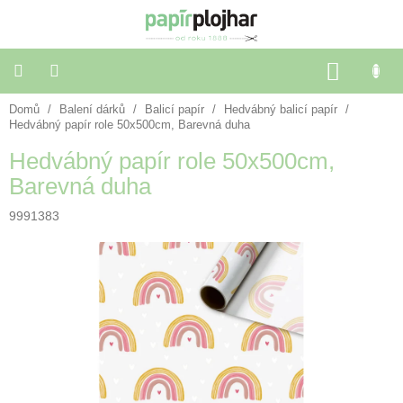
Přejít
na
obsah
NÁKU
KOŠÍK
Domů
/
Balení dárků
/
Balicí papír
/
Hedvábný balicí papír
/
Balení
dárků
Hedvábný papír role 50x500cm, Barevná duha
Hedvábný papír role 50x500cm,
Dekorace
Barevná duha
a
doplňky
9991383
Škola
a
kancelář
Výtvarné
potřeby
🌈
Festivalové