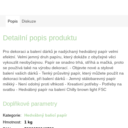
Popis
Diskuze
Detailní popis produktu
Pro dekoraci a balení dárků je nadýchaný hedvábný papír velmi
efektní. Velmi jemný druh papíru, který dokáže z obyčejné věci
vykouzlit neobyčejnou. Papír se snadno trhá, stříhá a mačká, proto
se používá také na výrobu dekorací. - Objevte nové a stylové
balení vašich dárků - Tenký průsvitný papír, který můžete použít na
dekoraci krabiček, při balení dárků - Jemný stálobarevný papír
měkký - Není odolný proti vlhkosti - Kreativní potřeby - Potřeby na
svatbu - Hedvábný papír na balení Chilly brown light FSC
Doplňkové parametry
Kategorie
:
Hedvábný balicí papír
Hmotnost
:
1 kg