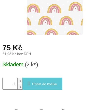
léto
České
značky
Tipy
na
dárky
75 Kč
Novinky
61,98 Kč bez DPH
Měrná
Skladem
(2 ks)
Prodejny
cena:
Přihlášení
Přidat do košíku