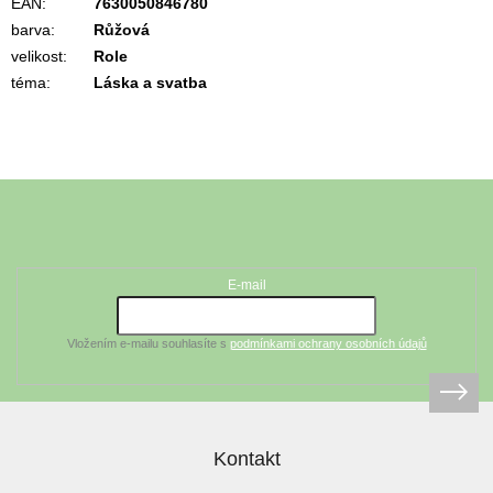
EAN
:
7630050846780
barva
:
Růžová
velikost
:
Role
téma
:
Láska a svatba
Z
á
Odebírat newsletter
p
a
t
E-mail
í
Vložením e-mailu souhlasíte s
podmínkami ochrany osobních údajů
Kontakt