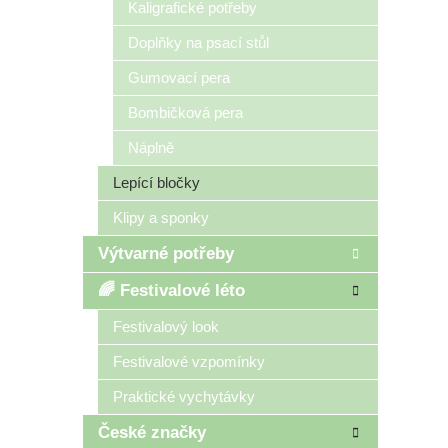
Kaligrafické potřeby
Doplňky na psací stůl
Gumovací pera
Bombičková pera
Náplně
Lepící bločky
Klipy a sponky
Výtvarné potřeby
🌈 Festivalové léto
Festivalový look
Festivalové vzpomínky
Praktické vychytávky
České značky