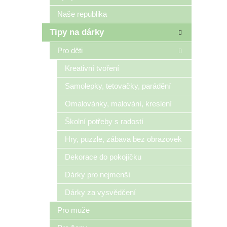
Naše republika
Tipy na dárky
Pro děti
Kreativní tvoření
Samolepky, tetovačky, parádění
Omalovánky, malování, kreslení
Školní potřeby s radostí
Hry, puzzle, zábava bez obrazovek
Dekorace do pokojíčku
Dárky pro nejmenší
Dárky za vysvědčení
Pro muže