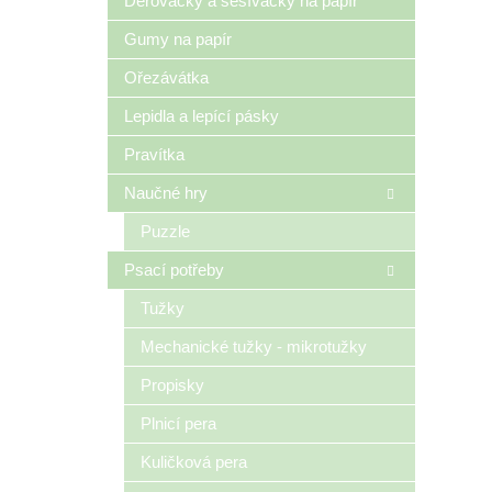
Děrovačky a sešívačky na papír
Gumy na papír
Ořezávátka
Lepidla a lepící pásky
Pravítka
Naučné hry
Puzzle
Psací potřeby
Tužky
Mechanické tužky - mikrotužky
Propisky
Plnicí pera
Kuličková pera