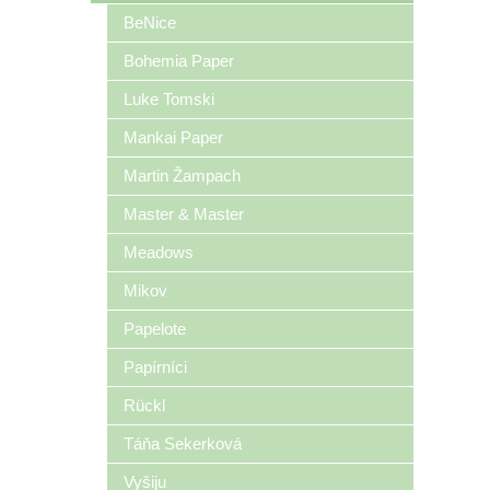
BeNice
Bohemia Paper
Luke Tomski
Mankai Paper
Martin Žampach
Master & Master
Meadows
Mikov
Papelote
Papírníci
Rückl
Táňa Sekerková
Vyšiju