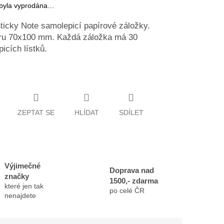
 byla vyprodána…
ticky Note samolepicí papírové záložky.
u 70x100 mm. Každá záložka má 30
icích lístků.
ZEPTAT SE
HLÍDAT
SDÍLET
Výjimečné
Doprava nad
značky
1500,- zdarma
které jen tak
po celé ČR
nenajdete