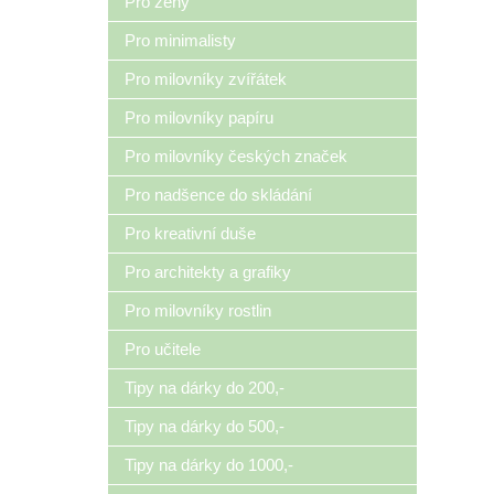
Pro ženy
Pro minimalisty
Pro milovníky zvířátek
Pro milovníky papíru
Pro milovníky českých značek
Pro nadšence do skládání
Pro kreativní duše
Pro architekty a grafiky
Pro milovníky rostlin
Pro učitele
Tipy na dárky do 200,-
Tipy na dárky do 500,-
Tipy na dárky do 1000,-