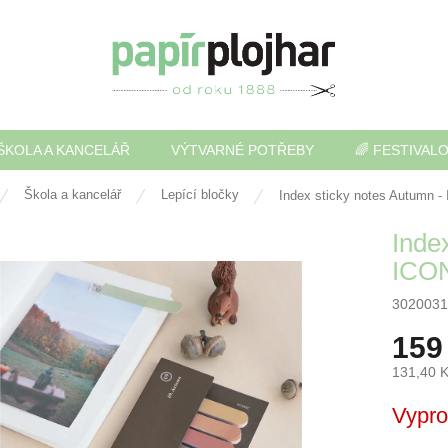
ŠKOLA A KANCELÁŘ
VÝTVARNÉ POTŘEBY
🌈 FESTIVAL
Škola a kancelář
Lepící bločky
Index sticky notes Autumn -
Inde
ICO
3020031
159
131,40 
Měrná
Vypr
cena: