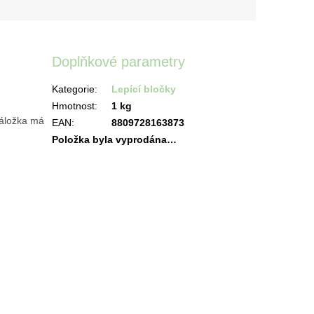
Doplňkové parametry
Kategorie
:
Lepící bločky
Hmotnost
:
1 kg
záložka má
EAN
:
8809728163873
Položka byla vyprodána…