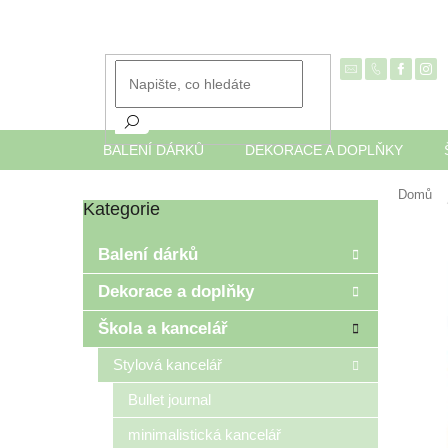
Přejít
na
obsah
BALENÍ DÁRKŮ
DEKORACE A DOPLŇKY
Domů
Kategorie
Přeskočit
P
kategorie
o
Balení dárků
s
t
Dekorace a doplňky
r
Škola a kancelář
a
n
Stylová kancelář
n
í
Bullet journal
p
minimalistická kancelář
a