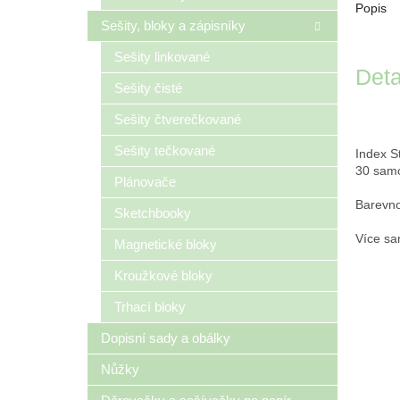
Popis
Sešity, bloky a zápisníky
Sešity linkované
Deta
Sešity čisté
Sešity čtverečkované
Sešity tečkované
Index S
30 samo
Plánovače
Barevno
Sketchbooky
Více sa
Magnetické bloky
Kroužkové bloky
Trhací bloky
Dopisní sady a obálky
Nůžky