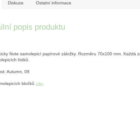
Diskuze
Ostatní informace
ilní popis produktu
ticky Note samolepicí papírové záložky. Rozměru 70x100 mm. Každá 
lepicích lístků.
st: Autumn, 09
molepicích bločků
zde
.