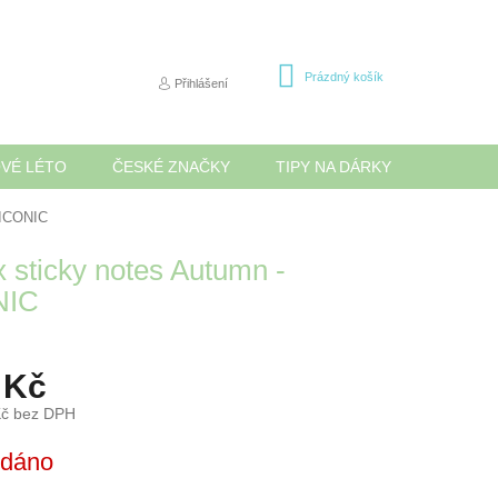
NÁKUPNÍ
Prázdný košík
Přihlášení
KOŠÍK
OVÉ LÉTO
ČESKÉ ZNAČKY
TIPY NA DÁRKY
NOVINK
 ICONIC
x sticky notes Autumn -
NIC
 Kč
Kč bez DPH
odáno