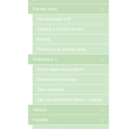
Garden party
Na slavnostní stůl
Zápichy a svíčky na dort
Konfety
Dekorace na garden party
Velikonoce 🥚
Stuhy nejen na pomlázku
Velikonoční dekorace
Jarní ubrousky
Tipy na velikonoční dárky - nadílka
Vánoce
Fotoalba