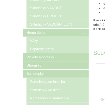
j
Skládačky VÁNOCE
j
n
Skládačky BROUCI
Klasick
Skládačky VZDUŠNÍ LETCI
odstínů
KKNEKKI 
Home decor
Vázy
Papírové lampy
Souv
Plakáty a obrázky
Ubrousky
Samolepky
Samolepky do fotoalba
Samolepky do diáře
Narozeninové samolepky
KK