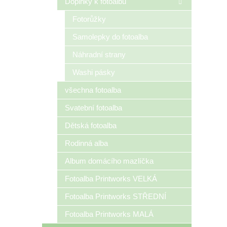
Doplňky k fotoalbu
Fotorůžky
Samolepky do fotoalba
Náhradní strany
Washi pásky
všechna fotoalba
Svatební fotoalba
Dětská fotoalba
Rodinná alba
Album domácího mazlíčka
Fotoalba Printworks VELKÁ
Fotoalba Printworks STŘEDNÍ
Fotoalba Printworks MALÁ