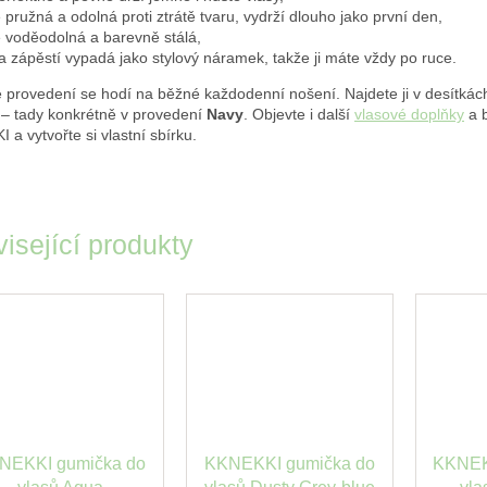
e pružná a odolná proti ztrátě tvaru, vydrží dlouho jako první den,
e voděodolná a barevně stálá,
a zápěstí vypadá jako stylový náramek, takže ji máte vždy po ruce.
é provedení se hodí na běžné každodenní nošení. Najdete ji v desítkác
 – tady konkrétně v provedení
Navy
. Objevte i další
vlasové doplňky
a 
a vytvořte si vlastní sbírku.
isející produkty
NEKKI gumička do
KKNEKKI gumička do
KKNEK