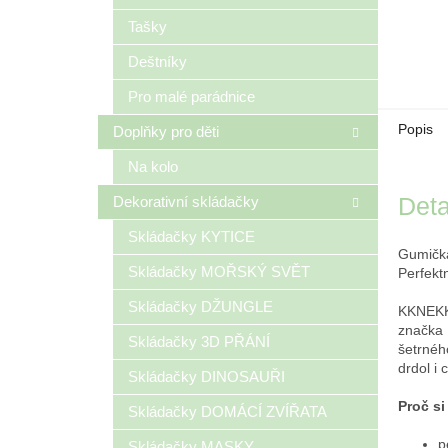
Tašky
Deštníky
Pro malé parádnice
Popis
Doplňky pro děti
Na kolo
Deta
Dekorativní skládačky
Skládačky KYTICE
Gumičk
Skládačky MOŘSKÝ SVĚT
Perfektn
Skládačky DŽUNGLE
KKNEKKI
značka 
Skládačky 3D PŘÁNÍ
šetrnéh
drdol i
Skládačky DINOSAUŘI
Proč si 
Skládačky DOMÁCÍ ZVÍŘATA
p
Skládačky MASKY