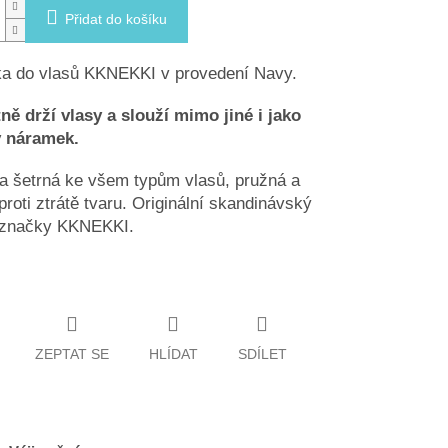
Přidat do košíku
a do vlasů KKNEKKI v provedení Navy.
ně drží vlasy a slouží mimo jiné i jako
ý náramek.
a šetrná ke všem typům vlasů, pružná a
proti ztrátě tvaru. Originální skandinávský
 značky KKNEKKI.
ZEPTAT SE
HLÍDAT
SDÍLET