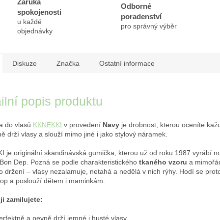
Záruka
Odborné
spokojenosti
poradenství
u každé
pro správný výběr
objednávky
Diskuze
Značka
Ostatní informace
ilní popis produktu
a do vlasů
KKNEKKI
v provedení
Navy
je drobnost, kterou oceníte kaž
ě drží vlasy a slouží mimo jiné i jako stylový náramek.
 je originální skandinávská gumička, kterou už od roku 1987 vyrábí n
Bon Dep. Pozná se podle charakteristického
tkaného vzoru
a mimořá
o držení – vlasy nezalamuje, netahá a nedělá v nich rýhy. Hodí se proto
 cop a poslouží dětem i maminkám.
ji zamilujete:
erfektně a pevně drží jemné i husté vlasy,