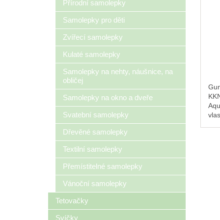
Přírodní samolepky
Samolepky pro děti
Zvířecí samolepky
Kulaté samolepky
Samolepky na nehty, náušnice, na
obličej
Gum
KKN
Samolepky na okno a dveře
Aqu
Svatební samolepky
vla
jak
Dřevěné samolepky
nár
ke 
Textilní samolepky
pru
ztrá
Přemístitelné samolepky
Vánoční samolepky
Tetovačky
Svíčky