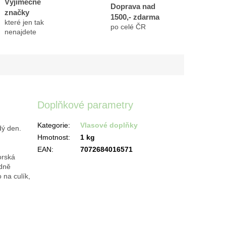
Výjimečné
Doprava nad
značky
1500,- zdarma
které jen tak
po celé ČR
nenajdete
Doplňkové parametry
Kategorie
:
Vlasové doplňky
dý den.
Hmotnost
:
1 kg
EAN
:
7072684016571
orská
dně
 na culík,