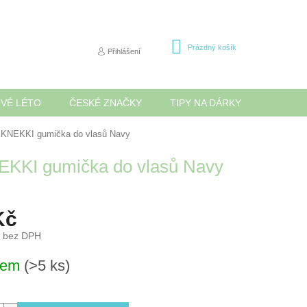
NÁKUPNÍ
Prázdný košík
Přihlášení
KOŠÍK
OVÉ LÉTO
ČESKÉ ZNAČKY
TIPY NA DÁRKY
NOVINK
KNEKKI gumička do vlasů Navy
KKI gumička do vlasů Navy
Kč
č bez DPH
dem
(>5 ks)