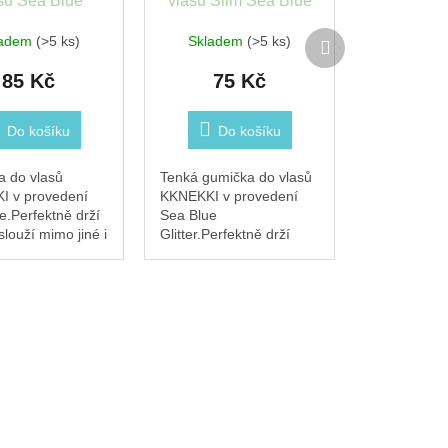
sů Sea Blue
vlasů Slim Sea Blue
Glitter
Další
ladem
(>5 ks)
Skladem
(>5 ks)
produkt
85 Kč
75 Kč
Do košíku
Do košíku
 do vlasů
Tenká gumička do vlasů
I v provedení
KKNEKKI v provedení
e.Perfektně drží
Sea Blue
slouží mimo jiné i
Glitter.Perfektně drží
lový
vlasy a slouží mimo jiné i
.Měkká a šetrná
jako stylový
 typům vlasů,
náramek.Měkká a šetrná
a odolná proti
ke všem typům vlasů,
pružná a odolná...