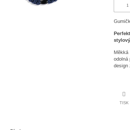
Gumičk
Perfekt
stylov
Měkká 
odolná 
design
TISK