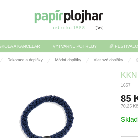
ŠKOLA A KANCELÁŘ
VÝTVARNÉ POTŘEBY
🌈 FESTIVAL
Dekorace a doplňky
Módní doplňky
Vlasové doplňky
K
KKNE
1657
85 
70,25 K
Měrná
Skla
cena: