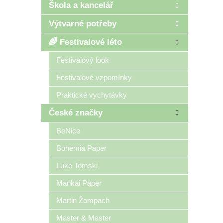
Škola a kancelář
Výtvarné potřeby
🌈 Festivalové léto
Festivalový look
Festivalové vzpomínky
Praktické vychytávky
České značky
BeNice
Bohemia Paper
Luke Tomski
Mankai Paper
Martin Žampach
Master & Master