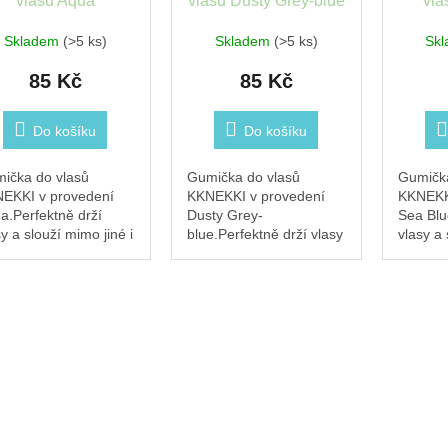
vlasů Aqua
vlasů Dusty Grey-blue
vla
Skladem
(>5 ks)
Skladem
(>5 ks)
Sk
85 Kč
85 Kč
Do košíku
Do košíku
ička do vlasů
Gumička do vlasů
Gumička
EKKI v provedení
KKNEKKI v provedení
KKNEKK
a.Perfektně drží
Dusty Grey-
Sea Blu
sy a slouží mimo jiné i
blue.Perfektně drží vlasy
vlasy a 
o stylový
a slouží mimo jiné i jako
jako sty
amek.Měkká a šetrná
stylový náramek.Měkká
náramek
všem typům vlasů,
a šetrná ke všem typům
ke všem
žná a odolná proti
vlasů, pružná a odolná
pružná 
tě tvaru....
proti...
ztrátě...