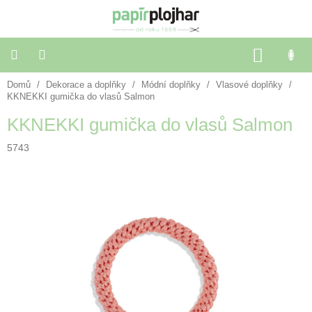
Přejít
na
obsah
NÁKU
KOŠÍK
Domů
/
Dekorace a doplňky
/
Módní doplňky
/
Vlasové doplňky
/
Balení
dárků
KKNEKKI gumička do vlasů Salmon
KKNEKKI gumička do vlasů Salmon
Dekorace
a
5743
doplňky
Škola
a
kancelář
Výtvarné
potřeby
🌈
Festivalové