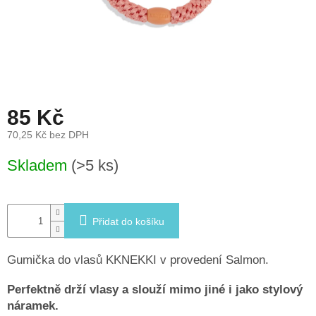
léto
České
značky
Tipy
na
dárky
85 Kč
70,25 Kč bez DPH
Novinky
Měrná
Skladem
(>5 ks)
cena:
Prodejny
Přihlášení
Přidat do košíku
Gumička do vlasů KKNEKKI v provedení Salmon.
Perfektně drží vlasy a slouží mimo jiné i jako stylový
náramek.