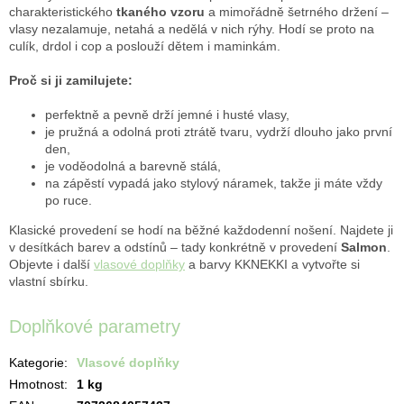
charakteristického
tkaného vzoru
a mimořádně šetrného držení –
vlasy nezalamuje, netahá a nedělá v nich rýhy. Hodí se proto na
culík, drdol i cop a poslouží dětem i maminkám.
Proč si ji zamilujete:
perfektně a pevně drží jemné i husté vlasy,
je pružná a odolná proti ztrátě tvaru, vydrží dlouho jako první
den,
je voděodolná a barevně stálá,
na zápěstí vypadá jako stylový náramek, takže ji máte vždy
po ruce.
Klasické provedení se hodí na běžné každodenní nošení. Najdete ji
v desítkách barev a odstínů – tady konkrétně v provedení
Salmon
.
Objevte i další
vlasové doplňky
a barvy KKNEKKI a vytvořte si
vlastní sbírku.
Doplňkové parametry
Kategorie
:
Vlasové doplňky
Hmotnost
:
1 kg