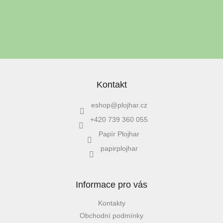
Vložením e-mailu souhlasíte s
podmínkami ochrany osobních
údajů
PŘIHLÁSIT SE
Kontakt
eshop
@
plojhar.cz
+420 739 360 055
Papír Plojhar
papirplojhar
Informace pro vás
Kontakty
Obchodní podmínky