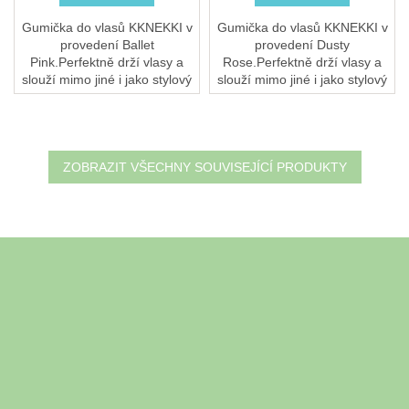
Gumička do vlasů KKNEKKI v
Gumička do vlasů KKNEKKI v
provedení Ballet
provedení Dusty
Pink.Perfektně drží vlasy a
Rose.Perfektně drží vlasy a
slouží mimo jiné i jako stylový
slouží mimo jiné i jako stylový
náramek.Měkká a šetrná ke
náramek.Měkká a šetrná ke
všem typům vlasů, pružná a
všem typům vlasů, pružná a
odolná proti ztrátě...
odolná proti ztrátě...
ZOBRAZIT VŠECHNY SOUVISEJÍCÍ PRODUKTY
Z
á
Odebírat newsletter
p
a
Vložte svůj e-mail a my vám budeme zasílat informace o nových
t
produktech na našem e-shopu.
í
E-mail