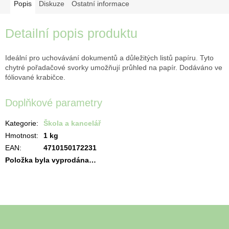
Popis
Diskuze
Ostatní informace
Detailní popis produktu
Ideální pro uchovávání dokumentů a důležitých listů papíru. Tyto
chytré pořadačové svorky umožňují průhled na papír. Dodáváno ve
fóliované krabičce.
Doplňkové parametry
Kategorie
:
Škola a kancelář
Hmotnost
:
1 kg
EAN
:
4710150172231
Položka byla vyprodána…
Z
á