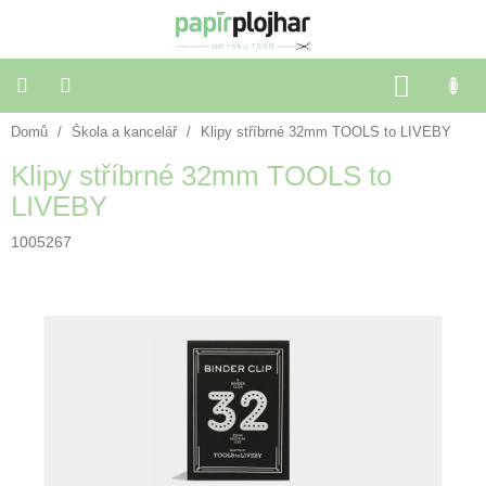
Přejít
na
obsah
NÁKU
KOŠÍK
Domů
/
Škola a kancelář
/
Klipy stříbrné 32mm TOOLS to LIVEBY
Balení
dárků
Klipy stříbrné 32mm TOOLS to
LIVEBY
Dekorace
a
doplňky
1005267
Škola
a
kancelář
Výtvarné
potřeby
🌈
Festivalové