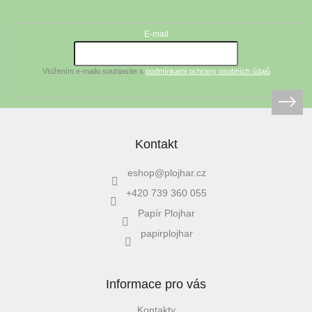
Odebírat newsletter
p
a
t
E-mail
í
Vložením e-mailu souhlasíte s
podmínkami ochrany osobních údajů
Kontakt
eshop
@
plojhar.cz
+420 739 360 055
Papír Plojhar
papirplojhar
Informace pro vás
Kontakty