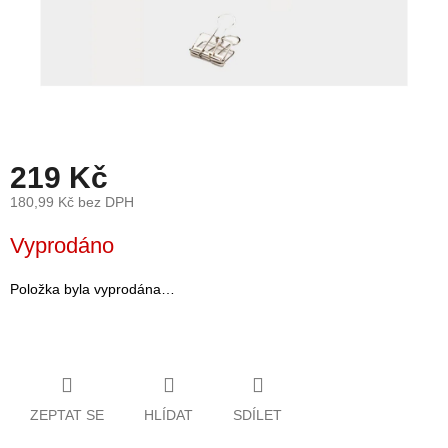
léto
České
značky
Tipy
na
dárky
219 Kč
180,99 Kč bez DPH
Novinky
Měrná
Vyprodáno
cena:
Prodejny
Položka byla vyprodána…
Přihlášení
ZEPTAT SE
HLÍDAT
SDÍLET