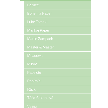
BeNice
Bohemia Paper
Luke Tomski
Mankai Paper
Martin Žampach
Master & Master
Meadows
Mikov
Papelote
Papírníci
Rückl
Táňa Sekerková
Vyšiju