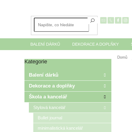
Přejít
na
obsah
BALENÍ DÁRKŮ
DEKORACE A DOPLŇKY
Domů
Kategorie
Přeskočit
P
kategorie
o
Balení dárků
s
t
Dekorace a doplňky
r
Škola a kancelář
a
n
Stylová kancelář
n
í
Bullet journal
p
minimalistická kancelář
a