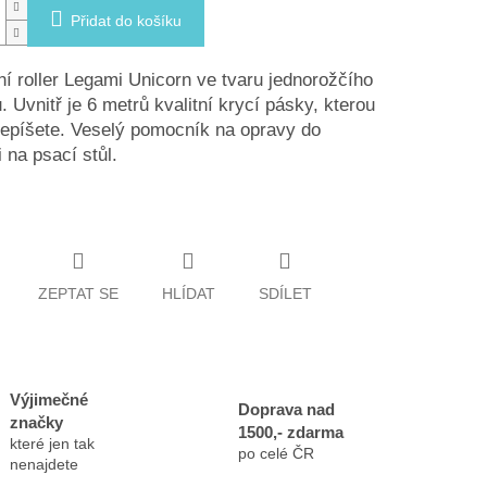
Přidat do košíku
í roller Legami Unicorn ve tvaru jednorožčího
u. Uvnitř je 6 metrů kvalitní krycí pásky, kterou
epíšete. Veselý pomocník na opravy do
i na psací stůl.
ZEPTAT SE
HLÍDAT
SDÍLET
Výjimečné
Doprava nad
značky
1500,- zdarma
které jen tak
po celé ČR
nenajdete