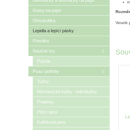
Děrovačky a sešívačky na papír
m
Gumy na papír
Rozměr
Ořezávátka
Veselé 
Lepidla a lepící pásky
Pravítka
Souv
Naučné hry
Puzzle
Psací potřeby
Tužky
Mechanické tužky - mikrotužky
Propisky
Plnicí pera
Le
Kuličková pera