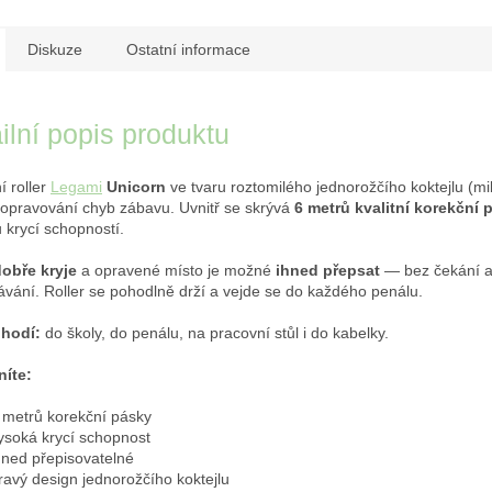
Diskuze
Ostatní informace
ilní popis produktu
í roller
Legami
Unicorn
ve tvaru roztomilého jednorožčího koktejlu (mi
 opravování chyb zábavu. Uvnitř se skrývá
6 metrů kvalitní korekční 
 krycí schopností.
obře kryje
a opravené místo je možné
ihned přepsat
— bez čekání 
vání. Roller se pohodlně drží a vejde se do každého penálu.
 hodí:
do školy, do penálu, na pracovní stůl i do kabelky.
níte:
 metrů korekční pásky
ysoká krycí schopnost
hned přepisovatelné
ravý design jednorožčího koktejlu