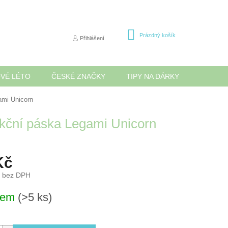
NÁKUPNÍ
Prázdný košík
Přihlášení
KOŠÍK
OVÉ LÉTO
ČESKÉ ZNAČKY
TIPY NA DÁRKY
NOVINK
ami Unicorn
kční páska Legami Unicorn
Kč
č bez DPH
dem
(>5 ks)