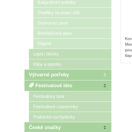
Kaligrafické potřeby
Doplňky na psací stůl
Gumovací pera
Bombičková pera
Kor
Náplně
Meo
pou
Lepící bločky
tla
kor
Klipy a sponky
opr
ihn
Výtvarné potřeby
dop
🌈 Festivalové léto
Festivalový look
Festivalové vzpomínky
Praktické vychytávky
České značky