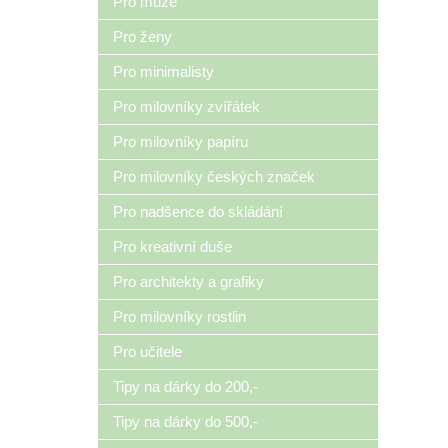
Pro muže
Pro ženy
Pro minimalisty
Pro milovníky zvířátek
Pro milovníky papíru
Pro milovníky českých značek
Pro nadšence do skládání
Pro kreativní duše
Pro architekty a grafiky
Pro milovníky rostlin
Pro učitele
Tipy na dárky do 200,-
Tipy na dárky do 500,-