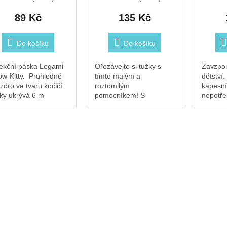
89 Kč
135 Kč
Do košíku
Do košíku
ekční páska Legami
Ořezávejte si tužky s
Zavzpom
w-Kitty. Průhledné
tímto malým a
dětství.
zdro ve tvaru kočičí
roztomilým
kapesní
pky ukrývá 6 m
pomocníkem! S
nepotře
ekční pásky. Na
ořezávátkem Legami
Stačí m
avenou plochu lze
Sharpening Is Magic
nafouka
ed psát. Hravý
Space budou vaše tužky
kroužků
lněk z kolekce...
vždy připravené k
tvoření nových kreseb,
psaní příběhů...