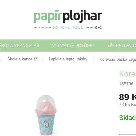
ŠKOLA A KANCELÁŘ
VÝTVARNÉ POTŘEBY
🌈 FESTIVAL
Škola a kancelář
Lepidla a lepící pásky
Korekční páska Leg
Kore
185796
89 
73,55 K
Měrná
Skla
cena: