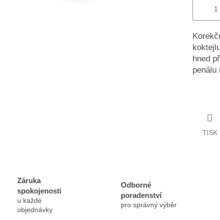
Korekčn
koktejl
hned př
penálu 
TISK
Záruka
Odborné
spokojenosti
poradenství
u každé
pro správný výběr
objednávky