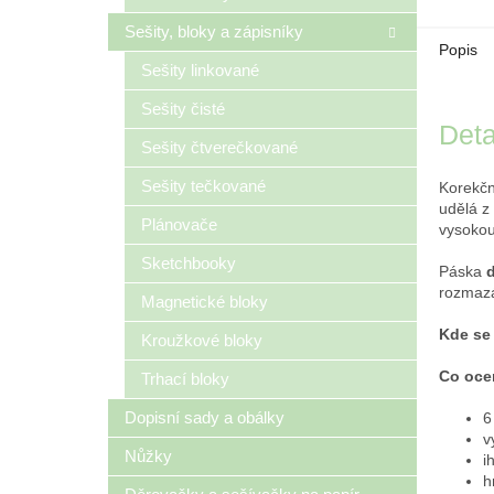
Sešity, bloky a zápisníky
Popis
Sešity linkované
Sešity čisté
Deta
Sešity čtverečkované
Sešity tečkované
Korekčn
udělá z
Plánovače
vysokou
Sketchbooky
Páska
d
rozmazá
Magnetické bloky
Kde se
Kroužkové bloky
Co oce
Trhací bloky
Dopisní sady a obálky
6
v
Nůžky
i
h