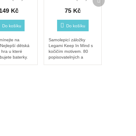
produkt
149 Kč
75 Kč
Do košíku
Do košíku
ínejte na
Samolepicí záložky
 Nejlepší dětská
Legami Keep In Mind s
 hra u které
kočičím motivem. 80
bujete baterky.
popisovatelných a
ačkat knoflíčky a
snadno odlepitelných
t co nejvíc
lístečků ve čtyřech
 na tyčky.
designech s kočkami a
tlapkami. Označíte si jimi
důležité...