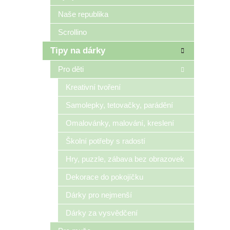
Naše republika
Scrollino
Tipy na dárky
Pro děti
Kreativní tvoření
Samolepky, tetovačky, parádění
Omalovánky, malování, kreslení
Školní potřeby s radostí
Hry, puzzle, zábava bez obrazovek
Dekorace do pokojíčku
Dárky pro nejmenší
Dárky za vysvědčení