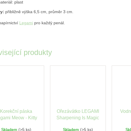
ateriál: plast
y:
přibližně výška 6,5 cm, průměr 3 cm.
papírnictví
Legami
pro každý penál.
isející produkty
Korekční páska
Ořezávátko LEGAMI
Vodn
gami Meow - Kitty
Sharpening Is Magic
Space
Skladem
(>5 ks)
Skladem
(>5 ks)
Sk