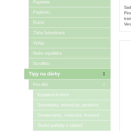
Papelote
Sad
Papírníci
Pin
tra
Rückl
Ver
cm.
Táňa Sekerková
Vyšiju
Naše republika
Scrollino
Tipy na dárky
Pro děti
Kreativní tvoření
Samolepky, tetovačky, parádění
Omalovánky, malování, kreslení
Školní potřeby s radostí