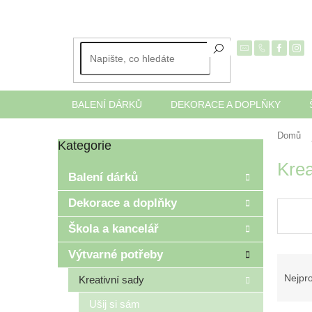
Přejít
na
obsah
BALENÍ DÁRKŮ
DEKORACE A DOPLŇKY
Domů
Kategorie
Přeskočit
P
kategorie
Krea
o
Balení dárků
s
t
Dekorace a doplňky
r
Škola a kancelář
a
n
Výtvarné potřeby
Ř
n
a
í
Nejpr
Kreativní sady
z
p
Ušij si sám
e
a