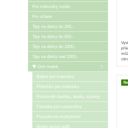
Pro milovníky rostlin
Pro učitele
Tipy na dárky do 200,-
Tipy na dárky do 500,-
Vys
Tipy na dárky do 1000,-
přá
můž
Tipy na dárky nad 1000,-
cit
krb
💝 Den matek
dom
Balení pro maminku
No
Přáníčko pro maminku
Roztomilé doplňky, lepíky, sponky
Fotoalba pro vzpomínky
Pouzdra na nezbytnosti
Brože na její outfit