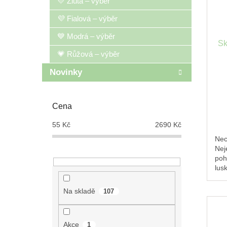
💛 Žlutá – výběr
💜 Fialová – výběr
💙 Modrá – výběr
Sk
💗 Růžová – výběr
Novinky
Cena
55
Kč
2690
Kč
Nec
Nej
poh
lus
slo
sklá
Na skladě
107
Akce
1