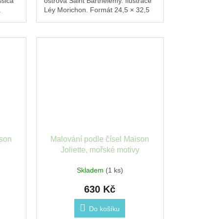
ssica
ostrova Saint Barthélemy. Ilustrace
.
Léy Morichon. Formát 24,5 × 32,5
cm. Vhodné i pro začátečníky.
ison
Malování podle čísel Maison
Joliette, mořské motivy
Skladem
(1 ks)
630 Kč
Do košíku