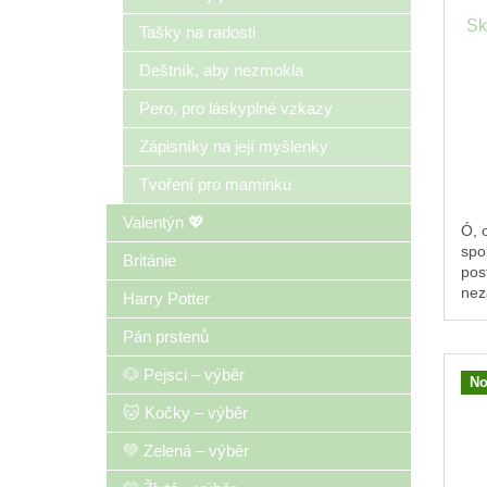
Sk
Tašky na radosti
Deštník, aby nezmokla
Pero, pro láskyplné vzkazy
Zápisníky na její myšlenky
Tvoření pro maminku
Valentýn 💖
Ó, 
spo
Británie
pos
nez
Harry Potter
kar
přeh
Pán prstenů
🐶 Pejsci – výběr
No
🐱 Kočky – výběr
💚 Zelená – výběr