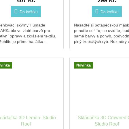
407 Kč
299 Kč
Do košíku
Do košíku
ehlovací skvrny Humade
Nasaďte si potápěčskou mask
ARKable ve zlaté barvě pro
ponořte se! To, co uvidíte, bu
tivní opravy a zkrášlení textilu.
samé barvy a pohyb, podvodn
žehlíte je přímo na látku –
plný tropických ryb. Rozměry 
ryjí potrhaná místa nebo přidají
složení: 13 x 3,5 x 9,5 cm4 x l
ý metalický...
s 7...
vinka
Novinka
kládačka 3D Lemon- Studio
Skládačka 3D Crowned 
Roof
Studio Roof