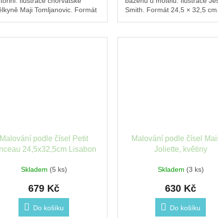
torini. Ilustrace chorvatské
bazénu u motelu. Ilustrace Je
lkyně Maji Tomljanovic. Formát
Smith. Formát 24,5 × 32,5 cm
5 × 32,5 cm. Vhodné i pro
Vhodné i pro začátečníky.
átečníky.
Malování podle čísel Petit
Malování podle čísel Ma
nceau 24,5x32,5cm Lisabon
Joliette, květiny
Skladem
(5 ks)
Skladem
(3 ks)
679 Kč
630 Kč
Do košíku
Do košíku