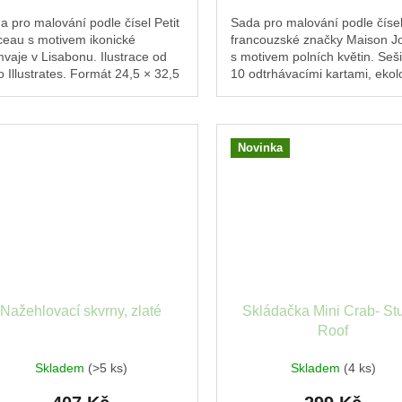
a pro malování podle čísel Petit
Sada pro malování podle číse
ceau s motivem ikonické
francouzské značky Maison Jo
mvaje v Lisabonu. Ilustrace od
s motivem polních květin. Seši
o Illustrates. Formát 24,5 × 32,5
10 odtrhávacími kartami, ekol
 Vhodné i pro začátečníky.
barvy Colibri a veganské štětc
Novinka
Nažehlovací skvrny, zlaté
Skládačka Mini Crab- St
Roof
Skladem
(>5 ks)
Skladem
(4 ks)