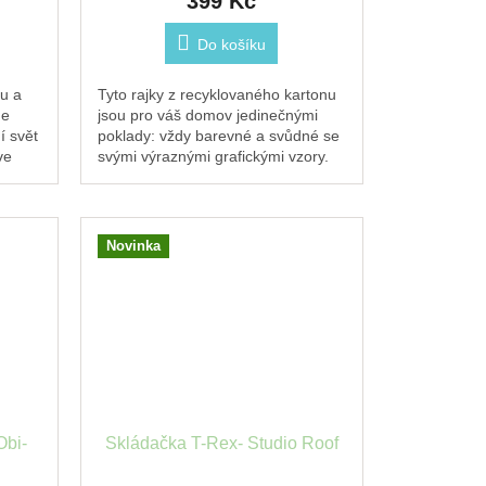
399 Kč
Do košíku
u a
Tyto rajky z recyklovaného kartonu
de
jsou pro váš domov jedinečnými
í svět
poklady: vždy barevné a svůdné se
ve
svými výraznými grafickými vzory.
ist B7
Lagunová modrá a teplá růžová
barva západu...
Novinka
Obi-
Skládačka T-Rex- Studio Roof