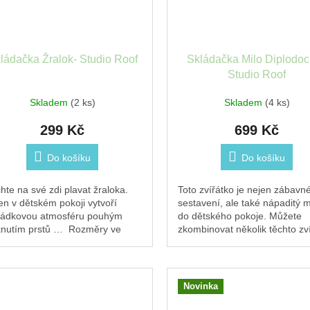
ládačka Žralok- Studio Roof
Skládačka Milo Diplodoc
Studio Roof
Skladem
(2 ks)
Skladem
(4 ks)
299 Kč
699 Kč
Do košíku
Do košíku
hte na své zdi plavat žraloka.
Toto zvířátko je nejen zábavn
en v dětském pokoji vytvoří
sestavení, ale také nápaditý 
ádkovou atmosféru pouhým
do dětského pokoje. Můžete
knutím prstů … Rozměry ve
zkombinovat několik těchto zv
žení: 20x4.5x7 cm 3D objekty ke
a vytvořit tak báječnou...
dání...
Novinka