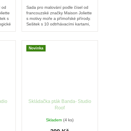
l od
Sada pro malování podle čísel od
liette
francouzské značky Maison Joliette
tek s
s motivy moře a přímořské přírody.
ogické
Sešitek s 10 odtrhávacími kartami,
e...
ekologické barvy Colibri a
veganské...
Novinka
udio
Skládačka pták Banda- Studio
Roof
Skladem
(4 ks)