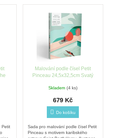
tit
Malování podle čísel Petit
The
Pinceau 24,5x32,5cm Svatý
Bartoloměj
Skladem
(4 ks)
679 Kč
Do košíku
 Petit
Sada pro malování podle čísel Petit
ho
Pinceau s motivem karibského