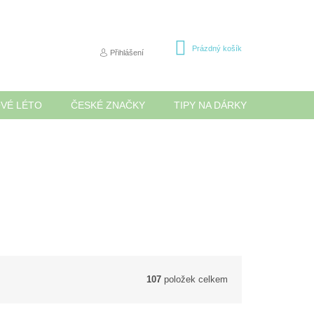
NÁKUPNÍ
Prázdný košík
Přihlášení
KOŠÍK
OVÉ LÉTO
ČESKÉ ZNAČKY
TIPY NA DÁRKY
NOVINK
107
položek celkem