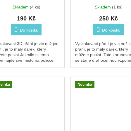
Skladem
(4 ks)
Skladem
(1 ks)
190 Kč
250 Kč
Do košíku
Do košíku
kakovací 3D přání je víc než jen
Vyskakovací přání je víc než j
ní, je to malý dárek, který
přání, je to malý dárek, který
ete poslat.Jakmile si tento
můžete poslat. Toto korunova
ron najde své místo na poličce,
se stane drahocennou vzpom
u nebo jakémkoli jiném místě v
jakmile si najde své místo za
ě,...
na...
vinka
Novinka