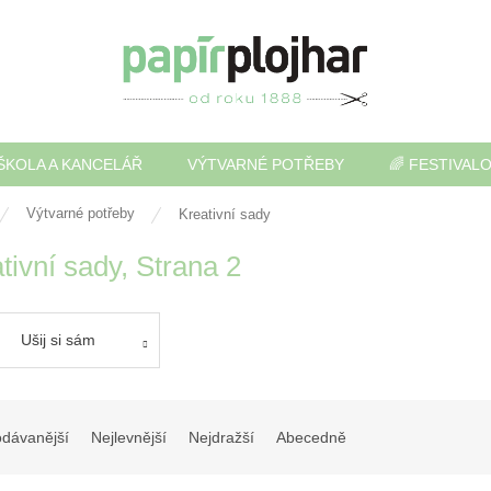
ŠKOLA A KANCELÁŘ
VÝTVARNÉ POTŘEBY
🌈 FESTIVAL
Výtvarné potřeby
Kreativní sady
tivní sady
, Strana 2
Ušij si sám
odávanější
Nejlevnější
Nejdražší
Abecedně