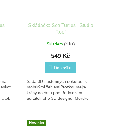
us -
Skládačka Sea Turtles - Studio
Roof
Skladem
(4 ks)
549 Kč
Do košíku
é na
Sada 3D nástěnných dekorací s
maskot
mořskými želvamiProzkoumejte
krásy oceánu prostřednictvím
ířátek
udržitelného 3D designu. Mořské
želvy od Studio ROOF vás
přenesou do živého podvodního...
Novinka