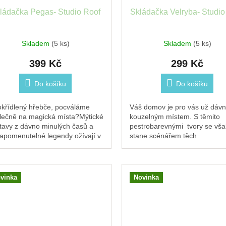
ládačka Pegas- Studio Roof
Skládačka Velryba- Studio
Skladem
(5 ks)
Skladem
(5 ks)
399 Kč
299 Kč
Do košíku
Do košíku
okřídlený hřebče, pocváláme
Váš domov je pro vás už dáv
lečně na magická místa?Mýtické
kouzelným místem. S těmito
tavy z dávno minulých časů a
pestrobarevnými tvory se vša
apomenutelné legendy ožívají v
stane scénářem těch
tonu. Sestavte Pegase a
nejúžasnějších příběhů, hníz
rajte si svůj...
fantazie a barev. Rozměry ve..
vinka
Novinka