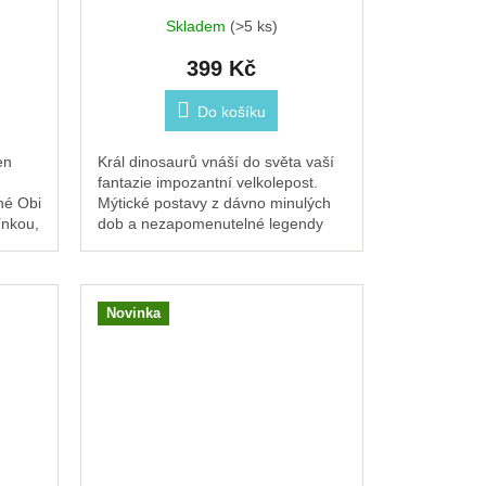
Skladem
(>5 ks)
399 Kč
Do košíku
en
Král dinosaurů vnáší do světa vaší
fantazie impozantní velkolepost.
né Obi
Mýtické postavy z dávno minulých
ínkou,
dob a nezapomenutelné legendy
věšené
ožívají v kartonu. Sestavte si T-
Rexe a...
Novinka