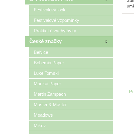
San
umě
Festivalový look
24,
zač
Festivalové vzpomínky
Praktické vychytávky
České značky
BeNice
Bohemia Paper
Luke Tomski
Mankai Paper
Pi
Martin Žampach
Master & Master
Meadows
Mikov