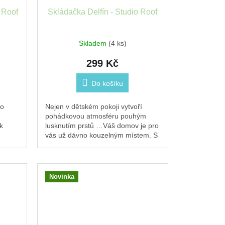
 Roof
Skládačka Delfín - Studio Roof
Skladem
(4 ks)
299 Kč
Do košíku
no
Nejen v dětském pokoji vytvoří
pohádkovou atmosféru pouhým
k
lusknutím prstů …Váš domov je pro
vás už dávno kouzelným místem. S
dem
těmito pestrobarevnými tvory se
.
však stane...
Novinka