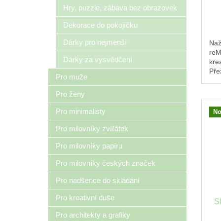
Hry, puzzle, zábava bez obrazovek
Dekorace do pokojíčku
Dárky pro nejmenší
Naž
reM
Dárky za vysvědčení
krea
Pře
Pro muže
zak
zlat
Pro ženy
Pro minimalisty
No
Pro milovníky zvířátek
Pro milovníky papíru
Pro milovníky českých značek
Pro nadšence do skládání
Pro kreativní duše
S
Pro architekty a grafiky