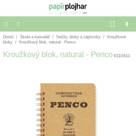
Přejít
na
obsah
NÁKU
KOŠÍK
Domů
/
Škola a kancelář
/
Sešity, bloky a zápisníky
/
Kroužkové
Balení
dárků
bloky
/
Kroužkový blok, natural - Penco
Kroužkový blok, natural - Penco
6110411
Dekorace
a
doplňky
Škola
a
kancelář
Výtvarné
potřeby
🌈
Festivalové