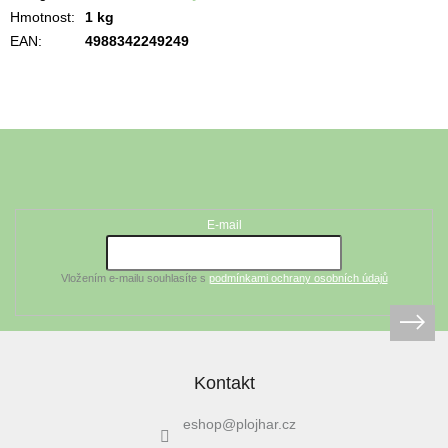
Hmotnost
:
1 kg
EAN
:
4988342249249
Z
á
Odebírat newsletter
p
a
t
E-mail
í
Vložením e-mailu souhlasíte s
podmínkami ochrany osobních údajů
Kontakt
eshop
@
plojhar.cz