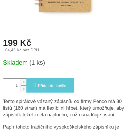
léto
České
značky
Tipy
199 Kč
na
dárky
164,46 Kč bez DPH
Měrná
Novinky
Skladem
(1 ks)
cena:
Prodejny
Přidat do košíku
Přihlášení
Tento spirálově vázaný zápisník od firmy Penco má 80
listů (160 stran) má flexibilní hřbet, který umožňuje, aby
zápisník ležel zcela naplocho, což usnadňuje psaní.
Papír tohoto tradičního vysokoškolského zápisníku je