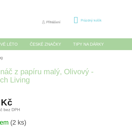
NÁKUPNÍ
Prázdný košík
Přihlášení
KOŠÍK
OVÉ LÉTO
ČESKÉ ZNAČKY
TIPY NA DÁRKY
NOVINK
ng
ináč z papíru malý, Olivový -
ch Living
 Kč
Kč bez DPH
dem
(2 ks)