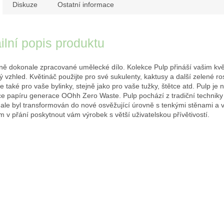
Diskuze
Ostatní informace
ilní popis produktu
ě dokonale zpracované umělecké dílo. Kolekce Pulp přináší vašim kv
 vzhled. Květináč použijte pro své sukulenty, kaktusy a další zelené ros
je také pro vaše bylinky, stejně jako pro vaše tužky, štětce atd. Pulp je 
e papíru generace OOhh Zero Waste. Pulp pochází z tradiční techniky
ale byl transformován do nové osvěžující úrovně s tenkými stěnami a
m v přání poskytnout vám výrobek s větší uživatelskou přívětivostí.