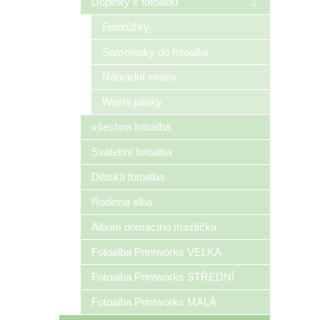
Doplňky k fotoalbu
Fotorůžky
Samolepky do fotoalba
Náhradní strany
Washi pásky
všechna fotoalba
Svatební fotoalba
Dětská fotoalba
Rodinná alba
Album domácího mazlíčka
Fotoalba Printworks VELKÁ
Fotoalba Printworks STŘEDNÍ
Fotoalba Printworks MALÁ