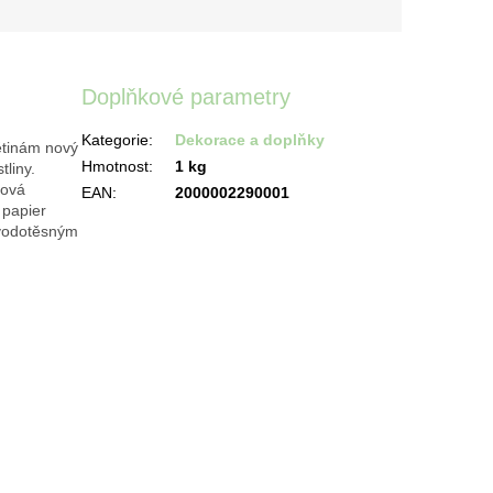
Doplňkové parametry
Kategorie
:
Dekorace a doplňky
ětinám nový
Hmotnost
:
1 kg
tliny.
nová
EAN
:
2000002290001
 papier
 vodotěsným