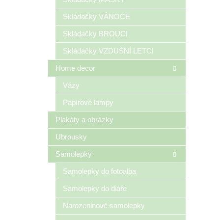
Skládačky VÁNOCE
Skládačky BROUCI
Skládačky VZDUŠNÍ LETCI
Home decor
Vázy
Papírové lampy
Plakáty a obrázky
Ubrousky
Samolepky
Samolepky do fotoalba
Samolepky do diáře
Narozeninové samolepky