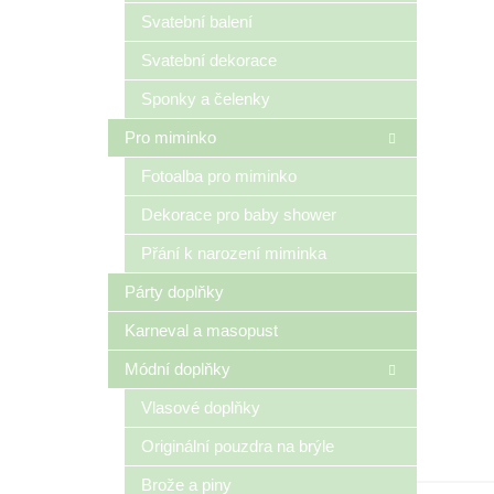
n
Svatební balení
e
Svatební dekorace
l
Sponky a čelenky
Pro miminko
Fotoalba pro miminko
Dekorace pro baby shower
Přání k narození miminka
Párty doplňky
Karneval a masopust
Módní doplňky
Vlasové doplňky
Originální pouzdra na brýle
Brože a piny