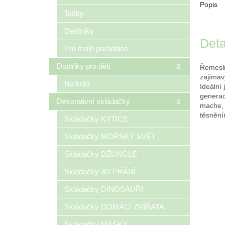
Popis
Tašky
Deštníky
Deta
Pro malé parádnice
Doplňky pro děti
Řemesln
zajímavý
Na kolo
Ideální 
generac
Dekorativní skládačky
mache, 
těsnění
Skládačky KYTICE
Skládačky MOŘSKÝ SVĚT
Skládačky DŽUNGLE
Skládačky 3D PŘÁNÍ
Skládačky DINOSAUŘI
Skládačky DOMÁCÍ ZVÍŘATA
Skládačky MASKY