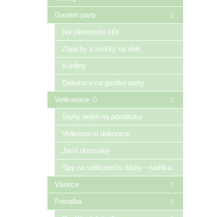
Garden party
Na slavnostní stůl
Zápichy a svíčky na dort
Konfety
Dekorace na garden party
Velikonoce 🥚
Stuhy nejen na pomlázku
Velikonoční dekorace
Jarní ubrousky
Tipy na velikonoční dárky - nadílka
Vánoce
Fotoalba