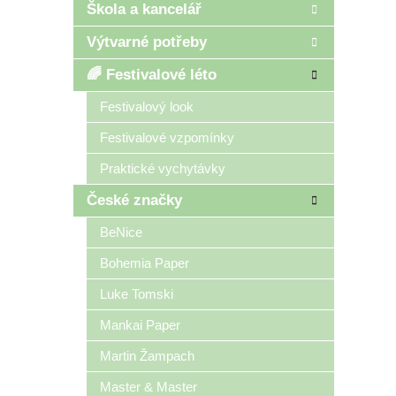
Škola a kancelář
Výtvarné potřeby
🌈 Festivalové léto
Festivalový look
Festivalové vzpomínky
Praktické vychytávky
České značky
BeNice
Bohemia Paper
Luke Tomski
Mankai Paper
Martin Žampach
Master & Master