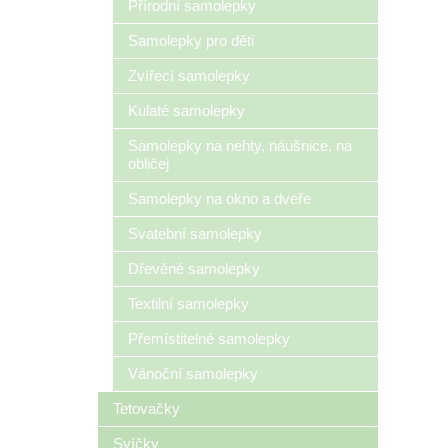
Přírodní samolepky
Samolepky pro děti
Zvířecí samolepky
Kulaté samolepky
Samolepky na nehty, náušnice, na
obličej
Samolepky na okno a dveře
Svatební samolepky
Dřevěné samolepky
Textilní samolepky
Přemístitelné samolepky
Vánoční samolepky
Tetovačky
Svíčky