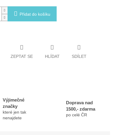
Přidat do košíku
ZEPTAT SE
HLÍDAT
SDÍLET
Výjimečné
Doprava nad
značky
1500,- zdarma
které jen tak
po celé ČR
nenajdete