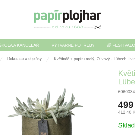
ŠKOLA A KANCELÁŘ
VÝTVARNÉ POTŘEBY
🌈 FESTIVAL
Dekorace a doplňky
Květináč z papíru malý, Olivový - Lübech Livi
Květ
Lübe
6060034
499
412,40 
Měrná
Skla
cena: