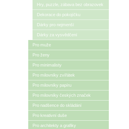
Hry, puzzle, zábava bez obrazovek
Dekorace do pokojíčku
Dárky pro nejmenší
Dárky za vysvědčení
Pro muže
Pro ženy
Pro minimalisty
Pro milovníky zvířátek
Pro milovníky papíru
Pro milovníky českých značek
Pro nadšence do skládání
Pro kreativní duše
Pro architekty a grafiky