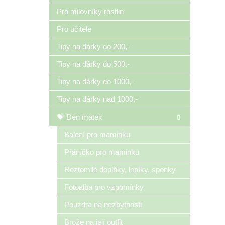
Pro milovníky rostlin
Pro učitele
Tipy na dárky do 200,-
Tipy na dárky do 500,-
Tipy na dárky do 1000,-
Tipy na dárky nad 1000,-
💝 Den matek
Balení pro maminku
Přáníčko pro maminku
Roztomilé doplňky, lepíky, sponky
Fotoalba pro vzpomínky
Pouzdra na nezbytnosti
Brože na její outfit