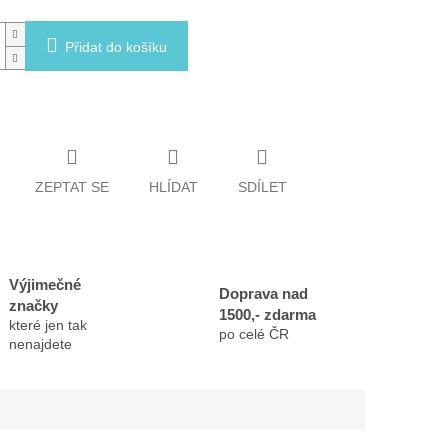
Přidat do košíku
ZEPTAT SE
HLÍDAT
SDÍLET
Výjimečné
Doprava nad
značky
1500,- zdarma
které jen tak
po celé ČR
nenajdete