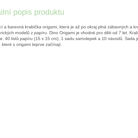
ilní popis produktu
ící a barevná krabička origami, která je až po okraj plná zábavných a kr
orických modelů z papíru. Dino Origami je vhodné pro děti od 7 let. Kra
e: 40 listů papíru (15 x 15 cm), 1 sadu samolepek a 10 návodů. Sada 
, které s origami teprve začínají.