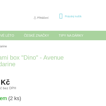
NÁKUPNÍ
Prázdný košík
Přihlášení
KOŠÍK
OVÉ LÉTO
ČESKÉ ZNAČKY
TIPY NA DÁRKY
NOVINK
arine
ami box "Dino" - Avenue
arine
 Kč
Kč bez DPH
dem
(2 ks)