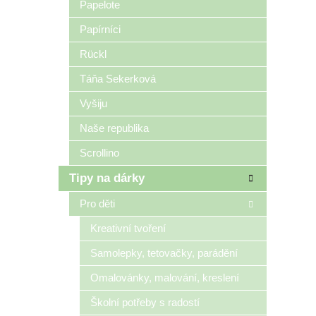
Papelote
Papírníci
Rückl
Táňa Sekerková
Vyšiju
Naše republika
Scrollino
Tipy na dárky
Pro děti
Kreativní tvoření
Samolepky, tetovačky, parádění
Omalovánky, malování, kreslení
Školní potřeby s radostí