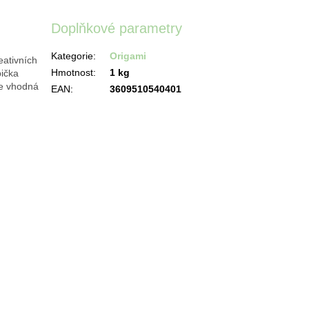
Doplňkové parametry
Kategorie
:
Origami
eativních
Hmotnost
:
1 kg
bička
je vhodná
EAN
:
3609510540401