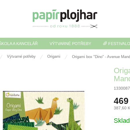
ŠKOLA A KANCELÁŘ
VÝTVARNÉ POTŘEBY
🌈 FESTIVAL
Výtvarné potřeby
Origami
Origami box "Dino" - Avenue Mand
Orig
Mand
1330087
469
387,60 
Měrná
Skla
cena: