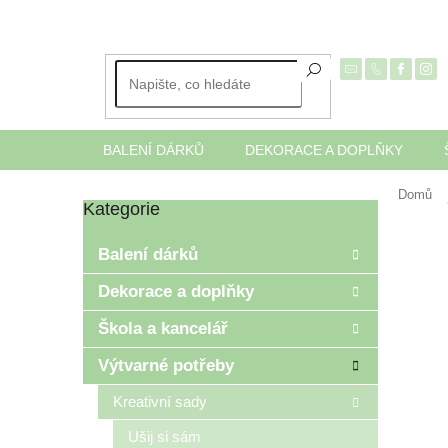
Přejít
na
obsah
BALENÍ DÁRKŮ
DEKORACE A DOPLŇKY
Domů
Kategorie
Přeskočit
P
kategorie
o
Balení dárků
s
t
Dekorace a doplňky
r
Škola a kancelář
a
n
Výtvarné potřeby
n
í
Kreativní sady
p
Ušij si sám
a