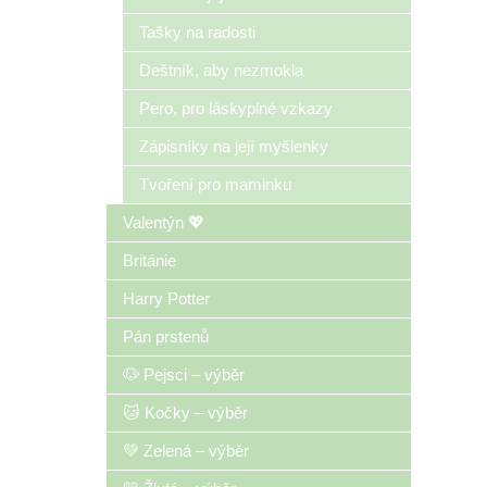
Tašky na radosti
Deštník, aby nezmokla
Pero, pro láskyplné vzkazy
Zápisníky na její myšlenky
Tvoření pro maminku
Valentýn 💖
Británie
Harry Potter
Pán prstenů
🐶 Pejsci – výběr
🐱 Kočky – výběr
💚 Zelená – výběr