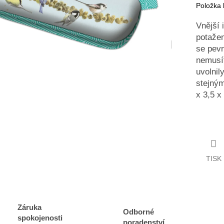
Položka
Vnější 
potaže
se pevn
nemusít
uvolnil
stejným
x 3,5 x
TISK
Záruka
Odborné
spokojenosti
poradenství