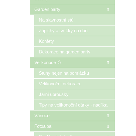
Garden party
Na slavnostní stůl
Zápichy a svíčky na dort
Konfety
Dekorace na garden party
Velikonoce 🥚
Stuhy nejen na pomlázku
Velikonoční dekorace
Jarní ubrousky
Tipy na velikonoční dárky - nadílka
Vánoce
Fotoalba