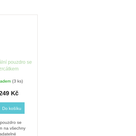
ální pouzdro se
zrcátkem
4,9x3,1cm,
ladem
(3 ks)
Magnolia
249 Kč
Do košíku
 pouzdro se
m na všechny
adatelné