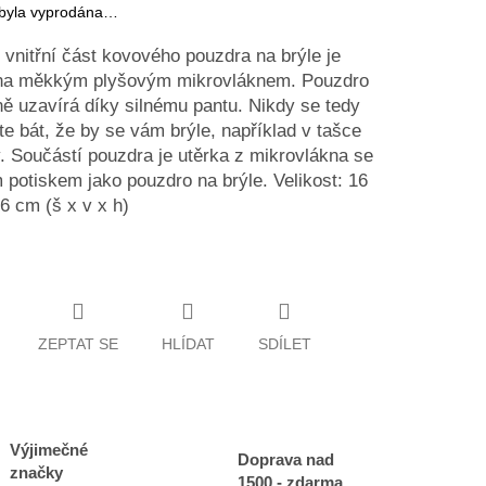
 byla vyprodána…
i vnitřní část kovového pouzdra na brýle je
na měkkým plyšovým mikrovláknem. Pouzdro
ě uzavírá díky silnému pantu. Nikdy se tedy
e bát, že by se vám brýle, například v tašce
y. Součástí pouzdra je utěrka z mikrovlákna se
 potiskem jako pouzdro na brýle. Velikost: 16
 6 cm (š x v x h)
ZEPTAT SE
HLÍDAT
SDÍLET
Výjimečné
Doprava nad
značky
1500,- zdarma