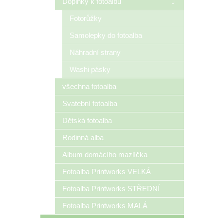
Doplňky k fotoalbu
Fotorůžky
Samolepky do fotoalba
Náhradní strany
Washi pásky
všechna fotoalba
Svatební fotoalba
Dětská fotoalba
Rodinná alba
Album domácího mazlíčka
Fotoalba Printworks VELKÁ
Fotoalba Printworks STŘEDNÍ
Fotoalba Printworks MALÁ