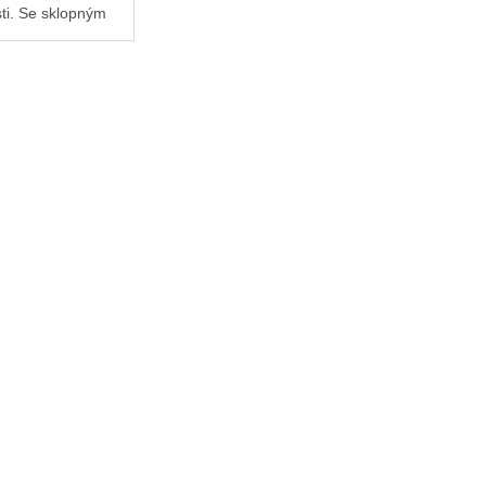
ti. Se sklopným
m pro bezpečné
í. Kovové
 je zvenku i
potažené měkkým
áknem....