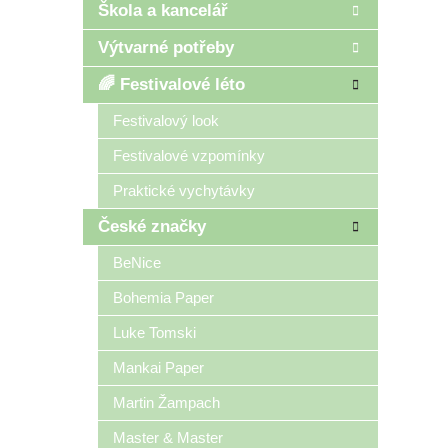
Škola a kancelář
Výtvarné potřeby
🌈 Festivalové léto
Festivalový look
Festivalové vzpomínky
Praktické vychytávky
České značky
BeNice
Bohemia Paper
Luke Tomski
Mankai Paper
Martin Žampach
Master & Master