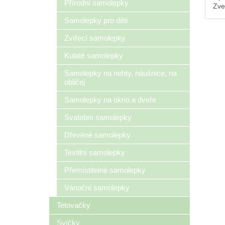
Přírodní samolepky
Zve
měk
Samolepky pro děti
uvn
z t
Zvířecí samolepky
Prů
Kulaté samolepky
Samolepky na nehty, náušnice, na
obličej
Samolepky na okno a dveře
Svatební samolepky
Dřevěné samolepky
Textilní samolepky
Přemístitelné samolepky
Vánoční samolepky
Tetovačky
Svíčky