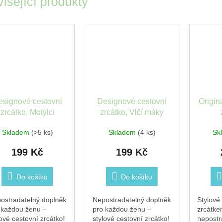
isející produkty
esignové cestovní
Designové cestovní
Origin
zrcátko, Motýlci
zrcátko, Vlčí máky
9x
Skladem
(>5 ks)
Skladem
(4 ks)
Sk
199 Kč
199 Kč
Do košíku
Do košíku
ostradatelný doplněk
Nepostradatelný doplněk
Stylové
 každou ženu –
pro každou ženu –
zrcátke
lové cestovní zrcátko!
stylové cestovní zrcátko!
nepostr