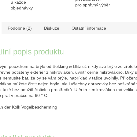
u každé
pro správný výběr
objednávky
Podobné (2)
Diskuze
Ostatní informace
ilní popis produktu
vým pouzdrem na brýle od Bekking & Blitz už nikdy své brýle ze zřetele 
revně potištěný exteriér z mikrovláken, uvnitř černé mikrovlákno. Díky 
e nemusíte bát, že by se vám brýle, například v tašce uvolnily. Přilože
vlákna můžete čistit nejen brýle, ale i všechny obrazovky bez poškrábá
 také bez použití čisticích prostředků. Utěrka z mikrovlákna má velikos
e prát v pračce na 60 ° C.
an der Kolk Vogelbescherming