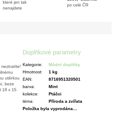
které jen tak
po celé ČR
nenajdete
Doplňkové parametry
Kategorie
:
Módní doplňky
neztratíte!
Hmotnost
:
1 kg
silnému
nou utěrkou
EAN
:
8716951320501
ní, beze
barva
:
Mint
t 18 x 15
kolekce
:
Ptáčci
téma
:
Příroda a zvířata
Položka byla vyprodána…