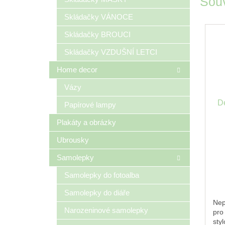
Souv
Skládačky VÁNOCE
Skládačky BROUCI
Skládačky VZDUŠNÍ LETCI
Home decor
Vázy
D
Papírové lampy
Plakáty a obrázky
Ubrousky
Samolepky
Samolepky do fotoalba
Samolepky do diáře
Nep
Narozeninové samolepky
pro
sty