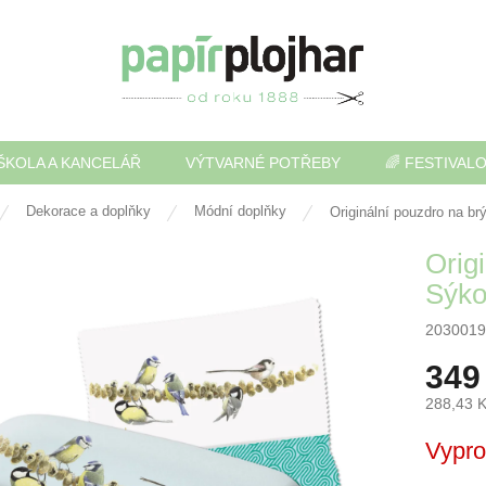
ŠKOLA A KANCELÁŘ
VÝTVARNÉ POTŘEBY
🌈 FESTIVAL
Dekorace a doplňky
Módní doplňky
Originální pouzdro na br
Origi
Sýko
2030019
349
288,43 
Měrná
Vypr
cena: