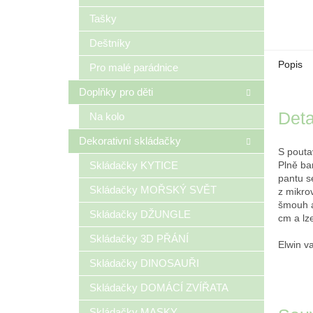
Tašky
Deštníky
Popis
Pro malé parádnice
Doplňky pro děti
Deta
Na kolo
Dekorativní skládačky
S pouta
Skládačky KYTICE
Plně ba
pantu s
Skládačky MOŘSKÝ SVĚT
z mikro
šmouh a
Skládačky DŽUNGLE
cm a lz
Skládačky 3D PŘÁNÍ
Elwin v
Skládačky DINOSAUŘI
Skládačky DOMÁCÍ ZVÍŘATA
Skládačky MASKY