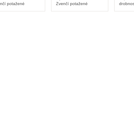
nčí potažené
Zvenčí potažené
drobnos
kým mikrovláknem,
měkkým mikrovláknem,
závěse
itř dvě zrcátka,
uvnitř dvě zrcátka,
uzavřen
oho jedno zvětšovací.
z toho jedno zvětšovací.
pouzdro
měr 6,5 cm,...
Průměr 6,5 cm,...
uvnitř 
mikrovl