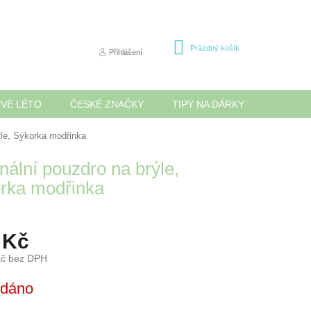
NÁKUPNÍ
Prázdný košík
Přihlášení
KOŠÍK
OVÉ LÉTO
ČESKÉ ZNAČKY
TIPY NA DÁRKY
NOVINK
ýle, Sýkorka modřinka
nální pouzdro na brýle,
rka modřinka
 Kč
Kč bez DPH
odáno