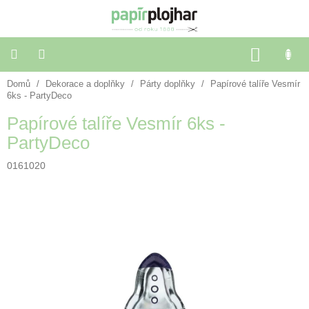
Přejít
na
obsah
NÁKU
KOŠÍK
Domů
/
Dekorace a doplňky
/
Párty doplňky
/
Papírové talíře Vesmír
Balení
dárků
6ks - PartyDeco
Papírové talíře Vesmír 6ks -
Dekorace
PartyDeco
a
doplňky
0161020
Škola
a
kancelář
Výtvarné
potřeby
🌈
Festivalové