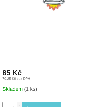
léto
České
značky
Tipy
na
dárky
Novinky
Prodejny
85 Kč
Přihlášení
70,25 Kč bez DPH
Měrná
Skladem
(1 ks)
cena: