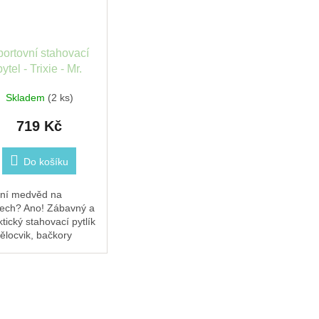
portovní stahovací
pytel - Trixie - Mr.
Polar Bear
Skladem
(2 ks)
719 Kč
Do košíku
ní medvěd na
ech? Ano! Zábavný a
ktický stahovací pytlík
tělocvik, bačkory
o třeba na věci na
vání. Materiál: 100%
lna Podšívka: 95%
lna 5% PES
kost:...