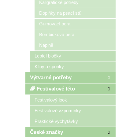
Kaligrafické potřeby
Doplňky na psací stůl
Gumovací pera
Bombičková pera
Náplně
Lepící bločky
Klipy a sponky
Výtvarné potřeby
🌈 Festivalové léto
Festivalový look
Festivalové vzpomínky
Praktické vychytávky
České značky