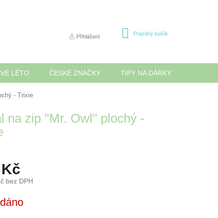
NÁKUPNÍ
Prázdný košík
Přihlášení
KOŠÍK
OVÉ LÉTO
ČESKÉ ZNAČKY
TIPY NA DÁRKY
NOVINK
ochý - Trixie
 na zip ''Mr. Owl'' plochý -
e
 Kč
Kč bez DPH
odáno