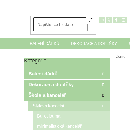
Přejít
na
obsah
BALENÍ DÁRKŮ
DEKORACE A DOPLŇKY
Domů
Kategorie
Přeskočit
P
kategorie
o
Balení dárků
s
t
Dekorace a doplňky
r
Škola a kancelář
a
n
Stylová kancelář
n
í
Bullet journal
p
minimalistická kancelář
a