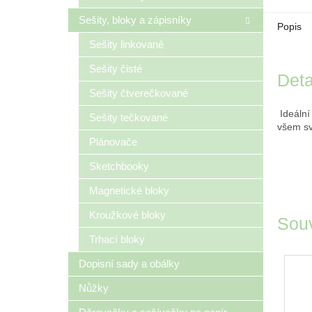
Sešity, bloky a zápisníky
Popis
Sešity linkované
Sešity čisté
Deta
Sešity čtverečkované
Ideální 
Sešity tečkované
všem s
Plánovače
Sketchbooky
Magnetické bloky
Kroužkové bloky
Souv
Trhací bloky
Dopisní sady a obálky
Nůžky