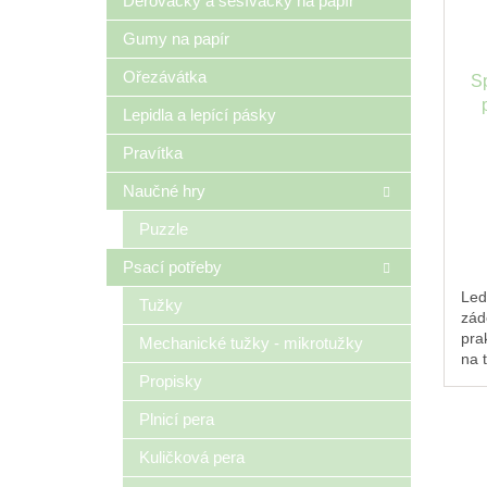
Děrovačky a sešívačky na papír
Gumy na papír
Ořezávátka
S
Lepidla a lepící pásky
Pravítka
Naučné hry
Puzzle
Psací potřeby
Led
Tužky
zád
pra
Mechanické tužky - mikrotužky
na 
neb
Propisky
pla
Plnicí pera
bav
bav
Kuličková pera
Veli