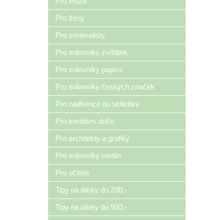
Pro muže
Pro ženy
Pro minimalisty
Pro milovníky zvířátek
Pro milovníky papíru
Pro milovníky českých značek
Pro nadšence do skládání
Pro kreativní duše
Pro architekty a grafiky
Pro milovníky rostlin
Pro učitele
Tipy na dárky do 200,-
Tipy na dárky do 500,-