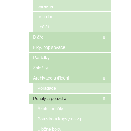
n
barevná
e
přírodní
l
kočičí
Diáře
Fixy, popisovače
Pastelky
Záložky
Archivace a třídění
Pořadače
Penály a pouzdra
Školní penály
Pouzdra a kapsy na zip
Úložné boxy