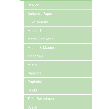
BeNice
Bohemia Paper
Luke Tomski
Mankai Paper
Martin Žampach
Master & Master
Meadows
Mikov
Papelote
Papírníci
Rückl
Táňa Sekerková
Vyšiju