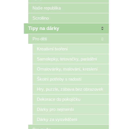
Naše republika
Scrollino
Tipy na dárky
Pro děti
Kreativní tvoření
Samolepky, tetovačky, parádění
Omalovánky, malování, kreslení
Školní potřeby s radostí
Hry, puzzle, zábava bez obrazovek
Dekorace do pokojíčku
Dárky pro nejmenší
Dárky za vysvědčení