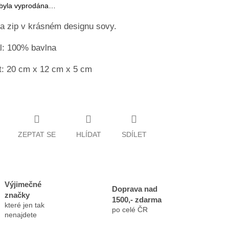
 byla vyprodána…
a zip v krásném designu sovy.
l: 100% bavlna
t: 20 cm x 12 cm x 5 cm
ZEPTAT SE
HLÍDAT
SDÍLET
Výjimečné
Doprava nad
značky
1500,- zdarma
které jen tak
po celé ČR
nenajdete