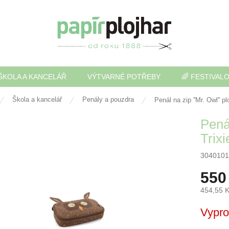
ŠKOLA A KANCELÁŘ
VÝTVARNÉ POTŘEBY
🌈 FESTIVAL
Škola a kancelář
Penály a pouzdra
Penál na zip ''Mr. Owl'' pl
Penál
Trixi
3040101
550
454,55 
Měrná
Vypr
cena: