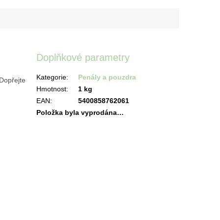
Doplňkové parametry
Kategorie
:
Penály a pouzdra
 Dopřejte
Hmotnost
:
1 kg
EAN
:
5400858762061
Položka byla vyprodána…