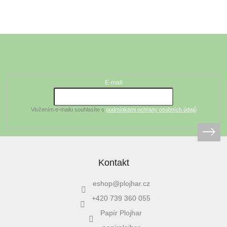
motiv vznikl z ručně
kresleného originálu...
Z
á
Odebírat newsletter
p
a
t
E-mail
í
Vložením e-mailu souhlasíte s
podmínkami ochrany osobních údajů
Kontakt
eshop
@
plojhar.cz
+420 739 360 055
Papír Plojhar