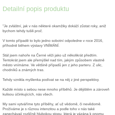
Detailní popis produktu
"Je zvláštní, jak v nás některé okamžiky dokáží zůstat roky, aniž
bychom tehdy tušili proč.
V tomto případě to bylo jedno sobotní odpoledne v roce 2016,
příhodně během výstavy VNÍMÁNÍ.
Stál jsem nahoře na Černé věži jako už několikrát předtím.
Tentokrát jsem ale přemýšlel nad tím, jakým způsobem vlastně
město vnímáme. Ve většině případů jen z jeho parteru. Z ulic,
chodníků a známých tras.
Tehdy vznikla myšlenka podívat se na něj z jiné perspektivy.
Každé místo s sebou nese mnoho příběhů. Je dějištěm a zároveň
kulisou účinkujících, nás všech.
My sami vytváříme tyto příběhy, ať už vědomě, či nevědomě.
Prožíváme je s různou intenzitou a podle toho v nás také
zanechávají rozličně hlubokou stopu, která je vázána k onomu