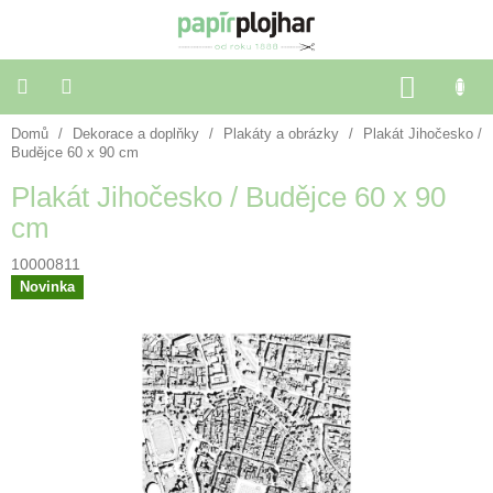
Přejít
na
obsah
NÁKU
KOŠÍK
Domů
/
Dekorace a doplňky
/
Plakáty a obrázky
/
Plakát Jihočesko /
Balení
dárků
Budějce 60 x 90 cm
Plakát Jihočesko / Budějce 60 x 90
Dekorace
cm
a
doplňky
10000811
Novinka
Škola
a
kancelář
Výtvarné
potřeby
🌈
Festivalové