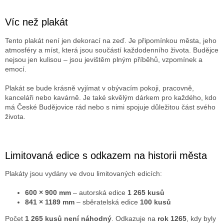
Víc než plakát
Tento plakát není jen dekorací na zeď. Je připomínkou města, jeho
atmosféry a míst, která jsou součástí každodenního života. Budějce
nejsou jen kulisou – jsou jevištěm plným příběhů, vzpomínek a
emocí.
Plakát se bude krásně vyjímat v obývacím pokoji, pracovně,
kanceláři nebo kavárně. Je také skvělým dárkem pro každého, kdo
má České Budějovice rád nebo s nimi spojuje důležitou část svého
života.
Limitovaná edice s odkazem na historii města
Plakáty jsou vydány ve dvou limitovaných edicích:
600 × 900 mm
– autorská edice
1 265 kusů
841 × 1189 mm
– sběratelská edice
100 kusů
Počet
1 265 kusů není náhodný
. Odkazuje na
rok 1265
, kdy byly