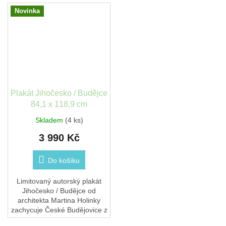
Novinka
Plakát Jihočesko / Budějce
84,1 x 118,9 cm
Skladem
(4 ks)
3 990 Kč
Do košíku
Limitovaný autorský plakát
Jihočesko / Budějce od
architekta Martina Holinky
zachycuje České Budějovice z
jedinečné perspektivy. Každý