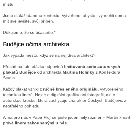
místu.
Jsme stafáží daného kontextu. Vytvořeno, abyste i vy mohli doma
mít své jeviště, svůj příběh.
Děkujeme, že se účastníte."
Budějce očima architekta
Jak vypadá město, když se na něj dívá architekt?
Přesně na tuto otázku odpovídá
limitovaná série autorských
plakátů Budějce
od architekta
Martina Holinky
z KonTextura
Studia.
Každý plakát vznikl z
ručně kresleného originálu
, vytvořeného
technikou linerů. Nejde o digitální grafiku ani fotografii, ale o
autorskou kresbu, která zachycuje charakter Českých Budějovic z
neotřelého pohledu.
A má pro nás v Papír Plojhar ještě jeden milý rozměr – Martin kreslil
právě
linery zakoupenými u nás
.