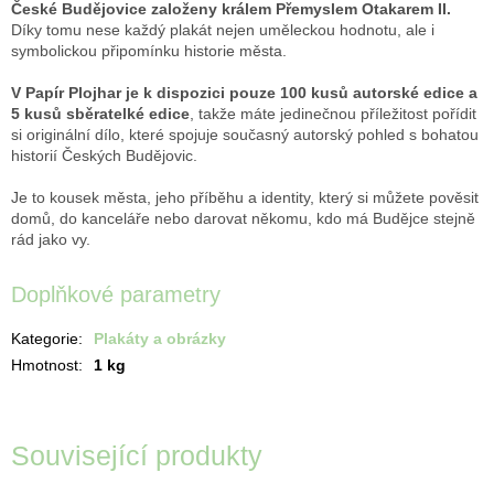
České Budějovice založeny králem Přemyslem Otakarem II.
Díky tomu nese každý plakát nejen uměleckou hodnotu, ale i
symbolickou připomínku historie města.
V Papír Plojhar je k dispozici pouze 100 kusů autorské edice a
5 kusů sběratelké edice
, takže máte jedinečnou příležitost pořídit
si originální dílo, které spojuje současný autorský pohled s bohatou
historií Českých Budějovic.
Je to kousek města, jeho příběhu a identity, který si můžete pověsit
domů, do kanceláře nebo darovat někomu, kdo má Budějce stejně
rád jako vy.
Doplňkové parametry
Kategorie
:
Plakáty a obrázky
Hmotnost
:
1 kg
Související produkty