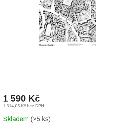
léto
České
značky
Tipy
na
dárky
Novinky
Prodejny
Přihlášení
1 590 Kč
1 314,05 Kč bez DPH
Měrná
Skladem
(>5 ks)
cena: