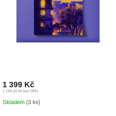
léto
České
značky
Tipy
na
dárky
Novinky
Prodejny
Přihlášení
1 399 Kč
1 156,20 Kč bez DPH
Měrná
Skladem
(3 ks)
cena: