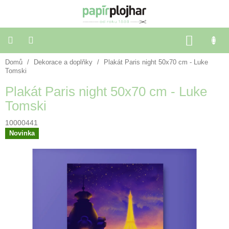
Přejít
na
obsah
NÁKU
KOŠÍK
Domů
/
Dekorace a doplňky
/
Plakát Paris night 50x70 cm - Luke
Balení
dárků
Tomski
Plakát Paris night 50x70 cm - Luke
Dekorace
Tomski
a
doplňky
10000441
Novinka
Škola
a
kancelář
Výtvarné
potřeby
🌈
Festivalové