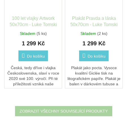
100 let vlajky Artwork
Plakát Pravda a láska
50x70cm - Luke Tomski
50x70cm - Luke Tomski
Skladem
(5 ks)
Skladem
(2 ks)
1 299 Kč
1 299 Kč
Do košíku
Do košíku
Česká, tedy dříve i vlajka
Plakát jako pocta. Vysoce
Československa, slaví v roce
kvalitní Giclée tisk na
2020 své 100. výročí. Při té
litografickém papíře. Plakát je
příležitosti vzniká naše
balen v dárkovém tubuse a
ilustrátorská interpretace a
netkané textilii. Rám není
zároveň pocta této
součástí produktu.Každý
jednoduché, krásné...
poster...
ZOBRAZIT VŠECHNY SOUVISEJÍCÍ PRODUKTY