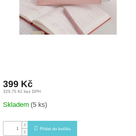
léto
České
značky
Tipy
na
dárky
Novinky
Prodejny
399 Kč
329,75 Kč bez DPH
Přihlášení
Měrná
Skladem
(5 ks)
cena:
Přidat do košíku