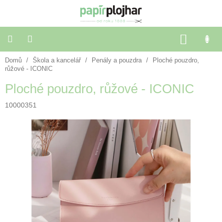
Přejít
na
obsah
NÁKU
KOŠÍK
Domů
/
Škola a kancelář
/
Penály a pouzdra
/
Ploché pouzdro,
Balení
dárků
růžové - ICONIC
Ploché pouzdro, růžové - ICONIC
Dekorace
a
10000351
doplňky
Škola
a
kancelář
Výtvarné
potřeby
🌈
Festivalové