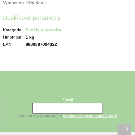
Vyrobeno v Jižní Koreji
Doplňkové parametry
Kategorie
:
Penály a pouzdra
Hmotnost
:
1 kg
EAN
:
8809887094322
Z
á
Odebírat newsletter
p
a
t
E-mail
í
Vložením e-mailu souhlasíte s
podmínkami ochrany osobních údajů