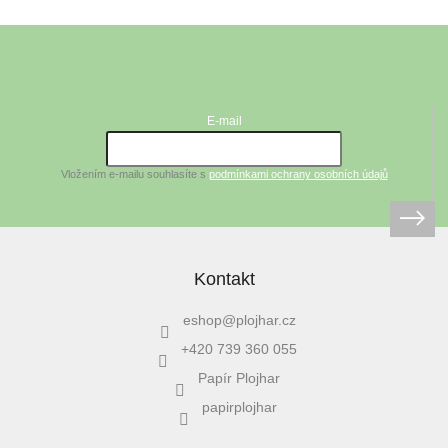
Z
á
Odebírat newsletter
p
a
t
E-mail
í
Vložením e-mailu souhlasíte s
podmínkami ochrany osobních údajů
Kontakt
eshop
@
plojhar.cz
+420 739 360 055
Papír Plojhar
papirplojhar