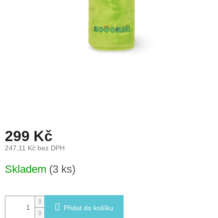
léto
České
značky
Tipy
na
dárky
Novinky
Prodejny
299 Kč
Přihlášení
247,11 Kč bez DPH
Měrná
Skladem
(3 ks)
cena:
Přidat do košíku