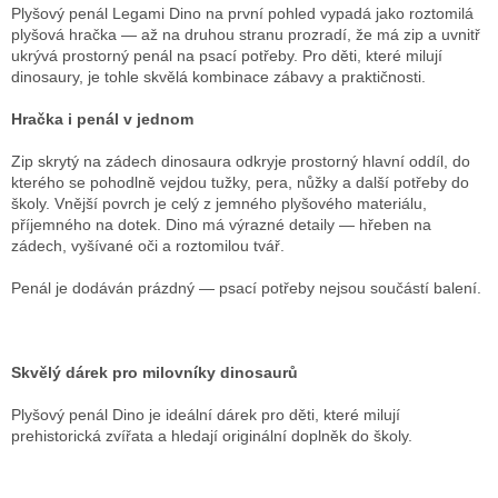
Plyšový penál Legami Dino na první pohled vypadá jako roztomilá
plyšová hračka — až na druhou stranu prozradí, že má zip a uvnitř
ukrývá prostorný penál na psací potřeby. Pro děti, které milují
dinosaury, je tohle skvělá kombinace zábavy a praktičnosti.
Hračka i penál v jednom
Zip skrytý na zádech dinosaura odkryje prostorný hlavní oddíl, do
kterého se pohodlně vejdou tužky, pera, nůžky a další potřeby do
školy. Vnější povrch je celý z jemného plyšového materiálu,
příjemného na dotek. Dino má výrazné detaily — hřeben na
zádech, vyšívané oči a roztomilou tvář.
Penál je dodáván prázdný — psací potřeby nejsou součástí balení.
Skvělý dárek pro milovníky dinosaurů
Plyšový penál Dino je ideální dárek pro děti, které milují
prehistorická zvířata a hledají originální doplněk do školy.