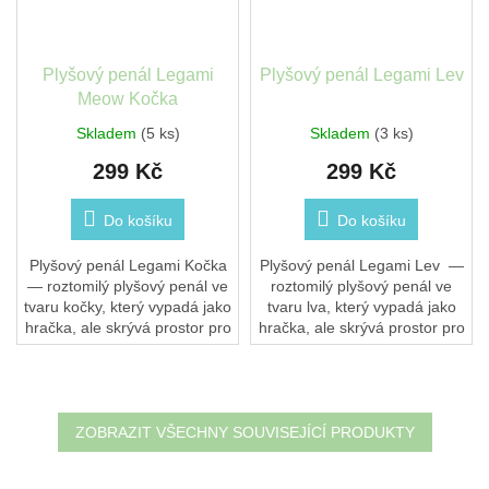
Plyšový penál Legami
Plyšový penál Legami Lev
Meow Kočka
Skladem
(5 ks)
Skladem
(3 ks)
299 Kč
299 Kč
Do košíku
Do košíku
Plyšový penál Legami Kočka
Plyšový penál Legami Lev —
— roztomilý plyšový penál ve
roztomilý plyšový penál ve
tvaru kočky, který vypadá jako
tvaru lva, který vypadá jako
hračka, ale skrývá prostor pro
hračka, ale skrývá prostor pro
psací potřeby.Zip na zádech
psací potřeby. Zip na zádech
odhalí prostorný penál.
odhalí prostorný penál....
Měkký...
ZOBRAZIT VŠECHNY SOUVISEJÍCÍ PRODUKTY