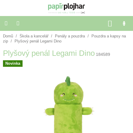
Přejít
na
obsah
NÁKU
KOŠÍK
Domů
/
Škola a kancelář
/
Penály a pouzdra
/
Pouzdra a kapsy na
Balení
dárků
zip
/
Plyšový penál Legami Dino
Plyšový penál Legami Dino
184589
Dekorace
a
Novinka
doplňky
Škola
a
kancelář
Výtvarné
potřeby
🌈
Festivalové