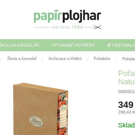
ŠKOLA A KANCELÁŘ
VÝTVARNÉ POTŘEBY
🌈 FESTIVAL
Škola a kancelář
Archivace a třídění
Pořadače
Pořada
Pořa
Natu
0060501
349
288,43 
Měrná
Skla
cena: