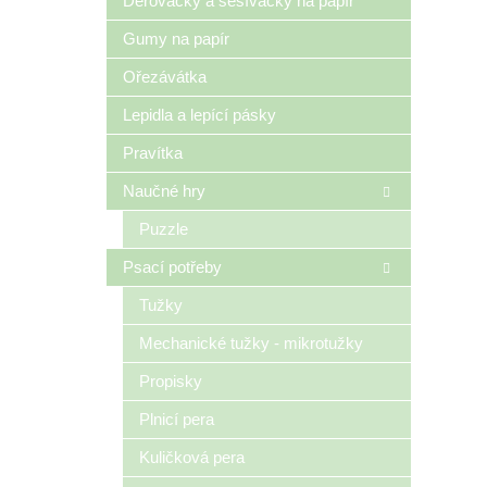
Děrovačky a sešívačky na papír
Gumy na papír
Ořezávátka
Lepidla a lepící pásky
Pravítka
Naučné hry
Puzzle
Psací potřeby
Tužky
Mechanické tužky - mikrotužky
Propisky
Plnicí pera
Kuličková pera