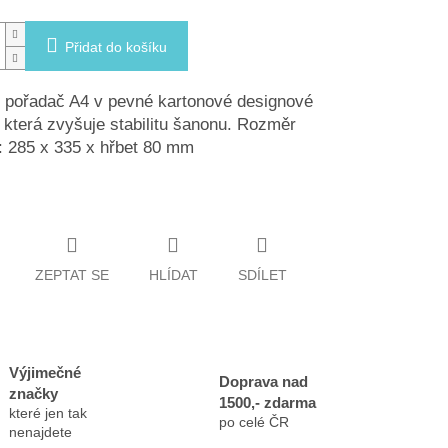
Přidat do košíku
 pořadač A4 v pevné kartonové designové
, která zvyšuje stabilitu šanonu. Rozměr
 285 x 335 x hřbet 80 mm
ZEPTAT SE
HLÍDAT
SDÍLET
Výjimečné
Doprava nad
značky
1500,- zdarma
které jen tak
po celé ČR
nenajdete