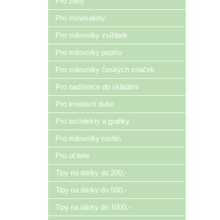
Pro ženy
Pro minimalisty
Pro milovníky zvířátek
Pro milovníky papíru
Pro milovníky českých značek
Pro nadšence do skládání
Pro kreativní duše
Pro architekty a grafiky
Pro milovníky rostlin
Pro učitele
Tipy na dárky do 200,-
Tipy na dárky do 500,-
Tipy na dárky do 1000,-