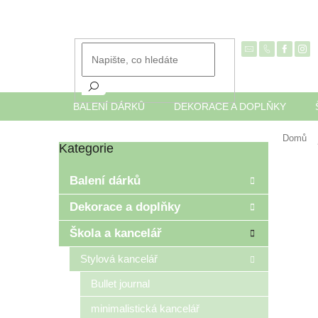
Přejít
na
obsah
BALENÍ DÁRKŮ
DEKORACE A DOPLŇKY
Domů
Kategorie
Přeskočit
P
kategorie
o
Balení dárků
s
t
Dekorace a doplňky
r
Škola a kancelář
a
n
Stylová kancelář
n
í
Bullet journal
p
minimalistická kancelář
a