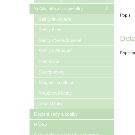
Sešity, bloky a zápisníky
Popis
Sešity linkované
Sešity čisté
Deta
Sešity čtverečkované
Sešity tečkované
Popis p
Plánovače
Sketchbooky
Magnetické bloky
Kroužkové bloky
Trhací bloky
Dopisní sady a obálky
Nůžky