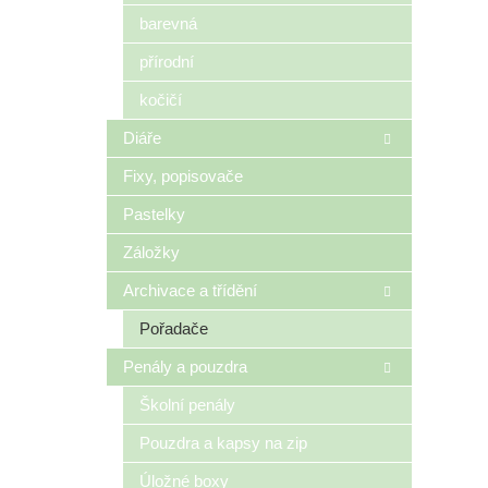
n
barevná
e
přírodní
l
kočičí
Diáře
Fixy, popisovače
Pastelky
Záložky
Archivace a třídění
Pořadače
Penály a pouzdra
Školní penály
Pouzdra a kapsy na zip
Úložné boxy