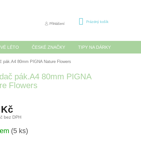
NÁKUPNÍ
Prázdný košík
Přihlášení
KOŠÍK
OVÉ LÉTO
ČESKÉ ZNAČKY
TIPY NA DÁRKY
NOVINK
č pák.A4 80mm PIGNA Nature Flowers
dač pák.A4 80mm PIGNA
re Flowers
 Kč
Kč bez DPH
dem
(5 ks)