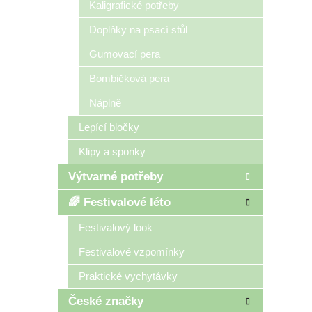
Kaligrafické potřeby
Doplňky na psací stůl
Gumovací pera
Bombičková pera
Náplně
Lepící bločky
Klipy a sponky
Výtvarné potřeby
🌈 Festivalové léto
Festivalový look
Festivalové vzpomínky
Praktické vychytávky
České značky