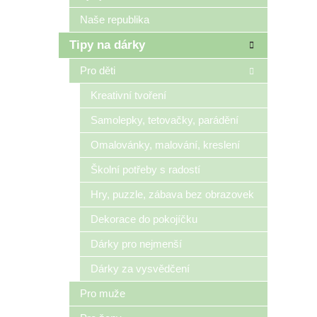
Naše republika
Tipy na dárky
Pro děti
Kreativní tvoření
Samolepky, tetovačky, parádění
Omalovánky, malování, kreslení
Školní potřeby s radostí
Hry, puzzle, zábava bez obrazovek
Dekorace do pokojíčku
Dárky pro nejmenší
Dárky za vysvědčení
Pro muže