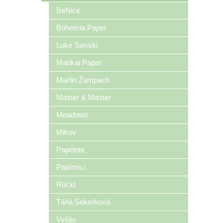
BeNice
Bohemia Paper
Luke Tomski
Mankai Paper
Martin Žampach
Master & Master
Meadows
Mikov
Papelote
Papírníci
Rückl
Táňa Sekerková
Vyšiju