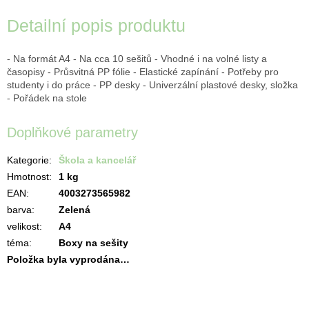
Detailní popis produktu
- Na formát A4 - Na cca 10 sešitů - Vhodné i na volné listy a
časopisy - Průsvitná PP fólie - Elastické zapínání - Potřeby pro
studenty i do práce - PP desky - Univerzální plastové desky, složka
- Pořádek na stole
Doplňkové parametry
Kategorie
:
Škola a kancelář
Hmotnost
:
1 kg
EAN
:
4003273565982
barva
:
Zelená
velikost
:
A4
téma
:
Boxy na sešity
Položka byla vyprodána…