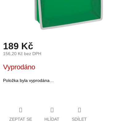
léto
České
značky
Tipy
na
189 Kč
dárky
156,20 Kč bez DPH
Měrná
Novinky
Vyprodáno
cena:
Položka byla vyprodána…
Prodejny
Přihlášení
ZEPTAT SE
HLÍDAT
SDÍLET