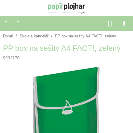
Přejít
na
obsah
NÁKU
KOŠÍK
Domů
/
Škola a kancelář
/
PP box na sešity A4 FACT!, zelený
Balení
dárků
PP box na sešity A4 FACT!, zelený
Dekorace
9992176
a
doplňky
Škola
a
kancelář
Výtvarné
potřeby
🌈
Festivalové