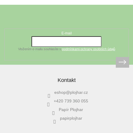
Z
á
Odebírat newsletter
p
a
t
E-mail
í
Vložením e-mailu souhlasíte s
podmínkami ochrany osobních údajů
Kontakt
eshop
@
plojhar.cz
+420 739 360 055
Papír Plojhar
papirplojhar