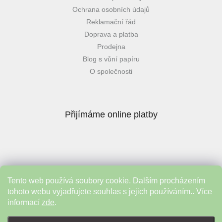
Ochrana osobních údajů
Reklamační řád
Doprava a platba
Prodejna
Blog s vůní papíru
O společnosti
Přijímáme online platby
Tento web používá soubory cookie. Dalším procházením
Instagram
tohoto webu vyjadřujete souhlas s jejich používáním.. Více
informací
zde
.