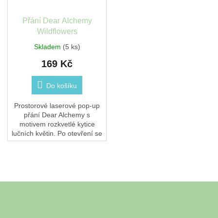
Přání Dear Alchemy
Wildflowers
Skladem
(5 ks)
169 Kč
Do košíku
Prostorové laserové pop-up
přání Dear Alchemy s
motivem rozkvetlé kytice
lučních květin. Po otevření se
rozloží do 3D a uvnitř najdete
barevný tisk i místo pro vlastní
vzkaz....
Z
á
Odebírat newsletter
p