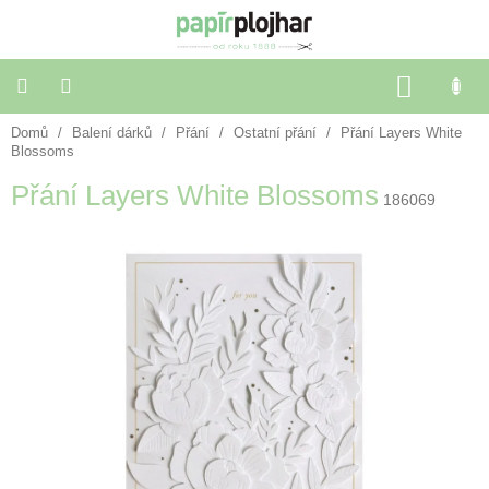
Přejít
na
obsah
NÁKU
KOŠÍK
Domů
/
Balení dárků
/
Přání
/
Ostatní přání
/
Přání Layers White
Balení
dárků
Blossoms
Přání Layers White Blossoms
186069
Dekorace
a
doplňky
Škola
a
kancelář
Výtvarné
potřeby
🌈
Festivalové