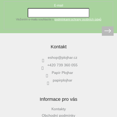
a
t
E-mail
í
Vložením e-mailu souhlasíte s
podmínkami ochrany osobních údajů
Kontakt
eshop
@
plojhar.cz
+420 739 360 055
Papír Plojhar
papirplojhar
Informace pro vás
Kontakty
Obchodní podmínky