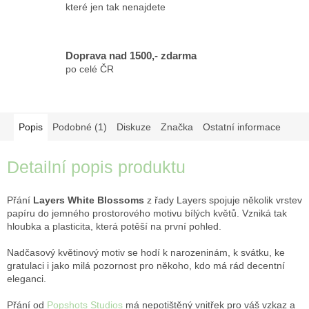
které jen tak nenajdete
Doprava nad 1500,- zdarma
po celé ČR
Popis
Podobné (1)
Diskuze
Značka
Ostatní informace
Detailní popis produktu
Přání
Layers White Blossoms
z řady Layers spojuje několik vrstev
papíru do jemného prostorového motivu bílých květů. Vzniká tak
hloubka a plasticita, která potěší na první pohled.
Nadčasový květinový motiv se hodí k narozeninám, k svátku, ke
gratulaci i jako milá pozornost pro někoho, kdo má rád decentní
eleganci.
Přání od
Popshots Studios
má nepotištěný vnitřek pro váš vzkaz a