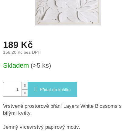
léto
České
značky
Tipy
189 Kč
na
dárky
156,20 Kč bez DPH
Měrná
Novinky
Skladem
(>5 ks)
cena:
Prodejny
Přidat do košíku
Přihlášení
Vrstvené prostorové přání Layers White Blossoms s
bílými květy.
Jemný vícevrstvý papírový motiv.