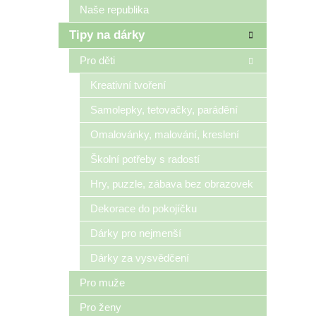
Naše republika
Tipy na dárky
Pro děti
Kreativní tvoření
Samolepky, tetovačky, parádění
Omalovánky, malování, kreslení
Školní potřeby s radostí
Hry, puzzle, zábava bez obrazovek
Dekorace do pokojíčku
Dárky pro nejmenší
Dárky za vysvědčení
Pro muže
Pro ženy