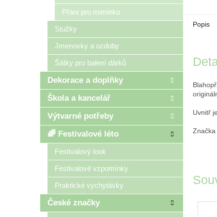
Přání pro miminko
Popis
Stužky
Jmenovky a ozdoby
Deta
Šátky pro balení dárků
Dekorace a doplňky
Blahop
originál
Škola a kancelář
Uvnitř j
Výtvarné potřeby
Značk
🌈 Festivalové léto
Festivalový look
Festivalové vzpomínky
Souv
Praktické vychytávky
České značky