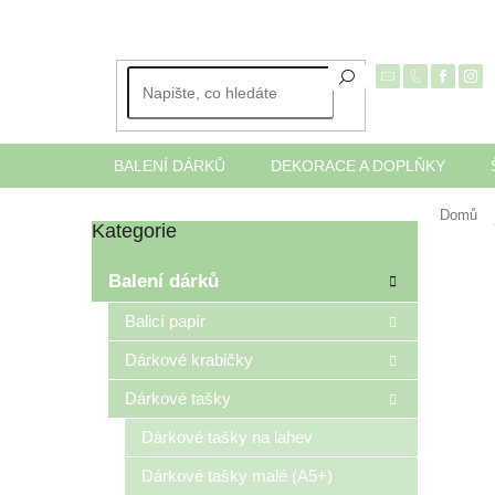
Přejít
na
obsah
BALENÍ DÁRKŮ
DEKORACE A DOPLŇKY
Domů
Kategorie
Přeskočit
P
kategorie
o
Balení dárků
s
t
Balicí papír
r
Dárkové krabičky
a
n
Dárkové tašky
n
í
Dárkové tašky na lahev
p
Dárkové tašky malé (A5+)
a