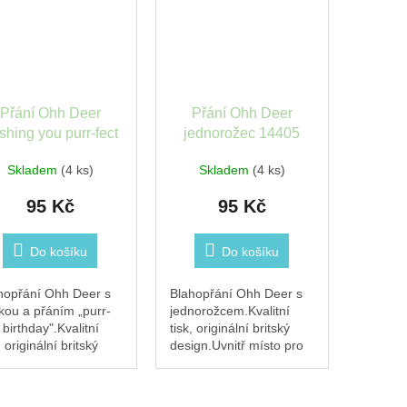
Přání Ohh Deer
Přání Ohh Deer
shing you purr-fect
jednorožec 14405
birthday 14402
Skladem
(4 ks)
Skladem
(4 ks)
95 Kč
95 Kč
Do košíku
Do košíku
hopřání Ohh Deer s
Blahopřání Ohh Deer s
kou a přáním „purr-
jednorožcem.Kvalitní
 birthday".Kvalitní
tisk, originální britský
, originální britský
design.Uvnitř místo pro
ign.Uvnitř místo pro
vlastní vzkaz, obálka
stní vzkaz, obálka
součástí.
částí.