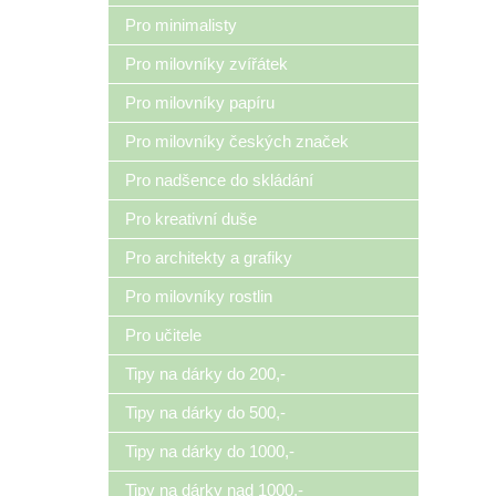
Pro minimalisty
Pro milovníky zvířátek
Pro milovníky papíru
Pro milovníky českých značek
Pro nadšence do skládání
Pro kreativní duše
Pro architekty a grafiky
Pro milovníky rostlin
Pro učitele
Tipy na dárky do 200,-
Tipy na dárky do 500,-
Tipy na dárky do 1000,-
Tipy na dárky nad 1000,-