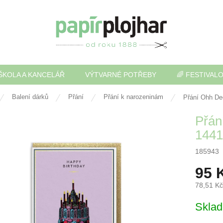
ŠKOLA A KANCELÁŘ
VÝTVARNÉ POTŘEBY
🌈 FESTIVAL
Balení dárků
Přání
Přání k narozeninám
Přání Ohh De
Přán
1441
185943
95 
78,51 K
Měrná
Skla
cena: