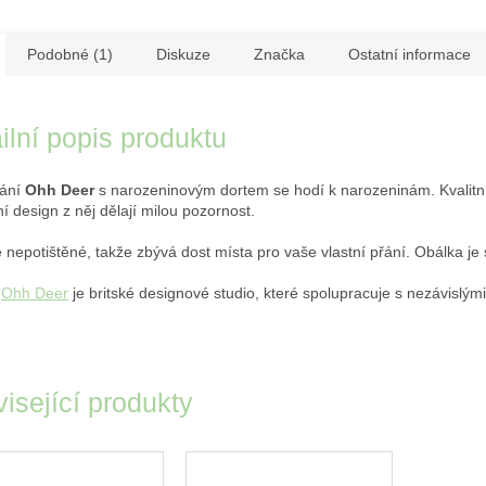
Podobné (1)
Diskuze
Značka
Ostatní informace
ilní popis produktu
řání
Ohh Deer
s narozeninovým dortem se hodí k narozeninám. Kvalitní
ní design z něj dělají milou pozornost.
e nepotištěné, takže zbývá dost místa pro vaše vlastní přání. Obálka je 
a
Ohh Deer
je britské designové studio, které spolupracuje s nezávislými 
isející produkty