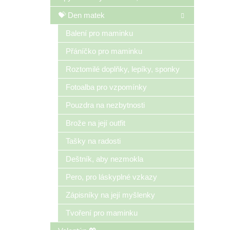
💝 Den matek
Balení pro maminku
Přáníčko pro maminku
Roztomilé doplňky, lepíky, sponky
Fotoalba pro vzpomínky
Pouzdra na nezbytnosti
Brože na její outfit
Tašky na radosti
Deštník, aby nezmokla
Pero, pro láskyplné vzkazy
Zápisníky na její myšlenky
Tvoření pro maminku