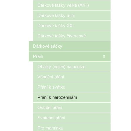
n
Dárkové tašky velké (A4+)
e
Dárkové tašky mini
l
Dárkové tašky XXL
Dárkové tašky čtvercové
Dárkové sáčky
Přání
Obálky (nejen) na peníze
Vánoční přání
Přání k svátku
Přání k narozeninám
Ostatní přání
Svatební přání
Pro maminku