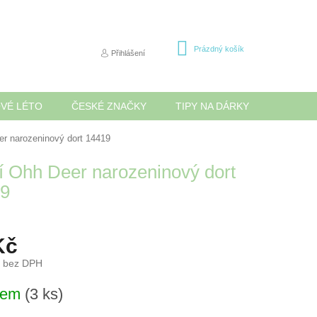
NÁKUPNÍ
Prázdný košík
Přihlášení
KOŠÍK
OVÉ LÉTO
ČESKÉ ZNAČKY
TIPY NA DÁRKY
NOVINK
er narozeninový dort 14419
í Ohh Deer narozeninový dort
9
Kč
č bez DPH
dem
(3 ks)