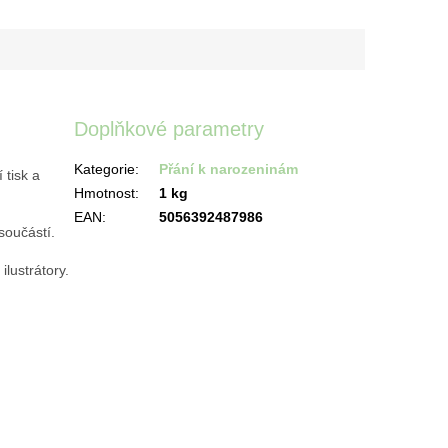
Doplňkové parametry
Kategorie
:
Přání k narozeninám
 tisk a
Hmotnost
:
1 kg
EAN
:
5056392487986
součástí.
ilustrátory.