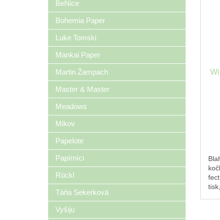
BeNice
Bohemia Paper
Luke Tomski
Mankai Paper
Wi
Martin Žampach
Master & Master
Meadows
Mikov
Papelote
Papírníci
Bla
koč
Rückl
fect
tisk
Táňa Sekerková
des
vla
Vyšiju
sou