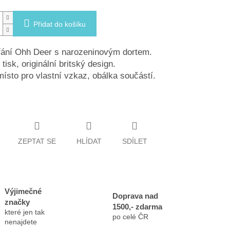
Přidat do košíku
řání Ohh Deer s narozeninovým dortem.
 tisk, originální britský design.
místo pro vlastní vzkaz, obálka součástí.
ZEPTAT SE
HLÍDAT
SDÍLET
Výjimečné
Doprava nad
značky
1500,- zdarma
které jen tak
po celé ČR
nenajdete