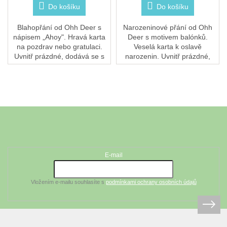
Do košíku
Do košíku
Blahopřání od Ohh Deer s
Narozeninové přání od Ohh
nápisem „Ahoy". Hravá karta
Deer s motivem balónků.
na pozdrav nebo gratulaci.
Veselá karta k oslavě
Uvnitř prázdné, dodává se s
narozenin. Uvnitř prázdné,
obálkou.
dodává se s obálkou.
Z
á
Odebírat newsletter
p
a
t
E-mail
í
Vložením e-mailu souhlasíte s
podmínkami ochrany osobních údajů