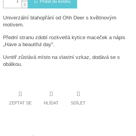
Přidat do košíku
Univerzální blahopřání od Ohh Deer s květinovým
motivem.
Přední stranu zdobí rozkvetlá kytice maceček a nápis
„Have a beautiful day".
Uvnitř zůstává místo na vlastní vzkaz, dodává se s
obálkou.
ZEPTAT SE
HLÍDAT
SDÍLET