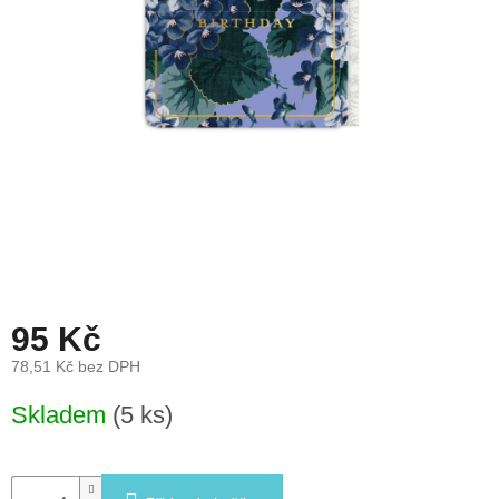
léto
České
značky
Tipy
na
dárky
Novinky
Prodejny
95 Kč
Přihlášení
78,51 Kč bez DPH
Měrná
Skladem
(5 ks)
cena: