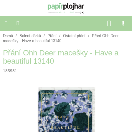
Přejít
na
obsah
NÁKU
KOŠÍK
Domů
/
Balení dárků
/
Přání
/
Ostatní přání
/
Přání Ohh Deer
Balení
dárků
macešky - Have a beautiful 13140
Přání Ohh Deer macešky - Have a
Dekorace
beautiful 13140
a
doplňky
185931
Škola
a
kancelář
Výtvarné
potřeby
🌈
Festivalové