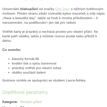
Univerzální
blahopřání
od značky
Ohh Deer
s něžným květinovým
motivem. Přední stranu zdobí rozkvetlá kytice maceček a milý nápis
„Have a beautiful day", takže se hodí k mnoha příležitostem – k
narozeninám, na poděkování i jen tak pro radost.
Vnitřek karty je prázdný a nechává prostor pro vlastní přání. Ke
kartě patří obálka, takže ji můžete rovnou poslat nebo přiložit k
dárku.
Co oceníte:
klasický formát A6
kvalitní tisk a sytou barevnost
prázdný vnitřek pro vlastní vzkaz
obálku součástí balení
Ilustrace vznikla ve spolupráci se studiem Laura Ashley.
Doplňkové parametry
Kategorie
:
Ostatní přání