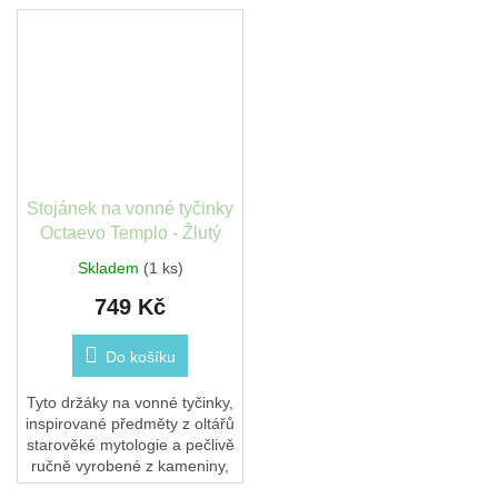
Stojánek na vonné tyčinky
Octaevo Templo - Žlutý
Skladem
(1 ks)
749 Kč
Do košíku
Tyto držáky na vonné tyčinky,
inspirované předměty z oltářů
starověké mytologie a pečlivě
ručně vyrobené z kameniny,
promění váš domov v chrám.