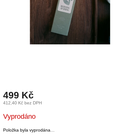
léto
České
značky
Tipy
na
dárky
Novinky
Prodejny
499 Kč
Přihlášení
412,40 Kč bez DPH
Měrná
Vyprodáno
cena:
Položka byla vyprodána…