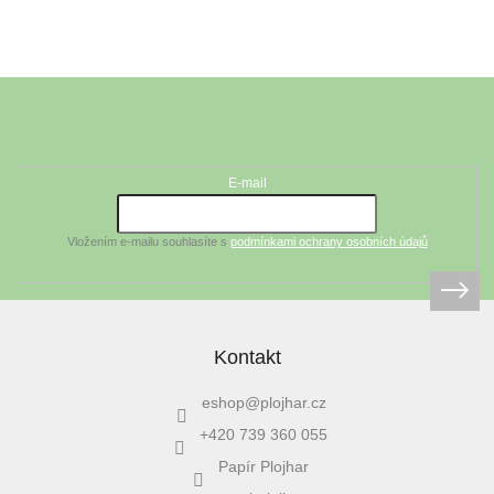
Abychom vám pomohli se
zastavit,...
Z
á
Odebírat newsletter
p
a
t
E-mail
í
Vložením e-mailu souhlasíte s
podmínkami ochrany osobních údajů
Kontakt
eshop
@
plojhar.cz
+420 739 360 055
Papír Plojhar