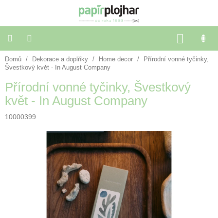
Přejít
na
obsah
NÁKU
KOŠÍK
Domů
/
Dekorace a doplňky
/
Home decor
/
Přírodní vonné tyčinky,
Balení
dárků
Švestkový květ - In August Company
Přírodní vonné tyčinky, Švestkový
Dekorace
květ - In August Company
a
doplňky
10000399
Škola
a
kancelář
Výtvarné
potřeby
🌈
Festivalové