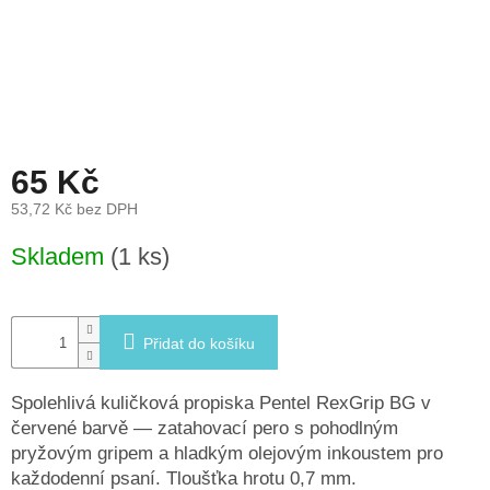
léto
České
značky
Tipy
na
dárky
65 Kč
53,72 Kč bez DPH
Novinky
Měrná
Skladem
(1 ks)
cena:
Prodejny
Přihlášení
Přidat do košíku
Spolehlivá kuličková propiska Pentel RexGrip BG v
červené barvě — zatahovací pero s pohodlným
pryžovým gripem a hladkým olejovým inkoustem pro
každodenní psaní. Tloušťka hrotu 0,7 mm.