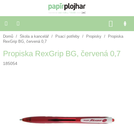
Přejít
na
obsah
NÁKU
KOŠÍK
Domů
/
Škola a kancelář
/
Psací potřeby
/
Propisky
/
Propiska
Balení
dárků
RexGrip BG, červená 0,7
Propiska RexGrip BG, červená 0,7
Dekorace
a
185054
doplňky
Škola
a
kancelář
Výtvarné
potřeby
🌈
Festivalové