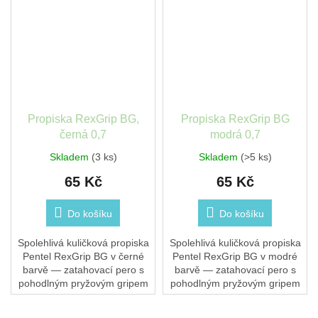
Propiska RexGrip BG,
Propiska RexGrip BG
černá 0,7
modrá 0,7
Skladem
(3 ks)
Skladem
(>5 ks)
65 Kč
65 Kč
Do košíku
Do košíku
Spolehlivá kuličková propiska
Spolehlivá kuličková propiska
Pentel RexGrip BG v černé
Pentel RexGrip BG v modré
barvě — zatahovací pero s
barvě — zatahovací pero s
pohodlným pryžovým gripem
pohodlným pryžovým gripem
a hladkým olejovým
a hladkým olejovým
inkoustem pro každodenní
inkoustem pro každodenní