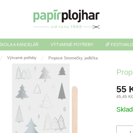
ŠKOLA A KANCELÁŘ
VÝTVARNÉ POTŘEBY
🌈 FESTIVAL
Výtvarné potřeby
Propisot Stromečky, jedlička
Prop
55 
45,45 K
Měrná
Skla
cena: