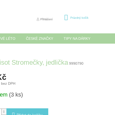
NÁKUPNÍ
Prázdný košík
Přihlášení
KOŠÍK
OVÉ LÉTO
ČESKÉ ZNAČKY
TIPY NA DÁRKY
NOVINK
isot Stromečky, jedlička
9990790
Kč
č bez DPH
dem
(3 ks)