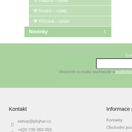
💜 Fialová – výběr
💙 Modrá – výběr
💗 Růžová – výběr
Novinky
Z
á
E-m
Odebírat newsletter
p
a
t
Vložením e-mailu souhlasíte s
podmínk
í
Kontakt
Informace 
Kontakty
eshop
@
plojhar.cz
Obchodní po
+420 739 360 055