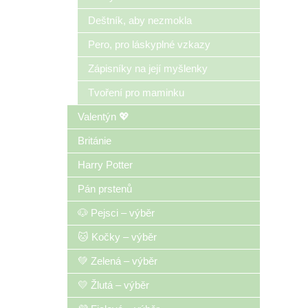
Deštník, aby nezmokla
Pero, pro láskyplné vzkazy
Zápisníky na její myšlenky
Tvoření pro maminku
Valentýn 💖
Británie
Harry Potter
Pán prstenů
🐶 Pejsci – výběr
🐱 Kočky – výběr
💚 Zelená – výběr
💛 Žlutá – výběr