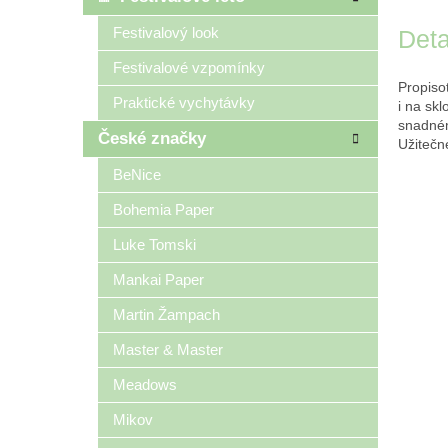
Festivalový look
Deta
Festivalové vzpomínky
Propiso
Praktické vychytávky
i na skl
snadném
České značky
Užitečn
BeNice
Bohemia Paper
Luke Tomski
Mankai Paper
Martin Žampach
Master & Master
Meadows
Mikov