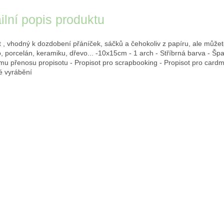
ilní popis produktu
t , vhodný k dozdobení přáníček, sáčků a čehokoliv z papíru, ale můžet
o, porcelán, keramiku, dřevo... -10x15cm - 1 arch - Stříbrná barva - Šp
u přenosu propisotu - Propisot pro scrapbooking - Propisot pro cardm
é vyrábění