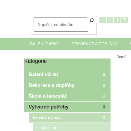
Přejít
na
obsah
BALENÍ DÁRKŮ
DEKORACE A DOPLŇKY
Domů
Kategorie
Přeskočit
P
kategorie
o
Balení dárků
s
t
Dekorace a doplňky
r
Škola a kancelář
a
n
Výtvarné potřeby
n
í
Kreativní sady
p
Ušij si sám
a