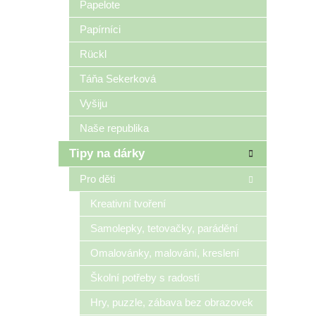
Papelote
Papírníci
Rückl
Táňa Sekerková
Vyšiju
Naše republika
Tipy na dárky
Pro děti
Kreativní tvoření
Samolepky, tetovačky, parádění
Omalovánky, malování, kreslení
Školní potřeby s radostí
Hry, puzzle, zábava bez obrazovek