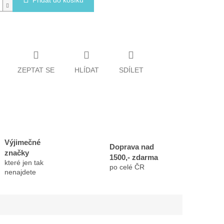
Přidat do košíku
ZEPTAT SE
HLÍDAT
SDÍLET
Výjimečné
Doprava nad
značky
1500,- zdarma
které jen tak
po celé ČR
nenajdete