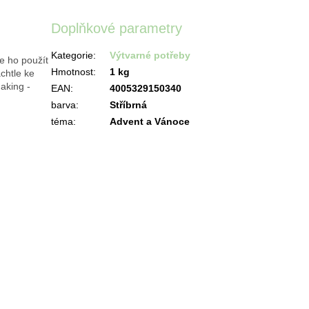
Doplňkové parametry
Kategorie
:
Výtvarné potřeby
e ho použít
Hmotnost
:
1 kg
achtle ke
aking -
EAN
:
4005329150340
barva
:
Stříbrná
téma
:
Advent a Vánoce