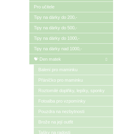
Pro učitele
Tipy na dárky do 200,-
Tipy na dárky do 500,-
Tipy na dárky do 1000,-
Tipy na dárky nad 1000,-
💝 Den matek
Balení pro maminku
Přáníčko pro maminku
Roztomilé doplňky, lepíky, sponky
Fotoalba pro vzpomínky
Pouzdra na nezbytnosti
Brože na její outfit
Tašky na radosti