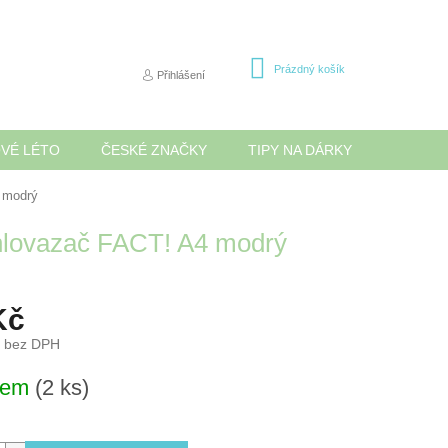
NÁKUPNÍ
Prázdný košík
Přihlášení
KOŠÍK
OVÉ LÉTO
ČESKÉ ZNAČKY
TIPY NA DÁRKY
NOVINK
 modrý
lovazač FACT! A4 modrý
Kč
č bez DPH
dem
(2 ks)