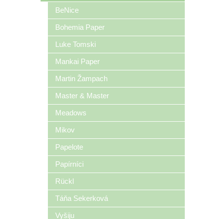
BeNice
Bohemia Paper
Luke Tomski
Mankai Paper
Martin Žampach
Master & Master
Meadows
Mikov
Papelote
Papírníci
Rückl
Táňa Sekerková
Vyšiju