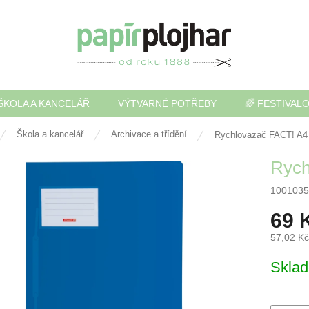
ŠKOLA A KANCELÁŘ
VÝTVARNÉ POTŘEBY
🌈 FESTIVAL
Škola a kancelář
Archivace a třídění
Rychlovazač FACT! A4
Rych
1001035
69 
57,02 K
Měrná
Skla
cena: