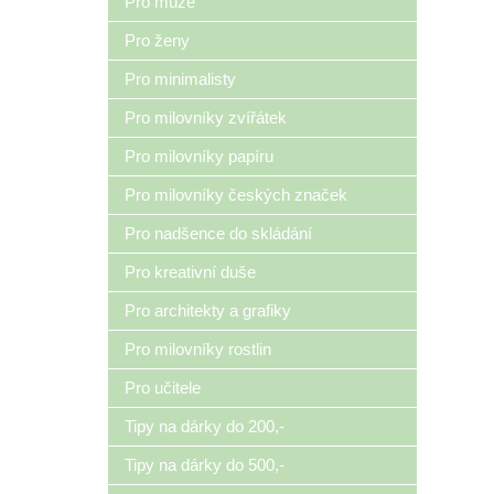
Pro muže
Pro ženy
Pro minimalisty
Pro milovníky zvířátek
Pro milovníky papíru
Pro milovníky českých značek
Pro nadšence do skládání
Pro kreativní duše
Pro architekty a grafiky
Pro milovníky rostlin
Pro učitele
Tipy na dárky do 200,-
Tipy na dárky do 500,-