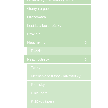
Děrovačky a sešívačky na papír
Gumy na papír
Ořezávátka
Lepidla a lepící pásky
Pravítka
Naučné hry
Puzzle
Psací potřeby
Tužky
Mechanické tužky - mikrotužky
Propisky
Plnicí pera
Kuličková pera