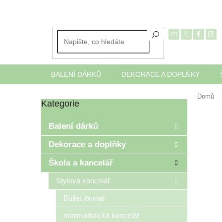
Přejít
na
obsah
BALENÍ DÁRKŮ
DEKORACE A DOPLŇKY
Domů
Kategorie
Přeskočit
P
kategorie
o
Balení dárků
s
t
Dekorace a doplňky
r
Škola a kancelář
a
n
Stylová kancelář
n
í
Bullet journal
p
minimalistická kancelář
a