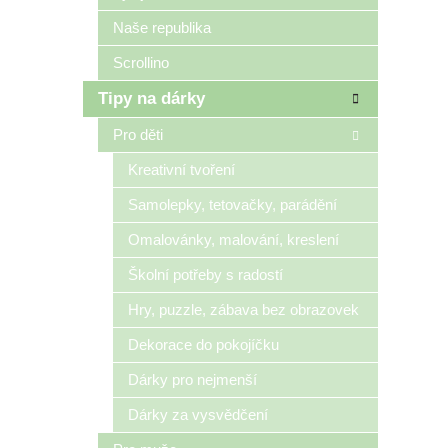
Naše republika
Scrollino
Tipy na dárky
Pro děti
Kreativní tvoření
Samolepky, tetovačky, parádění
Omalovánky, malování, kreslení
Školní potřeby s radostí
Hry, puzzle, zábava bez obrazovek
Dekorace do pokojíčku
Dárky pro nejmenší
Dárky za vysvědčení