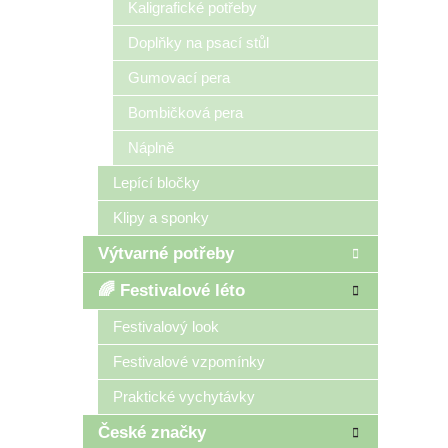
Kaligrafické potřeby
Doplňky na psací stůl
Gumovací pera
Bombičková pera
Náplně
Lepící bločky
Klipy a sponky
Výtvarné potřeby
🌈 Festivalové léto
Festivalový look
Festivalové vzpomínky
Praktické vychytávky
České značky