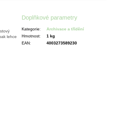
Doplňkové parametry
Kategorie
:
Archivace a třídění
astový
Hmotnost
:
1 kg
pak lehce
EAN
:
4003273589230