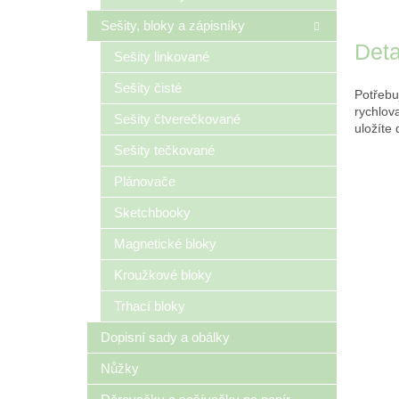
Sešity, bloky a zápisníky
Deta
Sešity linkované
Sešity čisté
Potřebuj
rychlov
Sešity čtverečkované
uložíte
Sešity tečkované
Plánovače
Sketchbooky
Magnetické bloky
Kroužkové bloky
Trhací bloky
Dopisní sady a obálky
Nůžky