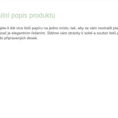
ilní popis produktu
ete-li dát více listů papíru na jedno místo, tak, aby se vám neztratili pl
azač je elegantním řešením. Stáhne vám stránky k sobě a soubor listů 
 do připravených desek.