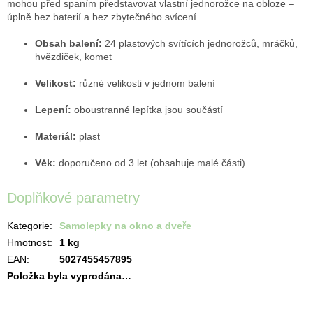
mohou před spaním představovat vlastní jednorožce na obloze –
úplně
bez baterií a bez zbytečného svícení.
Obsah balení:
24
plastových svítících jednorožců, mráčků,
hvězdiček, komet
Velikost:
různé velikosti v jednom balení
Lepení:
oboustranné lepítka jsou součástí
Materiál:
plast
Věk:
doporučeno od 3 let (obsahuje malé části)
Doplňkové parametry
Kategorie
:
Samolepky na okno a dveře
Hmotnost
:
1 kg
EAN
:
5027455457895
Položka byla vyprodána…