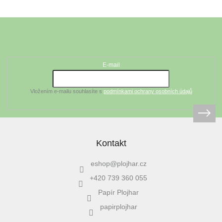
Z
á
Odebírat newsletter
p
a
t
E-mail
í
Vložením e-mailu souhlasíte s
podmínkami ochrany osobních údajů
Kontakt
eshop
@
plojhar.cz
+420 739 360 055
Papír Plojhar
papirplojhar