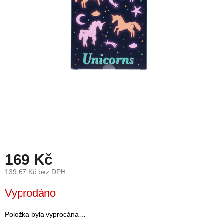
léto
České
značky
Tipy
na
dárky
Novinky
Prodejny
Přihlášení
169 Kč
139,67 Kč bez DPH
Měrná
Vyprodáno
cena:
Položka byla vyprodána…