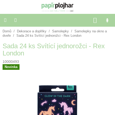
Přejít
na
obsah
NÁKU
KOŠÍK
Domů
/
Dekorace a doplňky
/
Samolepky
/
Samolepky na okno a
Balení
dárků
dveře
/
Sada 24 ks Svítící jednorožci - Rex London
Sada 24 ks Svítící jednorožci - Rex
Dekorace
London
a
doplňky
10000493
Novinka
Škola
a
kancelář
Výtvarné
potřeby
🌈
Festivalové