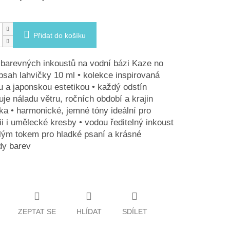
Přidat do košíku
barevných inkoustů na vodní bázi Kaze no
bsah lahvičky 10 ml • kolekce inspirovaná
u a japonskou estetikou • každý odstín
je náladu větru, ročních období a krajin
a • harmonické, jemné tóny ideální pro
fii i umělecké kresby • vodou ředitelný inkoust
lým tokem pro hladké psaní a krásné
dy barev
ZEPTAT SE
HLÍDAT
SDÍLET