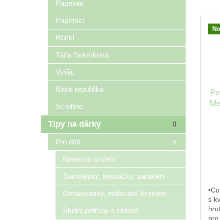
Papelote
Papírníci
No
Rückl
Táňa Sekerková
Vyšiju
Naše republika
Pe
Me
Scrollino
Tipy na dárky
Pro děti
Kreativní tvoření
Samolepky, tetovačky, parádění
•Co
Omalovánky, malování, kreslení
s k
hro
Školní potřeby s radostí
pro