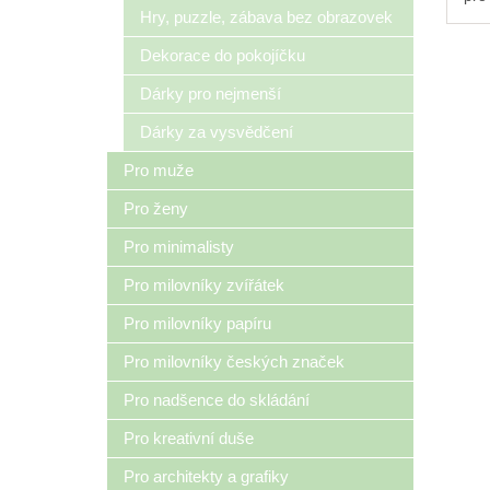
psa
Hry, puzzle, zábava bez obrazovek
ruč
Dekorace do pokojíčku
díl
řem
Dárky pro nejmenší
odb
Dárky za vysvědčení
Pro muže
Pro ženy
Pro minimalisty
Pro milovníky zvířátek
Pro milovníky papíru
Pro milovníky českých značek
Pro nadšence do skládání
Pro kreativní duše
Pro architekty a grafiky