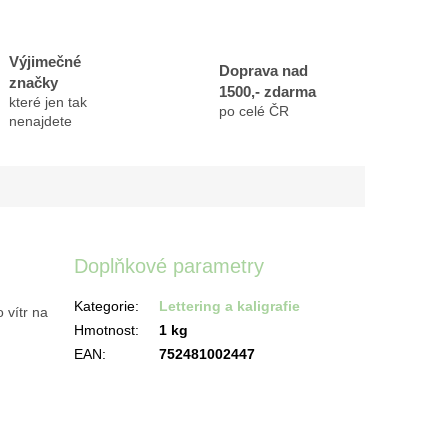
Výjimečné
Doprava nad
značky
1500,- zdarma
které jen tak
po celé ČR
nenajdete
Doplňkové parametry
Kategorie
:
Lettering a kaligrafie
 vítr na
Hmotnost
:
1 kg
EAN
:
752481002447