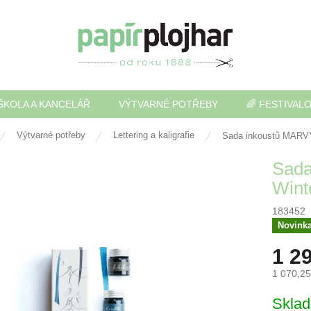
ŠKOLA A KANCELÁŘ
VÝTVARNÉ POTŘEBY
🌈 FESTIVAL
Výtvarné potřeby
Lettering a kaligrafie
Sada inkoustů MARVY
Sada
Wint
183452
Novink
1 2
1 070,2
Měrná
Skla
cena: