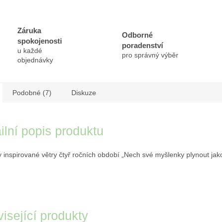
Záruka
Odborné
spokojenosti
poradenství
u každé
pro správný výběr
objednávky
Podobné (7)
Diskuze
ilní popis produktu
y inspirované větry čtyř ročních období „Nech své myšlenky plynout jako
“
isející produkty