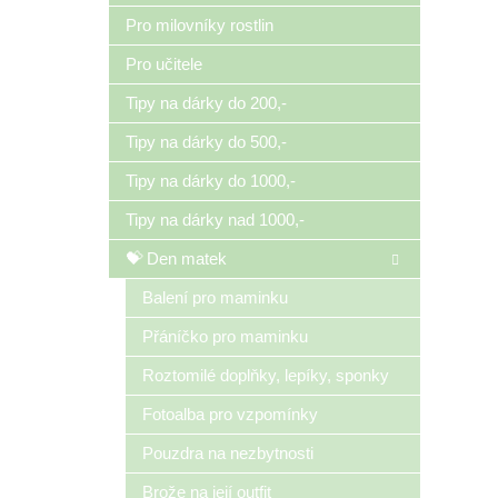
Pro milovníky rostlin
Pro učitele
Tipy na dárky do 200,-
Tipy na dárky do 500,-
Tipy na dárky do 1000,-
Tipy na dárky nad 1000,-
💝 Den matek
Balení pro maminku
Přáníčko pro maminku
Roztomilé doplňky, lepíky, sponky
Fotoalba pro vzpomínky
Pouzdra na nezbytnosti
Brože na její outfit