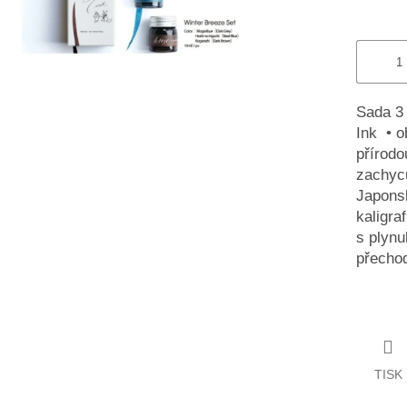
Sada 3 
Ink • o
přírodo
zachycu
Japonsk
kaligra
s plynu
přecho
TISK