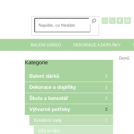
Přejít
na
obsah
BALENÍ DÁRKŮ
DEKORACE A DOPLŇKY
Domů
Kategorie
Přeskočit
P
kategorie
o
Balení dárků
s
t
Dekorace a doplňky
r
Škola a kancelář
a
n
Výtvarné potřeby
n
í
Kreativní sady
p
Ušij si sám
a