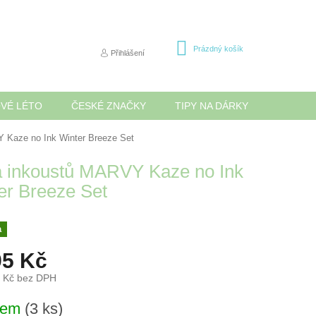
NÁKUPNÍ
Prázdný košík
Přihlášení
KOŠÍK
OVÉ LÉTO
ČESKÉ ZNAČKY
TIPY NA DÁRKY
NOVINK
 Kaze no Ink Winter Breeze Set
 inkoustů MARVY Kaze no Ink
er Breeze Set
a
95 Kč
5 Kč bez DPH
dem
(3 ks)