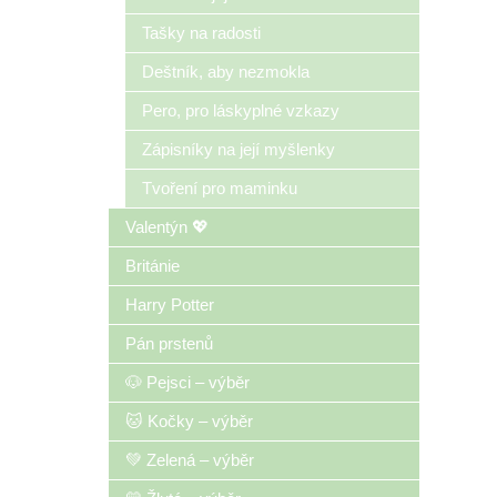
Tašky na radosti
Deštník, aby nezmokla
Pero, pro láskyplné vzkazy
Zápisníky na její myšlenky
Tvoření pro maminku
Valentýn 💖
Británie
Harry Potter
Pán prstenů
🐶 Pejsci – výběr
🐱 Kočky – výběr
💚 Zelená – výběr