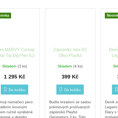
vinka
Novin
ro MARVY Comoji
Zápisníky mini A5
Dení
tal Tip Dip Pen 0,1
(3ks) Playful
Le
geometrics - OhhDeer
Skladem
(3 ks)
Skladem
(4 ks)
Sk
1 295 Kč
399 Kč
Do košíku
Do košíku
moji namáčecí pero
Buďte kreativní se sadou
Deník 
valitním kovovým
prémiových prošívaných
Legami 
tem ručně vyráběné
zápisníků Playful
Diary s
 jemné a detailní
Geometrics 3 ks. Toto
motivem