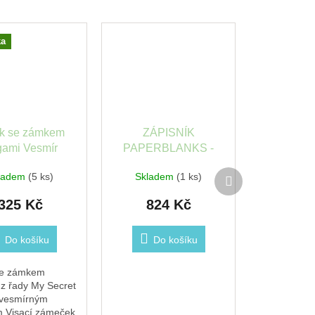
ka
k se zámkem
ZÁPISNÍK
gami Vesmír
PAPERBLANKS -
AURELIA, GRANDE
Další
ladem
(5 ks)
Skladem
(1 ks)
produkt
325 Kč
824 Kč
Do košíku
Do košíku
se zámkem
z řady My Secret
 vesmírným
.Visací zámeček