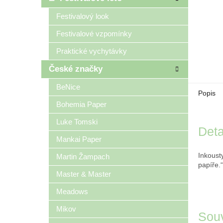
Festivalový look
Festivalové vzpomínky
Praktické vychytávky
České značky
BeNice
Popis
Bohemia Paper
Luke Tomski
Deta
Mankai Paper
Inkoust
Martin Žampach
papíře.
Master & Master
Meadows
Mikov
Souv