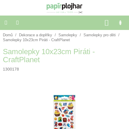
Přejít
na
obsah
NÁKU
KOŠÍK
Domů
/
Dekorace a doplňky
/
Samolepky
/
Samolepky pro děti
/
Balení
dárků
Samolepky 10x23cm Piráti - CraftPlanet
Samolepky 10x23cm Piráti -
Dekorace
CraftPlanet
a
doplňky
1300178
Škola
a
kancelář
Výtvarné
potřeby
🌈
Festivalové