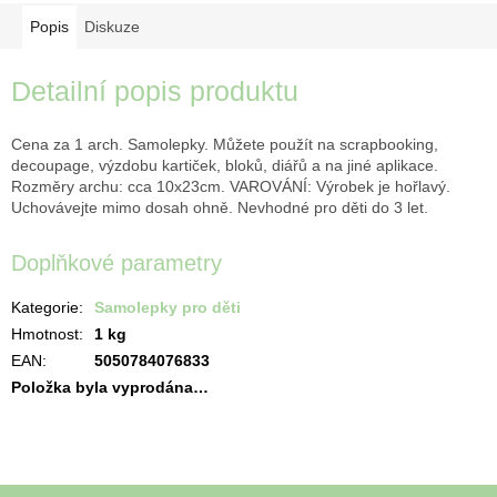
Popis
Diskuze
Detailní popis produktu
Cena za 1 arch. Samolepky. Můžete použít na scrapbooking,
decoupage, výzdobu kartiček, bloků, diářů a na jiné aplikace.
Rozměry archu: cca 10x23cm. VAROVÁNÍ: Výrobek je hořlavý.
Uchovávejte mimo dosah ohně. Nevhodné pro děti do 3 let.
Doplňkové parametry
Kategorie
:
Samolepky pro děti
Hmotnost
:
1 kg
EAN
:
5050784076833
Položka byla vyprodána…
Z