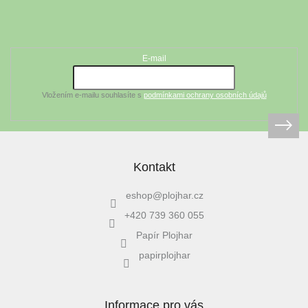
á
Odebírat newsletter
p
a
t
E-mail
í
Vložením e-mailu souhlasíte s
podmínkami ochrany osobních údajů
Kontakt
eshop
@
plojhar.cz
+420 739 360 055
Papír Plojhar
papirplojhar
Informace pro vás