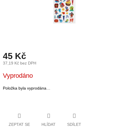
léto
České
značky
Tipy
na
dárky
45 Kč
Novinky
37,19 Kč bez DPH
Měrná
Vyprodáno
Prodejny
cena:
Přihlášení
Položka byla vyprodána…
ZEPTAT SE
HLÍDAT
SDÍLET