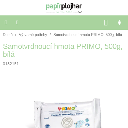
Přejít
na
obsah
NÁKU
KOŠÍK
Domů
/
Výtvarné potřeby
/
Samotvrdnoucí hmota PRIMO, 500g, bílá
Balení
dárků
Samotvrdnoucí hmota PRIMO, 500g,
bílá
Dekorace
a
doplňky
0132151
Škola
a
kancelář
Výtvarné
potřeby
🌈
Festivalové