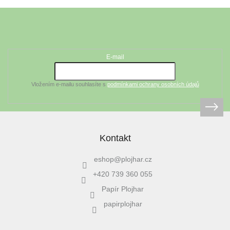
Z
á
Odebírat newsletter
p
a
t
E-mail
í
Vložením e-mailu souhlasíte s
podmínkami ochrany osobních údajů
Kontakt
eshop
@
plojhar.cz
+420 739 360 055
Papír Plojhar
papirplojhar