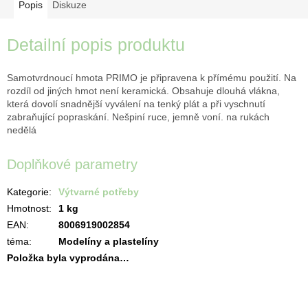
Popis
Diskuze
Detailní popis produktu
Samotvrdnoucí hmota PRIMO je připravena k přímému použití. Na
rozdíl od jiných hmot není keramická. Obsahuje dlouhá vlákna,
která dovolí snadnější vyválení na tenký plát a při vyschnutí
zabraňující popraskání. Nešpiní ruce, jemně voní. na rukách
nedělá
Doplňkové parametry
Kategorie
:
Výtvarné potřeby
Hmotnost
:
1 kg
EAN
:
8006919002854
téma
:
Modelíny a plastelíny
Položka byla vyprodána…