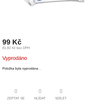
léto
České
značky
Tipy
na
dárky
99 Kč
81,82 Kč bez DPH
Novinky
Měrná
Vyprodáno
cena:
Prodejny
Položka byla vyprodána…
Přihlášení
ZEPTAT SE
HLÍDAT
SDÍLET