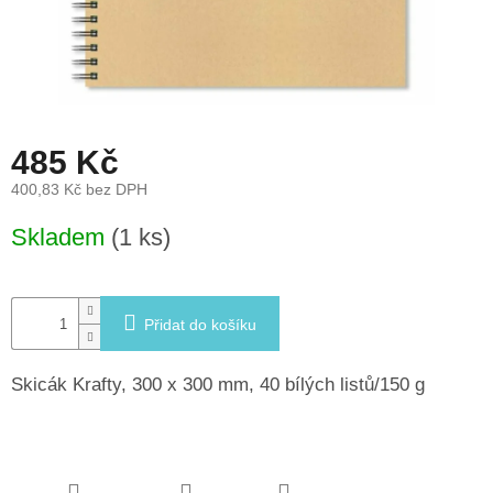
léto
České
značky
Tipy
485 Kč
na
dárky
400,83 Kč bez DPH
Měrná
Novinky
Skladem
(1 ks)
cena:
Prodejny
Přidat do košíku
Přihlášení
Skicák Krafty, 300 x 300 mm, 40 bílých listů/150 g