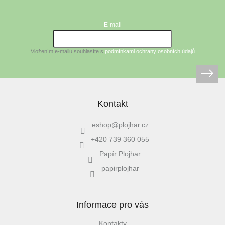
Odebírat newsletter
p
a
t
E-mail
í
Vložením e-mailu souhlasíte s
podmínkami ochrany osobních údajů
Kontakt
eshop
@
plojhar.cz
+420 739 360 055
Papír Plojhar
papirplojhar
Informace pro vás
Kontakty