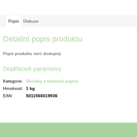
Popis
Diskuze
Detailní popis produktu
Popis produktu není dostupný
Doplňkové parametry
Kategorie
:
Skicáky a barevné papíry
Hmotnost
:
1 kg
EAN
:
5011566019936
Z
á