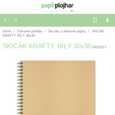
Přejít
na
obsah
NÁKU
KOŠÍK
Domů
/
Výtvarné potřeby
/
Skicáky a barevné papíry
/
SKICÁK
Balení
dárků
KRAFTY, BÍLÝ 30x30
SKICÁK KRAFTY, BÍLÝ 30x30
0520317
Dekorace
a
doplňky
Škola
a
kancelář
Výtvarné
potřeby
🌈
Festivalové