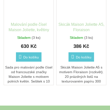
Malování podle čísel
Skicák Maison Joliette A5,
Maison Joliette, květiny
Floraison
Skladem
(3 ks)
Skladem
(3 ks)
630 Kč
386 Kč
Do košíku
Do košíku
Sada pro malování podle čísel
Skicák Maison Joliette A5 s
od francouzské značky
motivem Floraison (rozkvět).
Maison Joliette s motivem
20 prázdných listů na
polních květin. Sešitek s 10
texturovaném papíru 300
odtrhávacími kartami,
g/m² pro akvarel i kresbu.
ekologické barvy Colibri a
Formát 15 × 21 cm.
veganské štětce...
Z