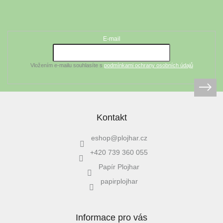
á
Odebírat newsletter
p
a
t
E-mail
í
Vložením e-mailu souhlasíte s
podmínkami ochrany osobních údajů
Kontakt
eshop
@
plojhar.cz
+420 739 360 055
Papír Plojhar
papirplojhar
Informace pro vás