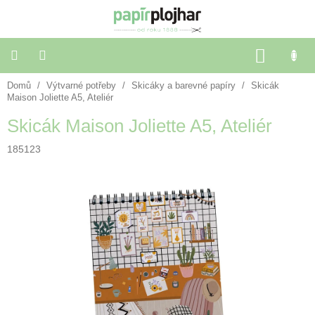
Přejít
na
obsah
NÁKU
KOŠÍK
Domů
/
Výtvarné potřeby
/
Skicáky a barevné papíry
/
Skicák
Balení
dárků
Maison Joliette A5, Ateliér
Skicák Maison Joliette A5, Ateliér
Dekorace
a
185123
doplňky
Škola
a
kancelář
Výtvarné
potřeby
🌈
Festivalové