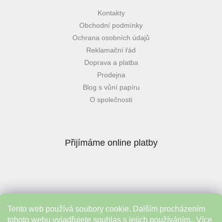
Kontakty
Obchodní podmínky
Ochrana osobních údajů
Reklamační řád
Doprava a platba
Prodejna
Blog s vůní papíru
O společnosti
Přijímáme online platby
Tento web používá soubory cookie. Dalším procházením
Instagram
tohoto webu vyjadřujete souhlas s jejich používáním.. Více