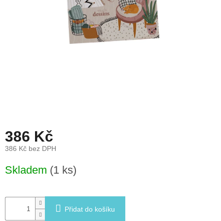
léto
České
značky
Tipy
na
dárky
Novinky
Prodejny
386 Kč
386 Kč bez DPH
Přihlášení
Měrná
Skladem
(1 ks)
cena:
Přidat do košíku