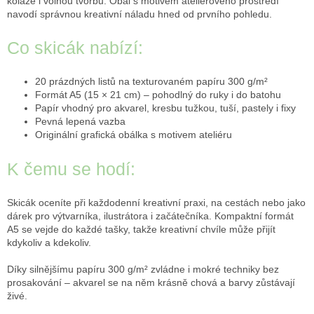
koláže i volnou tvorbu. Obal s motivem ateliérového prostředí
navodí správnou kreativní náladu hned od prvního pohledu.
Co skicák nabízí:
20 prázdných listů na texturovaném papíru 300 g/m²
Formát A5 (15 × 21 cm) – pohodlný do ruky i do batohu
Papír vhodný pro akvarel, kresbu tužkou, tuší, pastely i fixy
Pevná lepená vazba
Originální grafická obálka s motivem ateliéru
K čemu se hodí:
Skicák oceníte při každodenní kreativní praxi, na cestách nebo jako
dárek pro výtvarníka, ilustrátora i začátečníka. Kompaktní formát
A5 se vejde do každé tašky, takže kreativní chvíle může přijít
kdykoliv a kdekoliv.
Díky silnějšímu papíru 300 g/m² zvládne i mokré techniky bez
prosakování – akvarel se na něm krásně chová a barvy zůstávají
živé.