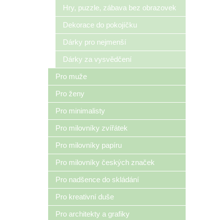
Hry, puzzle, zábava bez obrazovek
Dekorace do pokojíčku
Dárky pro nejmenší
Dárky za vysvědčení
Pro muže
Pro ženy
Pro minimalisty
Pro milovníky zvířátek
Pro milovníky papíru
Pro milovníky českých značek
Pro nadšence do skládání
Pro kreativní duše
Pro architekty a grafiky