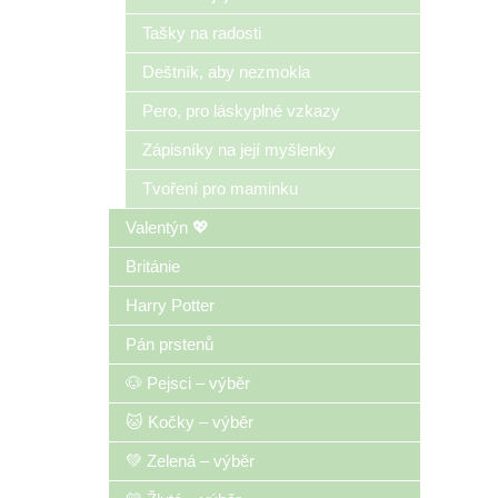
Tašky na radosti
Deštník, aby nezmokla
Pero, pro láskyplné vzkazy
Zápisníky na její myšlenky
Tvoření pro maminku
Valentýn 💖
Británie
Harry Potter
Pán prstenů
🐶 Pejsci – výběr
🐱 Kočky – výběr
💚 Zelená – výběr