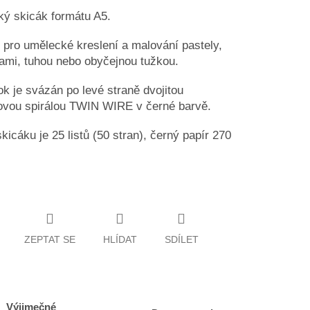
ký skicák formátu A5.
pro umělecké kreslení a malování pastely,
ami, tuhou nebo obyčejnou tužkou.
ok je svázán po levé straně dvojitou
ovou spirálou TWIN WIRE v černé barvě.
skicáku je 25 listů (50 stran),
černý papír 270
ZEPTAT SE
HLÍDAT
SDÍLET
Výjimečné