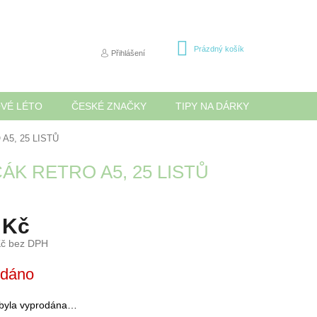
NÁKUPNÍ
Prázdný košík
Přihlášení
KOŠÍK
OVÉ LÉTO
ČESKÉ ZNAČKY
TIPY NA DÁRKY
NOVINK
A5, 25 LISTŮ
ÁK RETRO A5, 25 LISTŮ
 Kč
Kč bez DPH
odáno
 byla vyprodána…