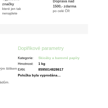
Doprava nad
značky
1500,- zdarma
které jen tak
po celé ČR
nenajdete
Doplňkové parametry
Kategorie
:
Skicáky a barevné papíry
Hmotnost
:
1 kg
ovým štítkem
EAN
:
8595014828617
Položka byla vyprodána…
zádům.