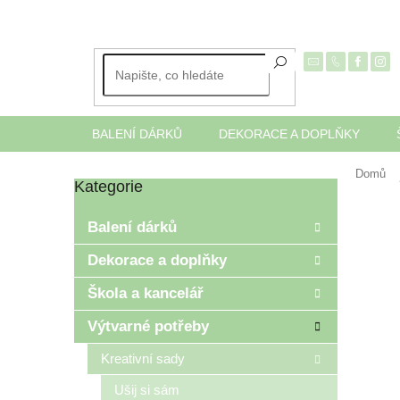
Přejít
na
obsah
BALENÍ DÁRKŮ
DEKORACE A DOPLŇKY
Domů
Kategorie
Přeskočit
P
kategorie
o
Balení dárků
s
t
Dekorace a doplňky
r
Škola a kancelář
a
n
Výtvarné potřeby
n
í
Kreativní sady
p
Ušij si sám
a