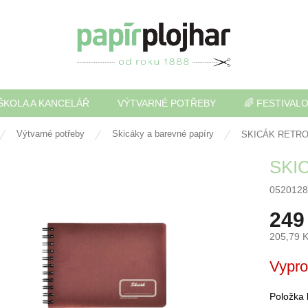
ŠKOLA A KANCELÁŘ
VÝTVARNÉ POTŘEBY
🌈 FESTIVAL
Výtvarné potřeby
Skicáky a barevné papíry
SKICÁK RETRO 
SKIC
0520128
249
205,79 
Měrná
Vypr
cena:
Položka