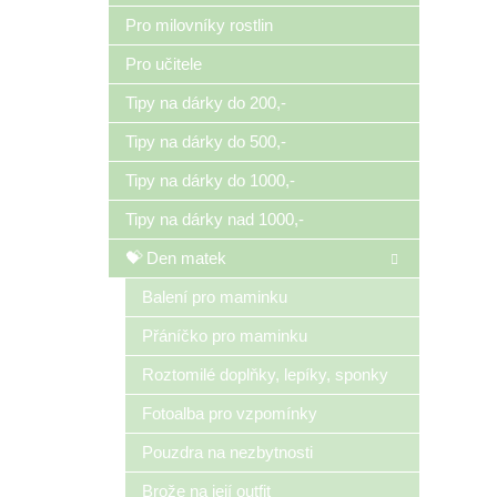
Pro milovníky rostlin
Pro učitele
Tipy na dárky do 200,-
Tipy na dárky do 500,-
Tipy na dárky do 1000,-
Tipy na dárky nad 1000,-
💝 Den matek
Balení pro maminku
Přáníčko pro maminku
Roztomilé doplňky, lepíky, sponky
Fotoalba pro vzpomínky
Pouzdra na nezbytnosti
Brože na její outfit