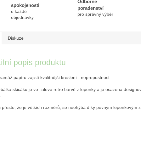
Odborné
spokojenosti
poradenství
u každé
pro správný výběr
objednávky
Diskuze
ilní popis produktu
amáž papíru zajistí kvalitnější kreslení - nepropustnost.
obálka skicáku je ve fialové retro barvě z lepenky a je osazena design
.
 i přesto, že je větších rozměrů, se neohýbá díky pevným lepenkovým 