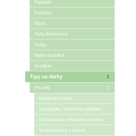
Papelote
Papírníci
Rückl
Táňa Sekerková
Vyšiju
Naše republika
Scrollino
Tipy na dárky
Pro děti
Kreativní tvoření
Samolepky, tetovačky, parádění
Omalovánky, malování, kreslení
Školní potřeby s radostí