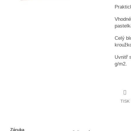
Praktic
Vhodné 
pastelk
Celý bl
kroužk
Uvnitř 
g/m2.
TISK
Záruka