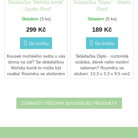
Skládačka "Mořský koník"
Skládačka ''Diplo'' - Studio
- Studio Roof
Roof
Skladem
(3 ks)
Skladem
(5 ks)
299 Kč
189 Kč
Do košíku
Do košíku
Kousek mořského světa u vás
Skládačka Diplo - roztomilá
doma na zdi? Se skládačkou
ozdoba, dárek nebo osobní
Mořský koník to může být
talisman? Rozměry ve
realita! Rozměry ve složeném
složení: 13,3 x 3,3 x 9,5 cm2
stavu: 7x3,5x19 cm4 x list B7
listy kartonu 10×10 cm s 11
s 12 kusy k vysunutí a
kusy k vysunutí a sestavení
sestavení 3D...
3D objekty ke...
ZOBRAZIT VŠECHNY SOUVISEJÍCÍ PRODUKTY
Z
á