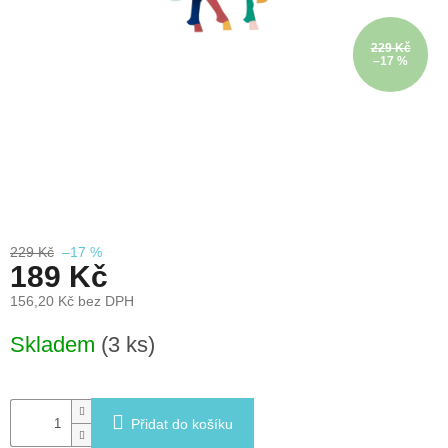
léto
229 Kč
České
–17 %
značky
Tipy
na
dárky
Novinky
229 Kč
–17 %
Prodejny
189 Kč
156,20 Kč bez DPH
Přihlášení
Měrná
Skladem
(3 ks)
cena:
Přidat do košíku