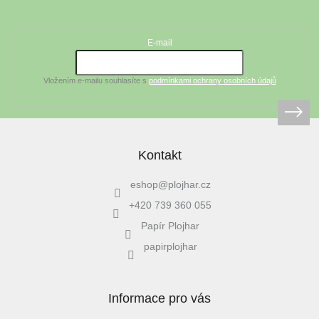
Odebírat newsletter
p
a
t
E-mail
í
Vložením e-mailu souhlasíte s
podmínkami ochrany osobních údajů
Kontakt
eshop
@
plojhar.cz
+420 739 360 055
Papír Plojhar
papirplojhar
Informace pro vás