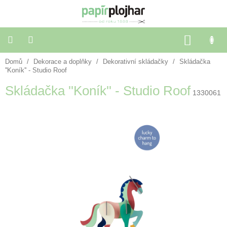
Přejít
na
obsah
NÁKU
KOŠÍK
Domů
/
Dekorace a doplňky
/
Dekorativní skládačky
/
Skládačka
Balení
dárků
''Koník'' - Studio Roof
Skládačka ''Koník'' - Studio Roof
1330061
Dekorace
a
doplňky
Škola
a
kancelář
Výtvarné
potřeby
🌈
Festivalové