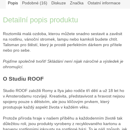
Popis
Podobné (16)
Diskuze
Značka
Ostatní informace
Detailní popis produktu
Roztomilá malá ozdoba, kterou můžete snadno sestavit a zavěsit
na rostlinu, vánoční stromek, lampu nebo kamkoli budete chtít.
Talisman pro štěstí, který je prostě perfektním dárkem pro přítele
nebo pro sebe.
Pojďme společně tvořit! Skládání není nijak náročné a výsledek je
ohromující.
O Studiu ROOF
Studio ROOF založili Romy a Ilya jako rodiče tří dětí a už 18 let ho
v Amsterodamu rozvíjejí. Kreativita, představivost a hravost nejsou
spojeny pouze s dětstvím, ale jsou klíčovým prvkem, který
prostupuje každý aspekt života v každém věku.
Protože příroda hraje v našem příběhu a každodenním životě tak
důležitou roli, jsou produkty vyrobeny z recyklovaného kartonu a
barveny rostlinnými inkousty na rostlinné bázi. To je náš způsob, jak