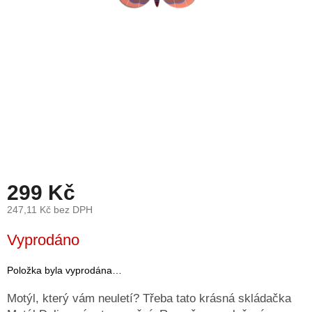
léto
České
značky
Tipy
na
dárky
Novinky
Prodejny
299 Kč
247,11 Kč bez DPH
Přihlášení
Měrná
Vyprodáno
cena:
Položka byla vyprodána…
Motýl, který vám neuletí? Třeba tato krásná skládačka