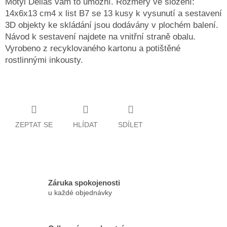
Motýl Delias vám to umožní. Rozměry ve složení:
14x6x13 cm4 x list B7 se 13 kusy k vysunutí a sestavení
3D objekty ke skládání jsou dodávány v plochém balení.
Návod k sestavení najdete na vnitřní straně obalu.
Vyrobeno z recyklovaného kartonu a potištěné
rostlinnými inkousty.
ZEPTAT SE
HLÍDAT
SDÍLET
Záruka spokojenosti
u každé objednávky