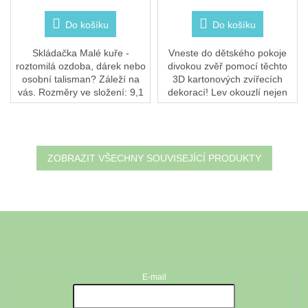
Do košíku
Do košíku
Skládačka Malé kuře -
Vneste do dětského pokoje
roztomilá ozdoba, dárek nebo
divokou zvěř pomocí těchto
osobní talisman? Záleží na
3D kartonových zvířecích
vás. Rozměry ve složení: 9,1
dekorací! Lev okouzlí nejen
x 3,6 x 6,5 cm2 archy kartonu
dítě, ale i dospělého.Každý
10×10 cm se 4 kusy k
kus je vytvořen tak, aby
vysunutí a...
podnítil...
ZOBRAZIT VŠECHNY SOUVISEJÍCÍ PRODUKTY
Z
á
Odebírat newsletter
p
a
t
E-mail
í