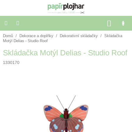
Přejít
na
obsah
NÁKU
KOŠÍK
Domů
/
Dekorace a doplňky
/
Dekorativní skládačky
/
Skládačka
Balení
dárků
Motýl Delias - Studio Roof
Skládačka Motýl Delias - Studio Roof
Dekorace
a
1330170
doplňky
Škola
a
kancelář
Výtvarné
potřeby
🌈
Festivalové