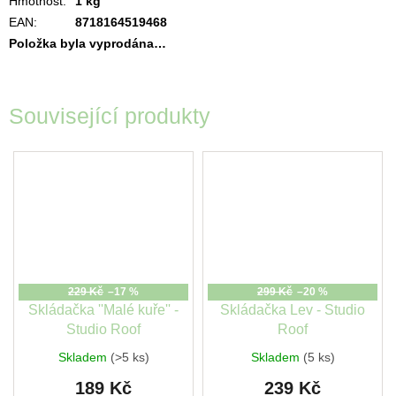
Hmotnost
:
1 kg
EAN
:
8718164519468
Položka byla vyprodána…
Související produkty
229 Kč
–17 %
299 Kč
–20 %
Skládačka ''Malé kuře'' -
Skládačka Lev - Studio
Studio Roof
Roof
Skladem
(>5 ks)
Skladem
(5 ks)
189 Kč
239 Kč