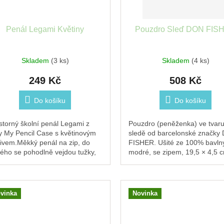
Penál Legami Květiny
Pouzdro Sleď DON FIS
Skladem
(3 ks)
Skladem
(4 ks)
249 Kč
508 Kč
Do košíku
Do košíku
storný školní penál Legami z
Pouzdro (peněženka) ve tvar
y My Pencil Case s květinovým
sledě od barcelonské značky
ivem.Měkký penál na zip, do
FISHER. Ušité ze 100% bavln
rého se pohodlně vejdou tužky,
modré, se zipem, 19,5 × 4,5 
elky, pera i další školní...
mince, sluchátka i drobné špe
vinka
Novinka