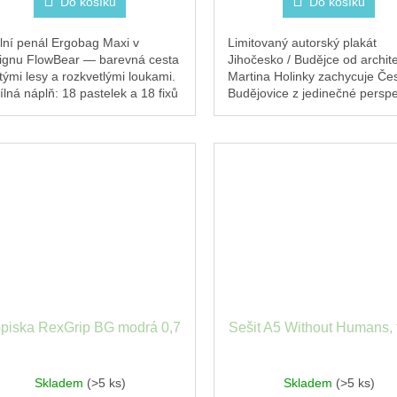
Do košíku
Do košíku
lní penál Ergobag Maxi v
Limitovaný autorský plakát
ignu FlowBear — barevná cesta
Jihočesko / Budějce od archit
tými lesy a rozkvetlými loukami.
Martina Holinky zachycuje Če
ílná náplň: 18 pastelek a 18 fixů
Budějovice z jedinečné perspe
a a kapsička. Tři přihrádky,
Každý motiv vznikl z ručně
yklovaný...
kresleného originálu...
opiska RexGrip BG modrá 0,7
Sešit A5 Without Humans, 
Skladem
(>5 ks)
Skladem
(>5 ks)