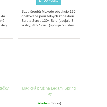
Do košíku
Sada šroubů Makedo obsahuje 160
ekta
opakovaně použitelných konektorů
ské
Scru a Scru . 120× Scru (spojuje 3
ktivy.
vrstvy) 40× Scru+ (spojuje 5 vrstev
kartonu). Doplněk k sadám Makedo
—...
tečky
Magická pružina Legami Spring
Toy
Skladem
(>5 ks)