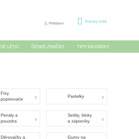
NÁKUPNÍ
Prázdný košík
Přihlášení
KOŠÍK
OVÉ LÉTO
ČESKÉ ZNAČKY
TIPY NA DÁRKY
NOVINK
Fixy,
Pastelky
popisovače
Penály a
Sešity, bloky
pouzdra
a zápisníky
Děrovačky a
Gumy na