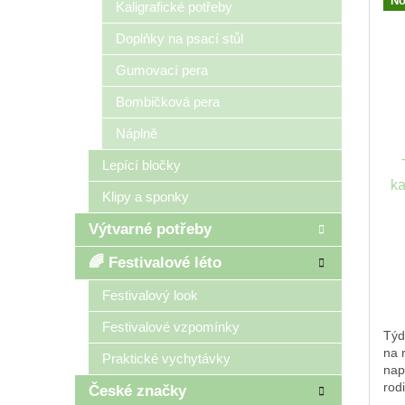
No
Kaligrafické potřeby
Doplňky na psací stůl
Gumovací pera
Bombičková pera
Náplně
Lepící bločky
ka
Klipy a sponky
Výtvarné potřeby
🌈 Festivalové léto
Festivalový look
Festivalové vzpomínky
Týd
na 
Praktické vychytávky
nap
rod
České značky
Obs