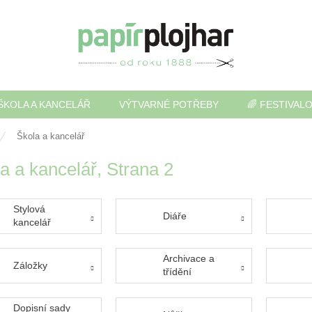
ŠKOLA A KANCELÁŘ
VÝTVARNÉ POTŘEBY
🌈 FESTIVAL
Škola a kancelář
a a kancelář
, Strana 2
Stylová
Diáře
kancelář
Archivace a
Záložky
třídění
Dopisní sady