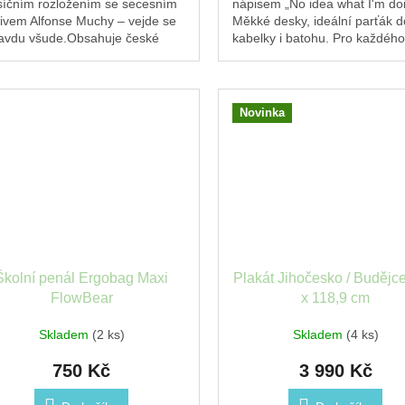
íčním rozložením se secesním
nápisem „No idea what I'm doi
ivem Alfonse Muchy – vejde se
Měkké desky, ideální parťák d
avdu všude.Obsahuje české
kabelky i batohu. Pro každého
endárium se jmény a svátky,
bere život s nadhledem a hu
covní...
Skvělý...
Novinka
Školní penál Ergobag Maxi
Plakát Jihočesko / Budějc
FlowBear
x 118,9 cm
Skladem
(2 ks)
Skladem
(4 ks)
750 Kč
3 990 Kč