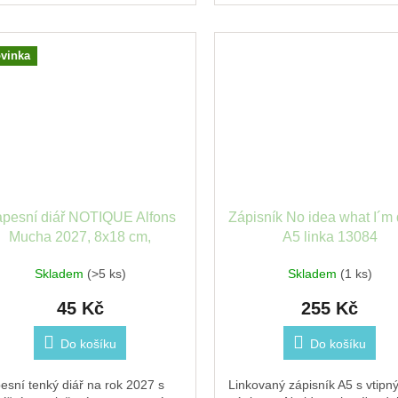
kalendář a přehled na...
vinka
pesní diář NOTIQUE Alfons
Zápisník No idea what I´m
Mucha 2027, 8x18 cm,
A5 linka 13084
plánovací měsíční
Skladem
(>5 ks)
Skladem
(1 ks)
45 Kč
255 Kč
Do košíku
Do košíku
esní tenký diář na rok 2027 s
Linkovaný zápisník A5 s vtipn