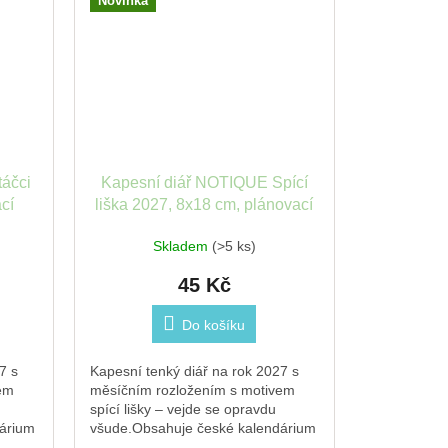
Novinka
áčci
Kapesní diář NOTIQUE Spící
cí
liška 2027, 8x18 cm, plánovací
měsíční
Skladem
(>5 ks)
45 Kč
Do košíku
7 s
Kapesní tenký diář na rok 2027 s
em
měsíčním rozložením s motivem
spící lišky – vejde se opravdu
árium
všude.Obsahuje české kalendárium
se jmény a svátky, pracovní