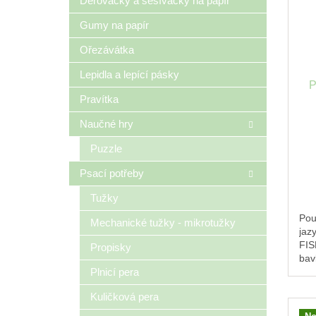
Děrovačky a sešívačky na papír
Gumy na papír
Ořezávátka
Lepidla a lepící pásky
P
Pravítka
Naučné hry
Puzzle
Psací potřeby
Tužky
Pou
Mechanické tužky - mikrotužky
jaz
FIS
Propisky
bav
Plnicí pera
tuž
do š
Kuličková pera