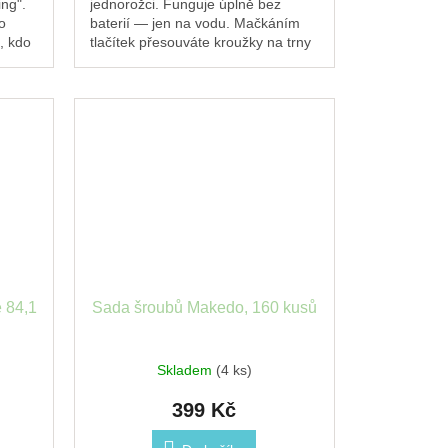
ng".
jednorožci. Funguje úplně bez
o
baterií — jen na vodu. Mačkáním
, kdo
tlačítek přesouváte kroužky na trny
morem.
a trénujete přesnou mušku. Skvělá
zábava na cesty i...
e 84,1
Sada šroubů Makedo, 160 kusů
Skladem
(4 ks)
399 Kč