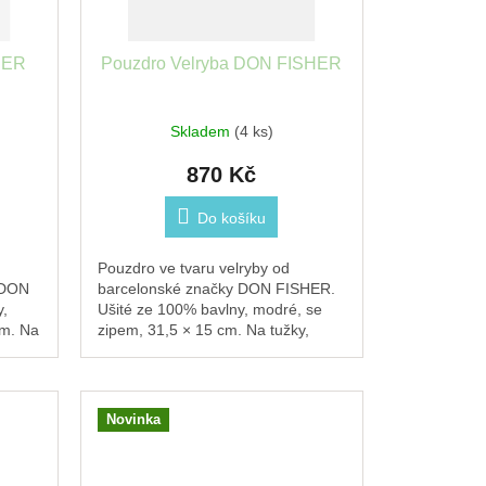
HER
Pouzdro Velryba DON FISHER
Skladem
(4 ks)
870 Kč
Do košíku
u
Pouzdro ve tvaru velryby od
 DON
barcelonské značky DON FISHER.
y,
Ušité ze 100% bavlny, modré, se
cm. Na
zipem, 31,5 × 15 cm. Na tužky,
rky.
kosmetiku, brýle, telefon i
nabíječku.
Novinka