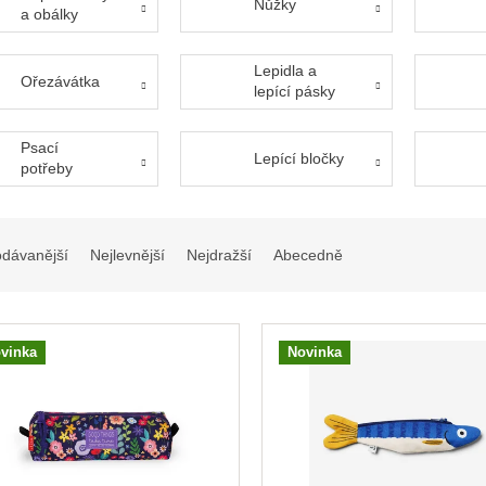
Nůžky
a obálky
Lepidla a
Ořezávátka
lepící pásky
Psací
Lepící bločky
potřeby
odávanější
Nejlevnější
Nejdražší
Abecedně
vinka
Novinka