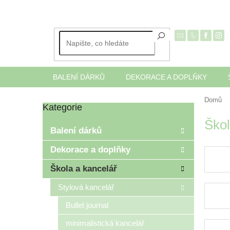
Přejít
na
obsah
BALENÍ DÁRKŮ
DEKORACE A DOPLŇKY
Domů
Kategorie
Přeskočit
P
kategorie
Škol
o
Balení dárků
s
t
Dekorace a doplňky
r
Škola a kancelář
a
n
Stylová kancelář
n
í
Bullet journal
p
minimalistická kancelář
a