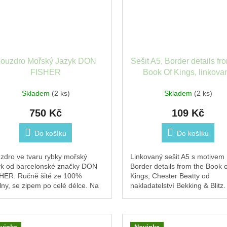
ouzdro Mořský Jazyk DON
Sešit A5, Border details fr
FISHER
Book Of Kings, linkova
Skladem
(2 ks)
Skladem
(2 ks)
750 Kč
109 Kč
Do košíku
Do košíku
zdro ve tvaru rybky mořský
Linkovaný sešit A5 s motivem
yk od barcelonské značky DON
Border details from the Book o
HER. Ručně šité ze 100%
Kings, Chester Beatty od
lny, se zipem po celé délce. Na
nakladatelství Bekking & Blitz.
ky, brýle i každodenní drobnosti
Prodloužené desky slouží jak
koly i na cesty.
záložka nebo kapsa na...