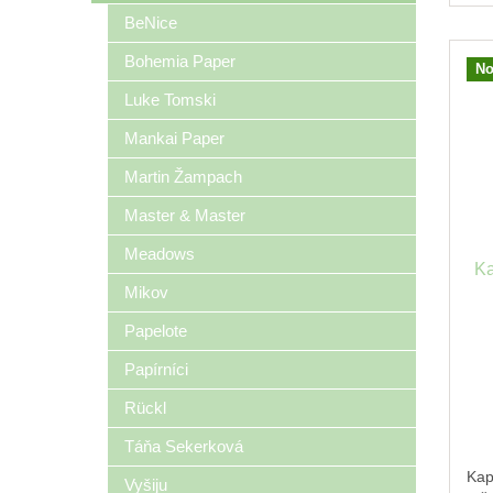
BeNice
Bohemia Paper
No
Luke Tomski
Mankai Paper
Martin Žampach
Master & Master
Meadows
Ka
Mikov
Papelote
Papírníci
Rückl
Táňa Sekerková
Kap
Vyšiju