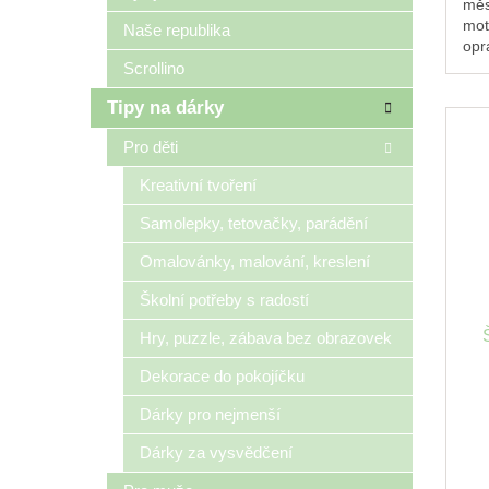
měs
mot
Naše republika
opr
kal
Scrollino
pra
Tipy na dárky
Pro děti
Kreativní tvoření
Samolepky, tetovačky, parádění
Omalovánky, malování, kreslení
Školní potřeby s radostí
Hry, puzzle, zábava bez obrazovek
Dekorace do pokojíčku
Dárky pro nejmenší
Dárky za vysvědčení