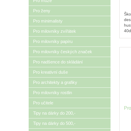
Pro muže
Pro ženy
Ško
des
Pro minimalisty
hus
40d
Pro milovníky zvířátek
Lyr
Pro milovníky papíru
rec
Pro milovníky českých značek
Pro nadšence do skládání
Pro kreativní duše
Pro architekty a grafiky
Pro milovníky rostlin
Pro učitele
Pr
Tipy na dárky do 200,-
Tipy na dárky do 500,-