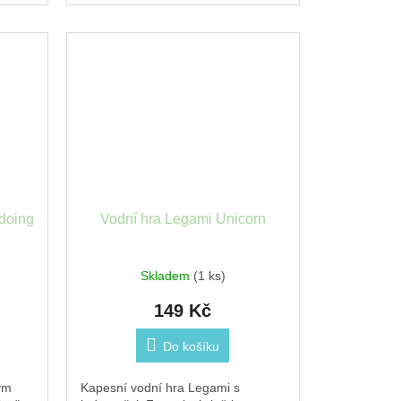
kalendář a...
 doing
Vodní hra Legami Unicorn
Skladem
(1 ks)
149 Kč
Do košíku
ým
Kapesní vodní hra Legami s