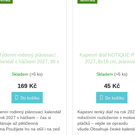
vinka
Novinka
Týdenní rodinný plánovací
Kapesní diář NOTIQUE Pt
lendář s háčkem 2027, 30 x
2027, 8x18 cm, plánova
21 cm
měsíční
Skladem
(>5 ks)
Skladem
(>5 ks)
169 Kč
45 Kč
Do košíku
Do košíku
enní rodinný plánovací kalendář
Kapesní tenký diář na rok 202
rok 2027 s háčkem – čas si
měsíčním rozložením s motiv
lánuje až pětičlenná
ptáčků – vejde se opravdu
ina.Použijete ho na stůl i na zeď.
všude.Obsahuje české kalend
ahuje české a slovenské...
se jmény a svátky, pracovní