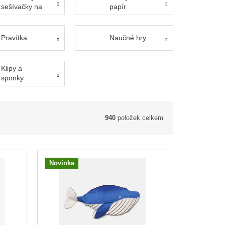
sešívačky na
papír
papír
Pravítka
Naučné hry
Klipy a
sponky
940
položek celkem
Novinka