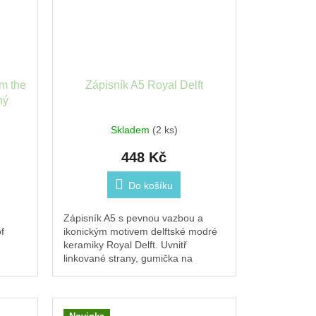
om the
Zápisník A5 Royal Delft
ný
Skladem
(2 ks)
448 Kč
Do košíku
Zápisník A5 s pevnou vazbou a
f
ikonickým motivem delftské modré
keramiky Royal Delft. Uvnitř
linkované strany, gumička na
o
zavírání a kapsa na vizitky či lístky.
Pro každodenní...