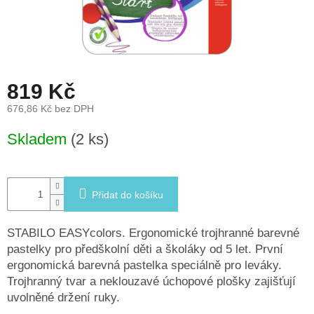
léto
České
značky
819 Kč
Tipy
na
dárky
676,86 Kč bez DPH
Měrná
Skladem
(2 ks)
cena:
Novinky
Prodejny
Přidat do košíku
Přihlášení
STABILO EASYcolors. Ergonomické trojhranné barevné
pastelky pro předškolní děti a školáky od 5 let. První
ergonomická barevná pastelka speciálně pro leváky.
Trojhranný tvar a neklouzavé úchopové plošky zajišťují
uvolněné držení ruky.