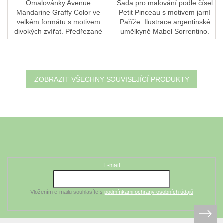
Omalovánky Avenue
Sada pro malování podle čísel
Mandarine Graffy Color ve
Petit Pinceau s motivem jarní
velkém formátu s motivem
Paříže. Ilustrace argentinské
divokých zvířat. Předřezané
umělkyně Mabel Sorrentino.
listy pro případné snadnější
Formát 24,5 × 32,5 cm.
vytržení z bloku.
Vhodné i pro začátečníky.
ZOBRAZIT VŠECHNY SOUVISEJÍCÍ PRODUKTY
Z
á
Odebírat newsletter
p
a
t
E-mail
í
Vložením e-mailu souhlasíte s
podmínkami ochrany osobních údajů