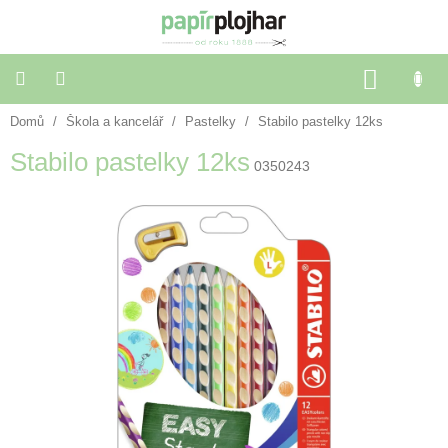
Přejít
na
obsah
NÁKU
KOŠÍK
Domů
/
Škola a kancelář
/
Pastelky
/
Stabilo pastelky 12ks
Balení
dárků
Stabilo pastelky 12ks
0350243
Dekorace
a
doplňky
Škola
a
kancelář
Výtvarné
potřeby
🌈
Festivalové