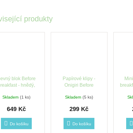
isející produkty
evný blok Before
Papírové klipy -
Min
reakfast - hnědý,
Onigiri Before
breakf
mřížka
breakfast
Skladem
(1 ks)
Skladem
(5 ks)
Sk
649 Kč
299 Kč
Do košíku
Do košíku