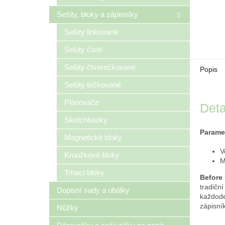
Sešity, bloky a zápisníky
Sešity linkované
Sešity čisté
Sešity čtverečkované
Popis
Sešity tečkované
Plánovače
Deta
Sketchbooky
Parame
Magnetické bloky
V
Kroužkové bloky
M
Trhací bloky
Before 
tradičn
Dopisní sady a obálky
každode
zápisní
Nůžky