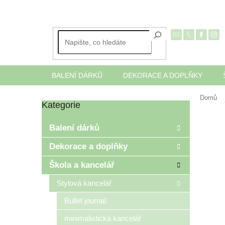
Přejít
na
obsah
BALENÍ DÁRKŮ
DEKORACE A DOPLŇKY
Domů
Kategorie
Přeskočit
P
kategorie
o
Balení dárků
s
t
Dekorace a doplňky
r
Škola a kancelář
a
n
Stylová kancelář
n
í
Bullet journal
p
minimalistická kancelář
a