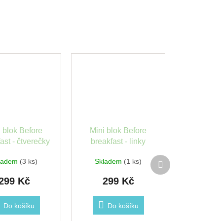
i blok Before
Mini blok Before
ast - čtverečky
breakfast - linky
Další
ladem
(3 ks)
Skladem
(1 ks)
produkt
299 Kč
299 Kč
Do košíku
Do košíku