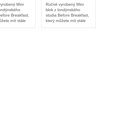
yrobený Mini
Ručně vyrobený Mini
londýnského
blok z londýnského
Before Breakfast,
studia Before Breakfast,
ůžete mít stále
který můžete mít stále
 – ideální pro
při sobě – ideální pro
ní myšlenek a
zachycení myšlenek a
kdykoli během
nápadů kdykoli během
dne.