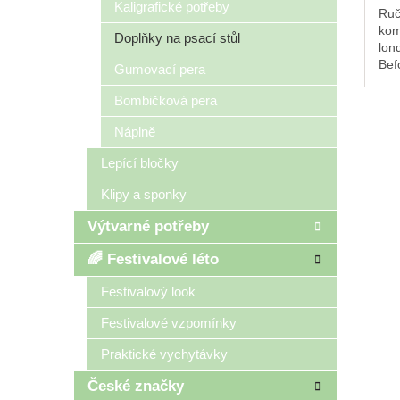
Kaligrafické potřeby
Ruč
kom
Doplňky na psací stůl
lon
Bef
Gumovací pera
vám
den
Bombičková pera
obá
Náplně
kdy
jist
Lepící bločky
Klipy a sponky
Výtvarné potřeby
🌈 Festivalové léto
Festivalový look
Festivalové vzpomínky
Praktické vychytávky
České značky