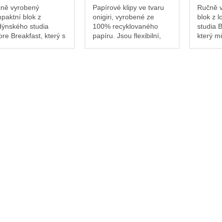
ně vyrobený
Papírové klipy ve tvaru
Ručně v
paktní blok z
onigiri, vyrobené ze
blok z 
dýnského studia
100% recyklovaného
studia 
ore Breakfast, který s
papíru. Jsou flexibilní,
který m
i zvládne i rušný
ale dostatečně pevné,
při sobě
. Díky pevné knižní
aby udržely vaše
zachyce
lce můžete psát
poznámky pohromadě
nápadů 
koli a kdekoli – a mít
nebo posloužily jako
dne.
otu, že...
záložka v...