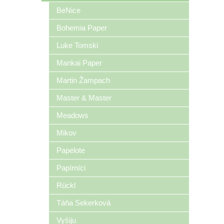
BeNice
Bohemia Paper
Luke Tomski
Mankai Paper
Martin Žampach
Master & Master
Meadows
Mikov
Papelote
Papírníci
Rückl
Táňa Sekerková
Vyšiju