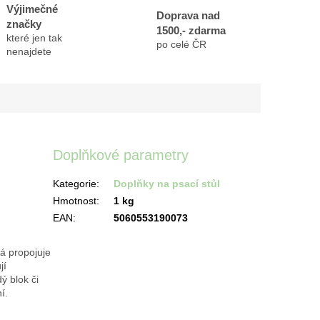
Výjimečné
Doprava nad
značky
1500,- zdarma
které jen tak
po celé ČR
nenajdete
Doplňkové parametry
Kategorie
:
Doplňky na psací stůl
Hmotnost
:
1 kg
EAN
:
5060553190073
rá propojuje
jí
ý blok či
í.