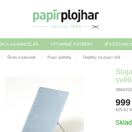
ŠKOLA A KANCELÁŘ
VÝTVARNÉ POTŘEBY
🌈 FESTIVAL
Škola a kancelář
Psací potřeby
Doplňky na psací stůl
Stoja
svět
3866252
999
825,62 
Měrná
Skla
cena: