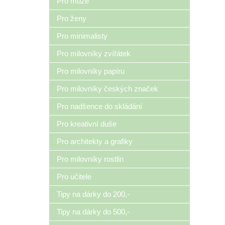
Pro muže
Pro ženy
Pro minimalisty
Pro milovníky zvířátek
Pro milovníky papíru
Pro milovníky českých značek
Pro nadšence do skládání
Pro kreativní duše
Pro architekty a grafiky
Pro milovníky rostlin
Pro učitele
Tipy na dárky do 200,-
Tipy na dárky do 500,-