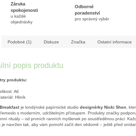
Záruka
Odborné
spokojenosti
poradenství
u každé
pro správný výběr
objednávky
Podobné (1)
Diskuze
Značka
Ostatní informace
ilní popis produktu
try produktu:
elikost: A6
ateriál: Hliník
Breakfast
je londýnské papírnické studio
designérky Nicki Shen
, kte
í řemeslo s moderním, udržitelným přístupem. Produkty značky podporu
nní rituály – od prvních ranních myšlenek po soustředěnou práci. Každ
k je navržen tak, aby vám pomohl začít den vědomě – ještě před snídan