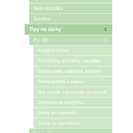
Naše republika
Scrollino
Tipy na dárky
Pro děti
Kreativní tvoření
Samolepky, tetovačky, parádění
Omalovánky, malování, kreslení
Školní potřeby s radostí
Hry, puzzle, zábava bez obrazovek
Dekorace do pokojíčku
Dárky pro nejmenší
Dárky za vysvědčení