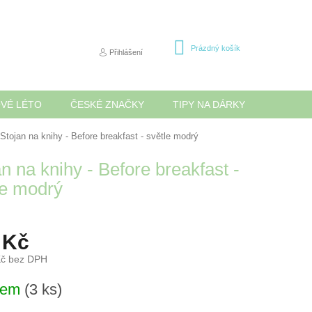
NÁKUPNÍ
Prázdný košík
Přihlášení
KOŠÍK
OVÉ LÉTO
ČESKÉ ZNAČKY
TIPY NA DÁRKY
NOVINK
Stojan na knihy - Before breakfast - světle modrý
n na knihy - Before breakfast -
le modrý
 Kč
Kč bez DPH
dem
(3 ks)