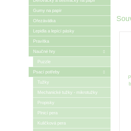
Děrovačky a sešívačky na papír
Gumy na papír
Souv
Ořezávátka
Lepidla a lepící pásky
Pravítka
Naučné hry
Puzzle
Psací potřeby
P
Tužky
b
Mechanické tužky - mikrotužky
Propisky
Plnicí pera
Kuličková pera