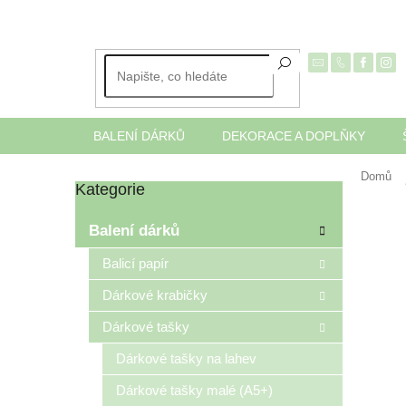
Přejít
na
obsah
BALENÍ DÁRKŮ
DEKORACE A DOPLŇKY
Domů
Kategorie
Přeskočit
P
kategorie
o
Balení dárků
s
t
Balicí papír
r
Dárkové krabičky
a
n
Dárkové tašky
n
í
Dárkové tašky na lahev
p
Dárkové tašky malé (A5+)
a