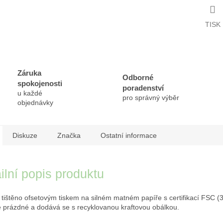
TISK
Záruka
Odborné
spokojenosti
poradenství
u každé
pro správný výběr
objednávky
Diskuze
Značka
Ostatní informace
ilní popis produktu
e tištěno ofsetovým tiskem na silném matném papíře s certifikací FSC (
je prázdné a dodává se s recyklovanou kraftovou obálkou.