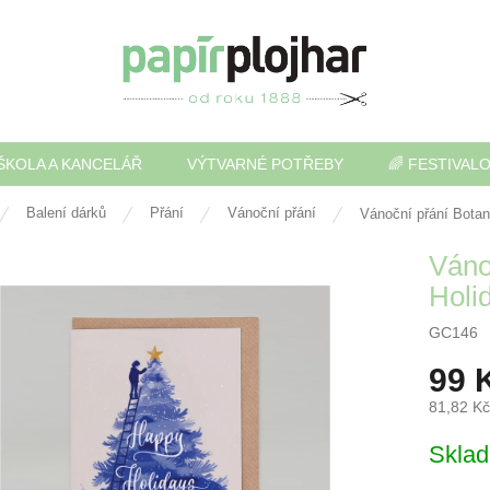
ŠKOLA A KANCELÁŘ
VÝTVARNÉ POTŘEBY
🌈 FESTIVAL
Balení dárků
Přání
Vánoční přání
Vánoční přání Botan
Váno
Holi
GC146
99 
81,82 K
Měrná
Skla
cena: