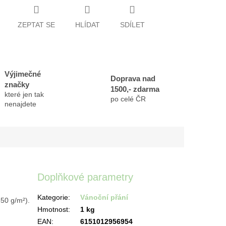
ZEPTAT SE
HLÍDAT
SDÍLET
Výjimečné
Doprava nad
značky
1500,- zdarma
které jen tak
po celé ČR
nenajdete
Doplňkové parametry
Kategorie
:
Vánoční přání
350 g/m²).
Hmotnost
:
1 kg
EAN
:
6151012956954