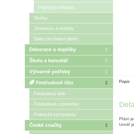
Přání pro miminko
Stužky
Jmenovky a ozdoby
Šátky pro balení dárků
Dekorace a doplňky
Škola a kancelář
Výtvarné potřeby
Popis
🌈 Festivalové léto
Festivalový look
Deta
Festivalové vzpomínky
Praktické vychytávky
Přání j
Uvnitř 
České značky