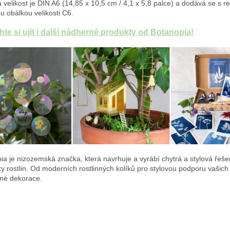
 velikost je DIN A6 (14,85 x 10,5 cm / 4,1 x 5,8 palce) a dodává se s 
u obálkou velikosti C6.
te si ujít i další nádherné produkty od Botanopia!
ia je nizozemská značka, která navrhuje a vyrábí chytrá a stylová řeše
y rostlin. Od moderních rostlinných kolíků pro stylovou podporu vašich 
bné dekorace.