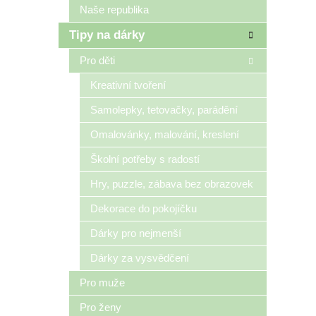
Naše republika
Tipy na dárky
Pro děti
Kreativní tvoření
Samolepky, tetovačky, parádění
Omalovánky, malování, kreslení
Školní potřeby s radostí
Hry, puzzle, zábava bez obrazovek
Dekorace do pokojíčku
Dárky pro nejmenší
Dárky za vysvědčení
Pro muže
Pro ženy