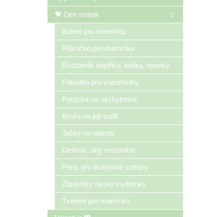
💝 Den matek
Balení pro maminku
Přáníčko pro maminku
Roztomilé doplňky, lepíky, sponky
Fotoalba pro vzpomínky
Pouzdra na nezbytnosti
Brože na její outfit
Tašky na radosti
Deštník, aby nezmokla
Pero, pro láskyplné vzkazy
Zápisníky na její myšlenky
Tvoření pro maminku