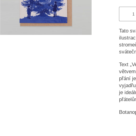
Tato sv
ilustra
stromeč
svátečn
Text „V
větvemi
přání j
vyjadřu
je ideá
přátelů
Botanop