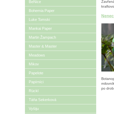
BeNice
Zavřená
kraftovo
Bohemia Paper
Nenech
Luke Tomski
Mankai Paper
Martin Žampach
Master & Master
Meadows
Mikov
Papelote
Botanop
Papírníci
milovník
po dro
Rückl
Táňa Sekerková
Vyšiju