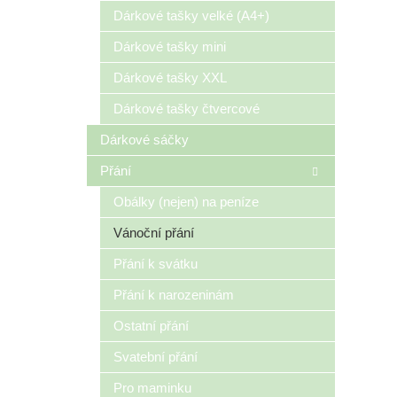
n
Dárkové tašky velké (A4+)
e
Dárkové tašky mini
l
Dárkové tašky XXL
Dárkové tašky čtvercové
Dárkové sáčky
Přání
Obálky (nejen) na peníze
Vánoční přání
Přání k svátku
Přání k narozeninám
Ostatní přání
Svatební přání
Pro maminku