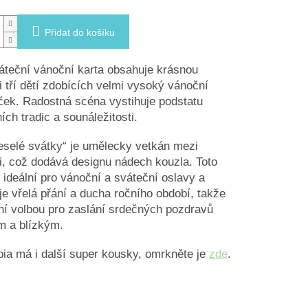
Přidat do košíku
áteční vánoční karta obsahuje krásnou
ci tří dětí zdobících velmi vysoký vánoční
ek. Radostná scéna vystihuje podstatu
ích tradic a sounáležitosti.
eselé svátky“ je umělecky vetkán mezi
, což dodává designu nádech kouzla. Toto
e ideální pro vánoční a sváteční oslavy a
je vřelá přání a ducha ročního období, takže
lní volbou pro zaslání srdečných pozdravů
m a blízkým.
ia má i další super kousky, omrkněte je
zde
.