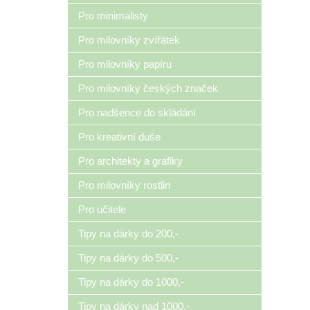
Pro minimalisty
Pro milovníky zvířátek
Pro milovníky papíru
Pro milovníky českých značek
Pro nadšence do skládání
Pro kreativní duše
Pro architekty a grafiky
Pro milovníky rostlin
Pro učitele
Tipy na dárky do 200,-
Tipy na dárky do 500,-
Tipy na dárky do 1000,-
Tipy na dárky nad 1000,-