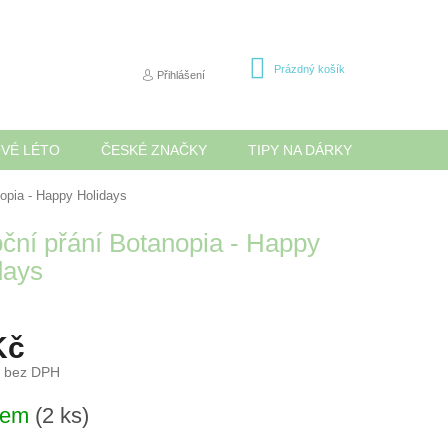
NÁKUPNÍ
Prázdný košík
Přihlášení
KOŠÍK
OVÉ LÉTO
ČESKÉ ZNAČKY
TIPY NA DÁRKY
NOVINK
opia - Happy Holidays
ční přání Botanopia - Happy
days
Kč
č bez DPH
dem
(2 ks)