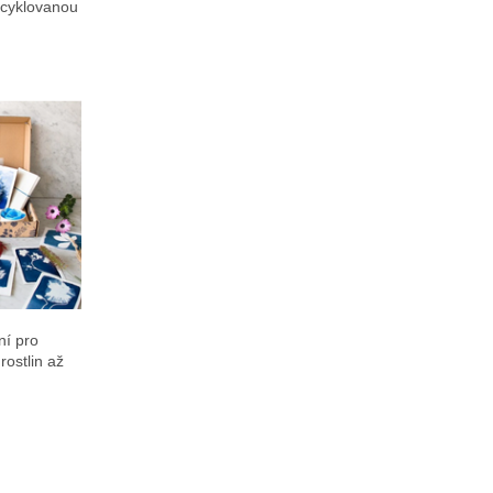
recyklovanou
ní pro
rostlin až