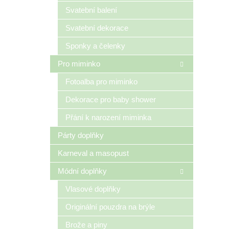
n
Svatební balení
e
Svatební dekorace
l
Sponky a čelenky
Pro miminko
Fotoalba pro miminko
Dekorace pro baby shower
Přání k narození miminka
Párty doplňky
Karneval a masopust
Módní doplňky
Vlasové doplňky
Originální pouzdra na brýle
Brože a piny