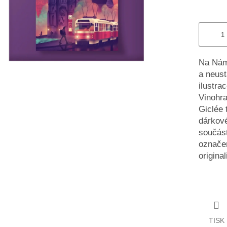
Na Námě
a neust
ilustra
Vinohra
Giclée 
dárkové
součást
označen
origina
TISK