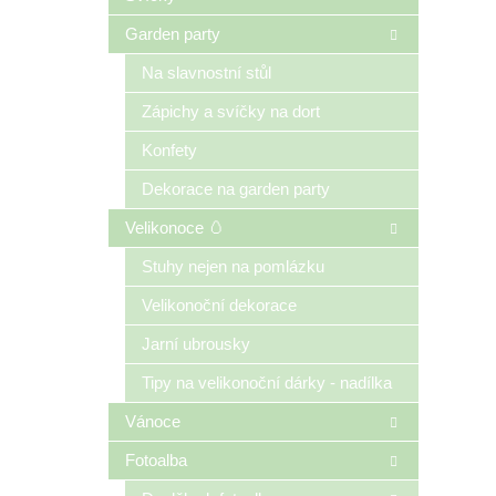
Garden party
Na slavnostní stůl
Zápichy a svíčky na dort
Konfety
Dekorace na garden party
Velikonoce 🥚
Stuhy nejen na pomlázku
Velikonoční dekorace
Jarní ubrousky
Tipy na velikonoční dárky - nadílka
Vánoce
Fotoalba