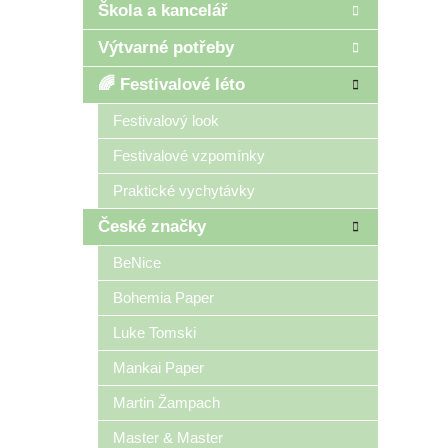
Škola a kancelář
Výtvarné potřeby
🌈 Festivalové léto
Festivalový look
Festivalové vzpomínky
Praktické vychytávky
České značky
BeNice
Bohemia Paper
Luke Tomski
Mankai Paper
Martin Žampach
Master & Master