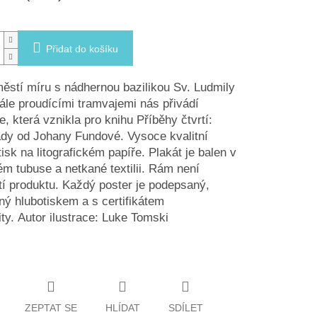
Přidat do košíku
stí míru s nádhernou bazilikou Sv. Ludmily
ále proudícími tramvajemi nás přivádí
ce, která vznikla pro knihu Příběhy čtvrtí:
dy od Johany Fundové. Vysoce kvalitní
tisk na litografickém papíře. Plakát je balen v
m tubuse a netkané textilii. Rám není
í produktu. Každý poster je podepsaný,
ý hlubotiskem a s certifikátem
lity. Autor ilustrace: Luke Tomski
ZEPTAT SE
HLÍDAT
SDÍLET