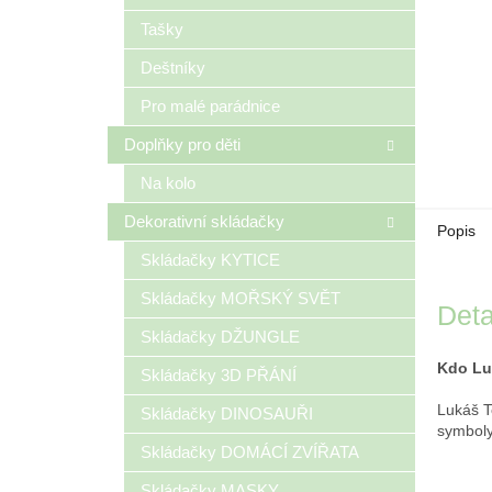
Tašky
Deštníky
Pro malé parádnice
Doplňky pro děti
Na kolo
Dekorativní skládačky
Popis
Skládačky KYTICE
Skládačky MOŘSKÝ SVĚT
Deta
Skládačky DŽUNGLE
Kdo Lu
Skládačky 3D PŘÁNÍ
Lukáš T
Skládačky DINOSAUŘI
symboly
Skládačky DOMÁCÍ ZVÍŘATA
Skládačky MASKY