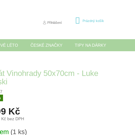
NÁKUPNÍ
Prázdný košík
Přihlášení
KOŠÍK
OVÉ LÉTO
ČESKÉ ZNAČKY
TIPY NA DÁRKY
NOVINK
át Vinohrady 50x70cm - Luke
ki
7
a
99 Kč
5 Kč bez DPH
dem
(1 ks)