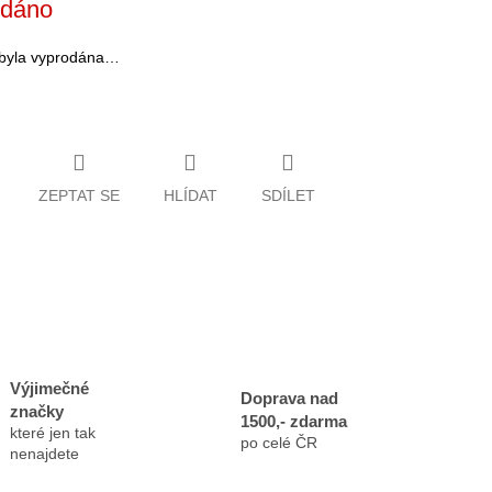
odáno
 byla vyprodána…
ZEPTAT SE
HLÍDAT
SDÍLET
Výjimečné
Doprava nad
značky
1500,- zdarma
které jen tak
po celé ČR
nenajdete