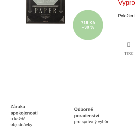
Vypr
cena:
Položka
719 Kč
–30 %
TISK
Záruka
Odborné
spokojenosti
poradenství
u každé
pro správný výběr
objednávky