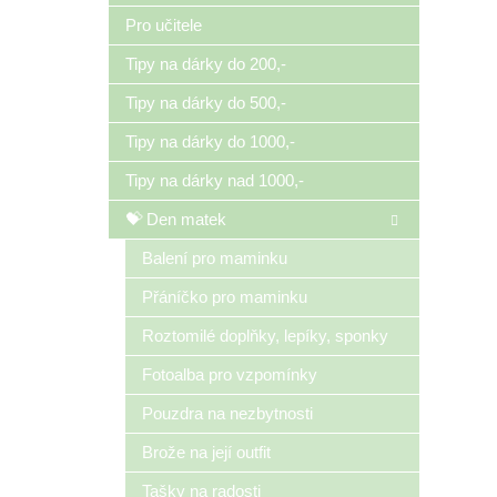
Pro učitele
Tipy na dárky do 200,-
Tipy na dárky do 500,-
Tipy na dárky do 1000,-
Tipy na dárky nad 1000,-
💝 Den matek
Balení pro maminku
Přáníčko pro maminku
Roztomilé doplňky, lepíky, sponky
Fotoalba pro vzpomínky
Pouzdra na nezbytnosti
Brože na její outfit
Tašky na radosti