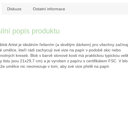
Diskuze
Ostatní informace
ilní popis produktu
 blok Artist je ideálním řešením (a skvělým dárkem) pro všechny začínají
lé umělce, kteří rádi zachycují své vize na papír v podobě skic nebo
notných kreseb. Blok v barvě slonové kosti má praktickou typickou veli
y listu jsou 21x29,7 cm) a je vyroben z papíru s certifikátem FSC. V blo
akže umělce nic neomezuje v tom, aby své vize přelili na papír.