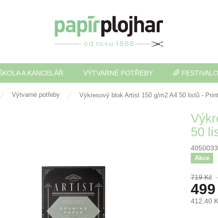
ŠKOLA A KANCELÁŘ
VÝTVARNÉ POTŘEBY
🌈 FESTIVAL
Výtvarné potřeby
Výkresový blok Artist 150 g/m2 A4 50 listů - Pri
Výkr
50 li
4050033
Akce
719 Kč
499
412,40 
Měrná