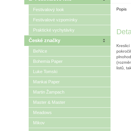
Popis
Festivalový look
Festivalové vzpomínky
Deta
Praktické vychytávky
České značky
Kreslicí
BeNice
pokroči
plnohod
Bohemia Paper
(rozměr
listů, t
Luke Tomski
Mankai Paper
Martin Žampach
Master & Master
Meadows
Mikov