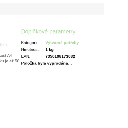
Doplňkové parametry
Kategorie
:
Výtvarné potřeby
cí i
Hmotnost
:
1 kg
kost A4
EAN
:
7350108173032
ku je až 50
Položka byla vyprodána…