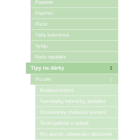
Papelote
Papírníci
Rückl
Táňa Sekerková
Vyšiju
Naše republika
Tipy na dárky
Pro děti
Kreativní tvoření
Samolepky, tetovačky, parádění
Omalovánky, malování, kreslení
Školní potřeby s radostí
Hry, puzzle, zábava bez obrazovek