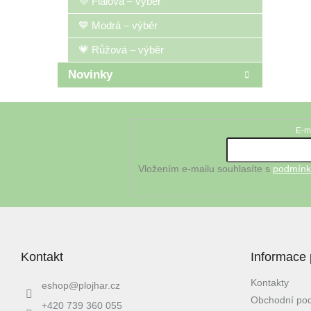
💜 Fialová – výběr
💙 Modrá – výběr
💗 Růžová – výběr
Novinky
Z
á
E-m
Odebírat newsletter
p
a
t
Vložením e-mailu souhlasíte s
podmínk
í
Kontakt
Informace 
Kontakty
eshop
@
plojhar.cz
Obchodní po
+420 739 360 055