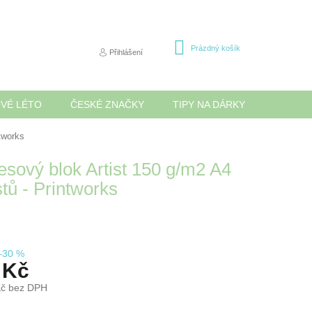
NÁKUPNÍ
Prázdný košík
Přihlášení
KOŠÍK
OVÉ LÉTO
ČESKÉ ZNAČKY
TIPY NA DÁRKY
NOVINK
ntworks
esový blok Artist 150 g/m2 A4
stů - Printworks
–30 %
 Kč
Kč bez DPH