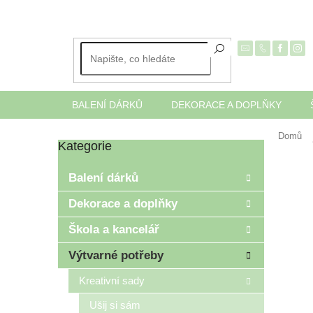
Přejít
na
obsah
BALENÍ DÁRKŮ
DEKORACE A DOPLŇKY
Domů
Kategorie
Přeskočit
P
kategorie
o
Balení dárků
s
t
Dekorace a doplňky
r
Škola a kancelář
a
n
Výtvarné potřeby
n
í
Kreativní sady
p
Ušij si sám
a