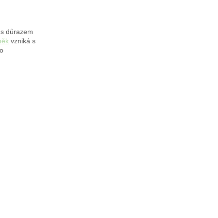
y s důrazem
něk
vzniká s
po