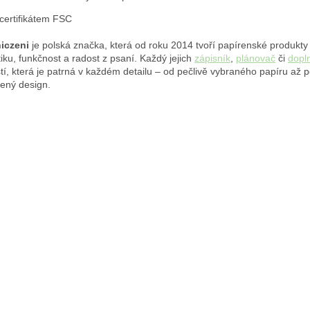
 certifikátem FSC
iczeni
je polská značka, která od roku 2014 tvoří papírenské produkt
iku, funkčnost a radost z psaní. Každý jejich
zápisník
,
plánovač
či
dopl
stí, která je patrná v každém detailu – od pečlivě vybraného papíru až 
ený design.