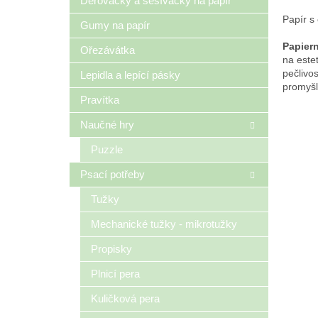
Děrovačky a sešívačky na papír
Papír s
Gumy na papír
Papiern
Ořezávátka
na estet
pečlivo
Lepidla a lepící pásky
promyšl
Pravítka
Naučné hry
Puzzle
Psací potřeby
Tužky
Mechanické tužky - mikrotužky
Propisky
Plnicí pera
Kuličková pera