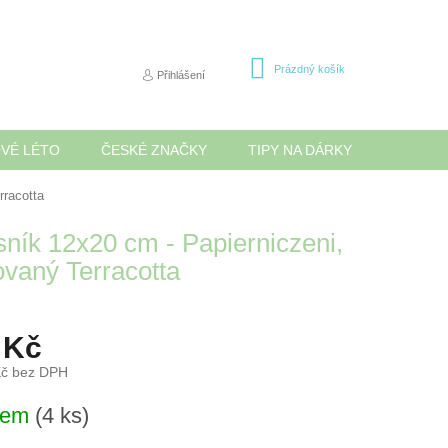
NÁKUPNÍ
Prázdný košík
Přihlášení
KOŠÍK
OVÉ LÉTO
ČESKÉ ZNAČKY
TIPY NA DÁRKY
NOVINK
rracotta
sník 12x20 cm - Papierniczeni,
ovaný Terracotta
 Kč
Kč bez DPH
dem
(4 ks)