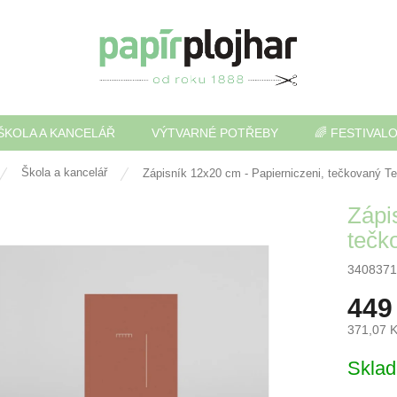
ŠKOLA A KANCELÁŘ
VÝTVARNÉ POTŘEBY
🌈 FESTIVAL
Škola a kancelář
Zápisník 12x20 cm - Papierniczeni, tečkovaný Te
Zápi
tečk
3408371
449
371,07 
Měrná
Skla
cena: