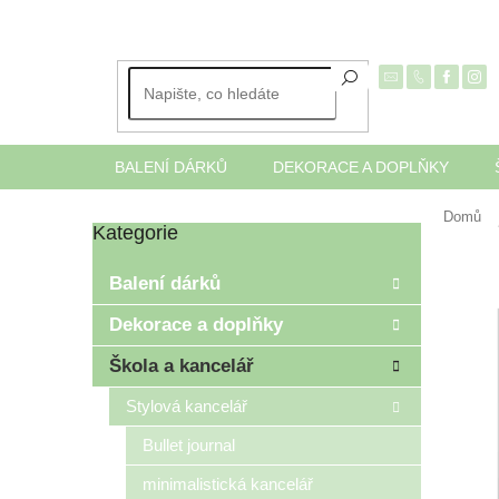
Přejít
na
obsah
BALENÍ DÁRKŮ
DEKORACE A DOPLŇKY
Domů
Kategorie
Přeskočit
P
kategorie
o
Balení dárků
s
t
Dekorace a doplňky
r
Škola a kancelář
a
n
Stylová kancelář
n
í
Bullet journal
p
minimalistická kancelář
a