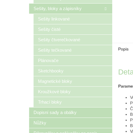
Sešity, bloky a zápisníky
Sešity linkované
Sešity čisté
Sešity čtverečkované
Popis
Sešity tečkované
Plánovače
Deta
Sketchbooky
Magnetické bloky
Parame
Kroužkové bloky
V
Trhací bloky
P
Č
Dopisní sady a obálky
B
P
Nůžky
B
V