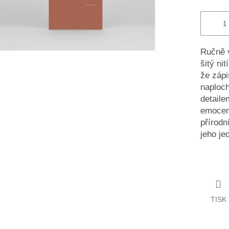
Ručně v
šitý ni
že zápi
naploch
detaile
emocemi
přírodn
jeho je
TISK