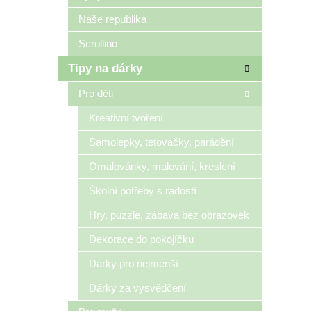
Naše republika
Scrollino
Tipy na dárky
Pro děti
Kreativní tvoření
Samolepky, tetovačky, parádění
Omalovánky, malování, kreslení
Školní potřeby s radostí
Hry, puzzle, zábava bez obrazovek
Dekorace do pokojíčku
Dárky pro nejmenší
Dárky za vysvědčení