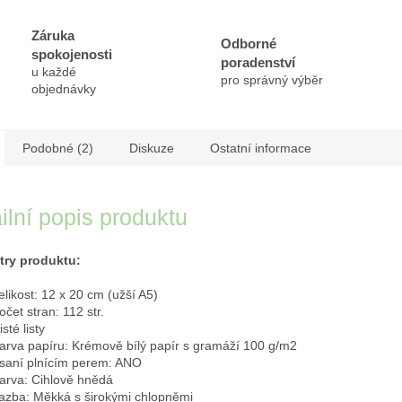
Záruka
Odborné
spokojenosti
poradenství
u každé
pro správný výběr
objednávky
Podobné (2)
Diskuze
Ostatní informace
ilní popis produktu
try produktu:
elikost: 12 x 20 cm (užší A5)
očet stran: 112 str.
isté listy
arva papíru: Krémově bílý papír s gramáží 100 g/m2
saní plnícím perem: ANO
arva: Cihlově hnědá
azba: Měkká s širokými chlopněmi