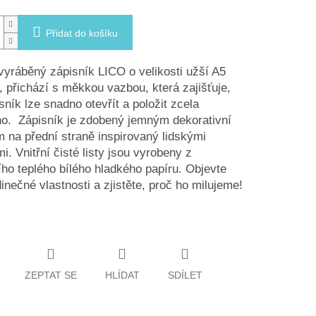
Přidat do košíku
yráběný zápisník LICO o velikosti užší A5
tí, přichází s měkkou vazbou, která zajišťuje,
sník lze snadno otevřít a položit zcela
o. Zápisník je zdobený jemným dekorativní
m na přední straně inspirovaný lidskými
. Vnitřní čisté listy jsou vyrobeny z
ího teplého bílého hladkého papíru. Objevte
dinečné vlastnosti a zjistěte, proč ho milujeme!
ZEPTAT SE
HLÍDAT
SDÍLET