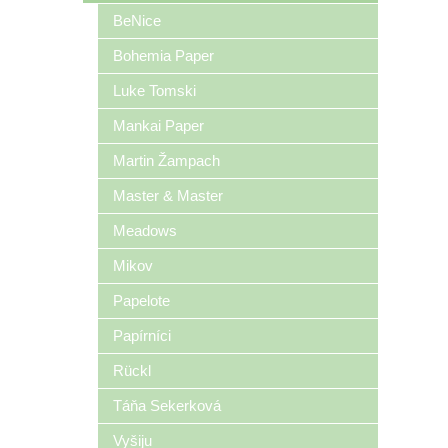
BeNice
Bohemia Paper
Luke Tomski
Mankai Paper
Martin Žampach
Master & Master
Meadows
Mikov
Papelote
Papírníci
Rückl
Táňa Sekerková
Vyšiju