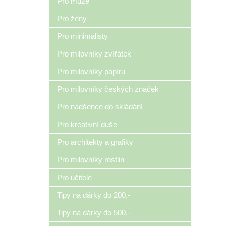
Pro muže
Pro ženy
Pro minimalisty
Pro milovníky zvířátek
Pro milovníky papíru
Pro milovníky českých značek
Pro nadšence do skládání
Pro kreativní duše
Pro architekty a grafiky
Pro milovníky rostlin
Pro učitele
Tipy na dárky do 200,-
Tipy na dárky do 500,-