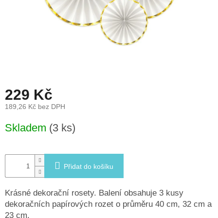
léto
České
značky
Tipy
na
dárky
229 Kč
Novinky
189,26 Kč bez DPH
Měrná
Skladem
(3 ks)
Prodejny
cena:
Přihlášení
Přidat do košíku
Krásné dekorační rosety. Balení obsahuje 3 kusy
dekoračních papírových rozet o průměru 40 cm, 32 cm a
23 cm.