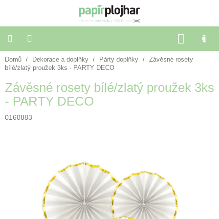
Přejít
na
obsah
NÁKU
KOŠÍK
Domů
/
Dekorace a doplňky
/
Párty doplňky
/
Závěsné rosety
Balení
dárků
bílé/zlatý proužek 3ks - PARTY DECO
Závěsné rosety bílé/zlatý proužek 3ks
Dekorace
- PARTY DECO
a
doplňky
0160883
Škola
a
kancelář
Výtvarné
potřeby
🌈
Festivalové