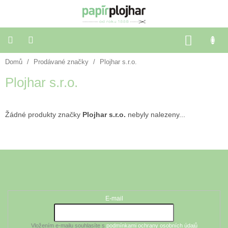
Přejít
na
obsah
NÁKU
KOŠÍK
Domů
/
Prodávané značky
/
Plojhar s.r.o.
Balení
dárků
Plojhar s.r.o.
Dekorace
a
doplňky
Žádné produkty značky
Plojhar s.r.o.
nebyly nalezeny...
Škola
a
Z
kancelář
á
Odebírat newsletter
p
Výtvarné
a
potřeby
t
E-mail
í
🌈
Festivalové
Vložením e-mailu souhlasíte s
podmínkami ochrany osobních údajů