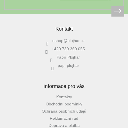
léto
České
značky
Kontakt
Tipy
na
eshop
@
plojhar.cz
dárky
+420 739 360 055
Papír Plojhar
Novinky
papirplojhar
Prodejny
Informace pro vás
Přihlášení
Kontakty
Obchodní podmínky
Ochrana osobních údajů
Reklamační řád
Doprava a platba