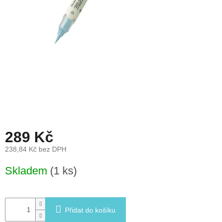
léto
České
značky
Tipy
na
dárky
Novinky
Prodejny
289 Kč
238,84 Kč bez DPH
Přihlášení
Měrná
Skladem
(1 ks)
cena:
Přidat do košíku