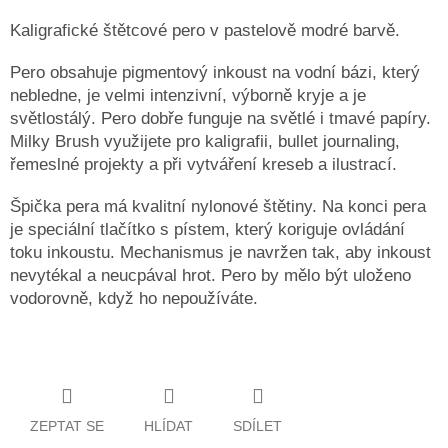
Kaligrafické štětcové pero v pastelově modré barvě.
Pero obsahuje pigmentový inkoust na vodní bázi, který
nebledne, je velmi intenzivní, výborně kryje a je
světlostálý. Pero dobře funguje na světlé i tmavé papíry.
Milky Brush využijete pro kaligrafii, bullet journaling,
řemeslné projekty a při vytváření kreseb a ilustrací.
Špička pera má kvalitní nylonové štětiny. Na konci pera
je speciální tlačítko s pístem, který koriguje ovládání
toku inkoustu. Mechanismus je navržen tak, aby inkoust
nevytékal a neucpával hrot. Pero by mělo být uloženo
vodorovně, když ho nepoužíváte.
ZEPTAT SE
HLÍDAT
SDÍLET