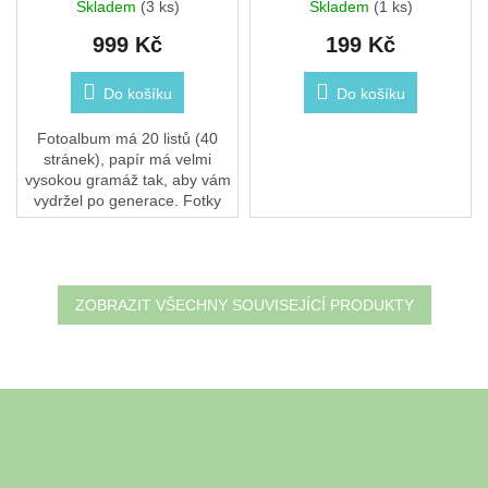
Skladem
(3 ks)
Skladem
(1 ks)
999 Kč
199 Kč
Do košíku
Do košíku
Fotoalbum má 20 listů (40
stránek), papír má velmi
vysokou gramáž tak, aby vám
vydržel po generace. Fotky
můžete na pevný papír
připevnit lepidlem, washi
páskou nebo i...
ZOBRAZIT VŠECHNY SOUVISEJÍCÍ PRODUKTY
Z
á
Odebírat newsletter
p
a
Vložte svůj e-mail a my vám budeme zasílat informace o nových