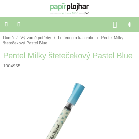
Přejít
na
obsah
NÁKU
KOŠÍK
Domů
/
Výtvarné potřeby
/
Lettering a kaligrafie
/
Pentel Milky
Balení
dárků
štetečekový Pastel Blue
Pentel Milky štetečekový Pastel Blue
Dekorace
a
1004965
doplňky
Škola
a
kancelář
Výtvarné
potřeby
🌈
Festivalové